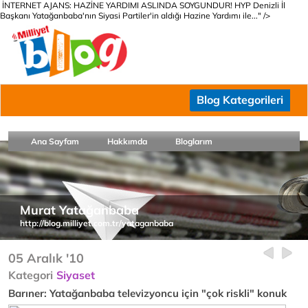
İNTERNET AJANS: HAZİNE YARDIMI ASLINDA SOYGUNDUR! HYP Denizli İl
Başkanı Yatağanbaba'nın Siyasi Partiler'in aldığı Hazine Yardımı ile..." />
Blog Kategorileri
Ana Sayfam
Hakkımda
Bloglarım
Murat Yatağanbaba
http://blog.milliyet.com.tr/yataganbaba
05 Aralık '10
Kategori
Siyaset
Barıner: Yatağanbaba televizyoncu için "çok riskli" konuk