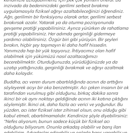
inzivada da bedeninizdeki gerilimi serbest bırakma
uygulamasıyla fiziksel ağrıyı azaltabileceğinizi öğrendiniz.
Ağrı, gerilimin bir fonksiyonu olarak artar, gerilimi serbest
bırakırsak azalır. Yatarak ya da oturma pozisyonunda
gevşeme pratiği yapabilirsiniz. Ayrıca yürürken de rahatlama
pratiği yapabilirsiniz. Her adımda gerginliği gidermeye
yardımcı olabilirsiniz. Özgür biri gibi yürüyün. Bir şeyleri
bırakın, hiçbir şey taşımayın ki daha hafif hissedin.
Yanımızda hep bir yük taşıyoruz. İhtiyacımız olan hafif
olabilmek için yükümüzü nasıl azaltacağımızı
becerebilmektir. Oturduğunuzda, yürüdüğünüzde ya da
uzatıp yattığınızda, gerginliği bırakmak ve ağrıyı azaltmak
daha kolaydır.
Buddha, acı veren durum abartıldığında acının da arttığını
söyleyerek acıyı bir oka benzetmiştir. Acı çeken insanın bir ok
tarafından vurulmuş gibi olduğunu, birkaç dakika sonra
ikinci bir ok aynı noktayı geldiğinde acının iki katına çıktığını
söylemiştir. İkinci ok, daha fazla acı verici ve yoğundur. Bu
yüzden, acı ister fiziksel ister zihinsel olsun, onu olduğu gibi
kabul etmeli, abartılmamalıdır. Kendinize şöyle diyebilirsiniz:
“Nefes alıyorum, bunun sadece küçük bir fiziksel acı
olduğunu biliyorum. Onunla arkadaş olabilir ve barış ilan
edebilirim. Arkadaşlar edinebilir ve onlarla barış yapabilir ve