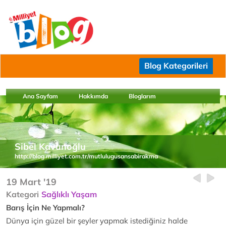
Blog Kategorileri
Ana Sayfam
Hakkımda
Bloglarım
Sibel Kavunoğlu
http://blog.milliyet.com.tr/mutlulugusansabirakma
19 Mart '19
Kategori
Sağlıklı Yaşam
Barış İçin Ne Yapmalı?
Dünya için güzel bir şeyler yapmak istediğiniz halde