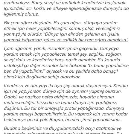
azaltmalıyız. Barış, sevgi ve mutluluk kendimizle başlamalı.
İçimizdeki acı, korku ve öfkeyle ilgilendiğimizde dünyayla da
ilgilenmiş oluruz.
Bir çam ağacı düşünün. Bu çam ağacı, dünyaya yardım
etmek için neler yapabileceğini sormuş olsa, vereceğimiz
yanıt şöyle olurdu;
“Dünya için elinden gelenin en iyisini
yapmak istiyorsan, güzel ve sağlıklı bir çam ağacı olmalısın”
Çam ağacının yanıtı, insanlar içinde geçerlidir. Dünyaya
yardım etmek için yapabilecek temel şey, sağlıklı, sağlam,
sevgi dolu ve kendimize karşı nazik olmaktır. Bu konuda
ustalaştıkça diğer insanlar bize bakarak “o, bunu yapabilirse,
ben de yapabilirim!” diyecek ve bu şekilde daha barışçıl
olmak için özgüvene sahip olacaklar.
Kendinizi ve dünyayı iki ayrı şey olarak düşünmeyin.
Kendin
için ne yapıyorsan dünya için de aynısını yapmış olursun.
Odaklı ve nazikçe nefes aldığınızda, hayatta olmanın
muhteşemliğini hissedin ve bunu dünya için yaptığınızı
düşünün. Bu tür bir anlayışla pratik yaptığınızda, dünyaya
yardım etmeyi başarabilirsiniz. Bu yapmak için yarına kadar
beklemeye gerek yok. Bugün, hemen şimdi yapabilirsiniz.
Buddha bedeniniz ve duygularınızdaki acıyı azaltmak ve
kendinizle uzlaşabilmeniz için pek çok yöntem önerdi. Bu