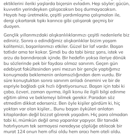
ektiklerini ileriki yaşlarda biçersin evladım. Hep söyler; gücün,
kuvvetin yerindeyken çalışacaksın boş durmayacaksın.
Hayatı hep üretmekle, çeşitli yardımlaşma çalışmaları ile,
dergi çıkartarak tıpkı karınca gibi çalışarak geçmiş bir
duayen.
Gençlik yıllarımızdaki alışkanlılıklarımızı çeşitli nedenlerle biz
ediniriz. Sonra o edindiğimiz alışkanlıklar bizim yaşam
kalitemizi, başarılarımızı etkiler. Güzel bir laf vardır. Başarı
tatlıdır ama ter kokar. Şimdi bu da tabi biraz şans, istek ve
arzu da barındıracak içinde. Bir hedefin yoksa ileriye dönük
bu sözlerinde pek bir faydası olmaz sanırım. Geçen gün
edebiyat fakültesinden yeni mezun bir gençle yaptığımız
konuşmada beklemenin anlamsızlığından dem vurdu. Bir
süre konuştuktan sonra sanırım anladı önemini ve bir de
espriyle bağladı çok hızlı öğretiyorsunuz. Başarı için tabi ki
çaba, özveri, zaman ayırma, ilgili konu ile ilgili bilgi edinme
eğitim alma ve beklemeyi bilmek gerekir. Paradan söz
etmedim dikkat ederseniz. Ben öyle kişiler gördüm ki, hiç
yoktan var olan kişiler… Bunu başarı öyküleri anlatan
kitaplardan değil bizzat görerek yaşadım. Hiç para olmadan
tabi ki, mümkün değil ama yapanlar yapıyor. Bir tanıdık
hatırlıyorum tek sermayesi neredeyse çöplüğe atılacak bir
murat 124 onun hem ofisi oldu hem aracı hem oteli oldu.