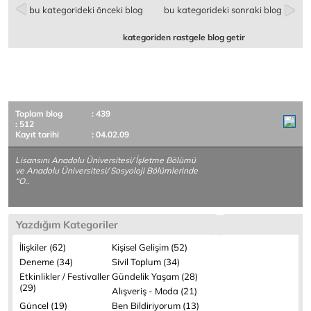
bu kategorideki önceki blog
bu kategorideki sonraki blog
kategoriden rastgele blog getir
Toplam blog
: 439
: 512
Kayıt tarihi
: 04.02.09
Lisansını Anadolu Üniversitesi/ İşletme Bölümü
ve Anadolu Üniversitesi/ Sosyoloji Bölümlerinde
“O..
Yazdığım Kategoriler
İlişkiler (62)
Kişisel Gelişim (52)
Deneme (34)
Sivil Toplum (34)
Etkinlikler / Festivaller
Gündelik Yaşam (28)
(29)
Alışveriş - Moda (21)
Güncel (19)
Ben Bildiriyorum (13)