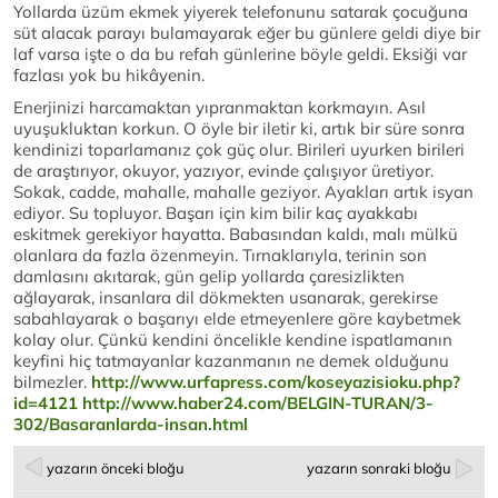
Yollarda üzüm ekmek yiyerek telefonunu satarak çocuğuna
süt alacak parayı bulamayarak eğer bu günlere geldi diye bir
laf varsa işte o da bu refah günlerine böyle geldi. Eksiği var
fazlası yok bu hikâyenin.
Enerjinizi harcamaktan yıpranmaktan korkmayın. Asıl
uyuşukluktan korkun. O öyle bir iletir ki, artık bir süre sonra
kendinizi toparlamanız çok güç olur. Birileri uyurken birileri
de araştırıyor, okuyor, yazıyor, evinde çalışıyor üretiyor.
Sokak, cadde, mahalle, mahalle geziyor. Ayakları artık isyan
ediyor. Su topluyor. Başarı için kim bilir kaç ayakkabı
eskitmek gerekiyor hayatta. Babasından kaldı, malı mülkü
olanlara da fazla özenmeyin. Tırnaklarıyla, terinin son
damlasını akıtarak, gün gelip yollarda çaresizlikten
ağlayarak, insanlara dil dökmekten usanarak, gerekirse
sabahlayarak o başarıyı elde etmeyenlere göre kaybetmek
kolay olur. Çünkü kendini öncelikle kendine ispatlamanın
keyfini hiç tatmayanlar kazanmanın ne demek olduğunu
bilmezler.
http://www.urfapress.com/koseyazisioku.php?
id=4121
http://www.haber24.com/BELGIN-TURAN/3-
302/Basaranlarda-insan.html
yazarın önceki bloğu
yazarın sonraki bloğu