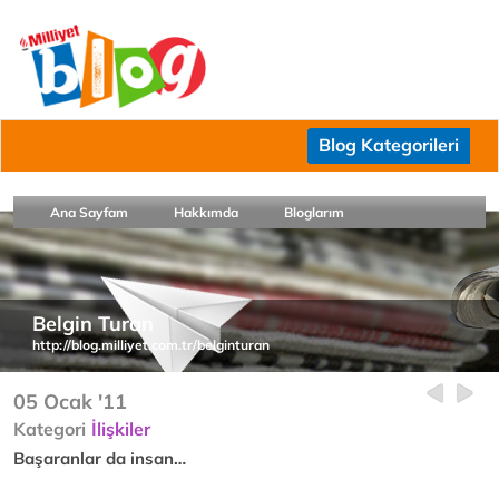
Blog Kategorileri
Ana Sayfam
Hakkımda
Bloglarım
Belgin Turan
http://blog.milliyet.com.tr/belginturan
05 Ocak '11
Kategori
İlişkiler
Başaranlar da insan…