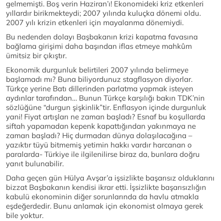
gelmemişti. Boş verin Haziran’ı! Ekonomideki kriz etkenleri
yıllardır birikmekteydi; 2007 yılında kuluçka dönemi oldu.
2007 yılı krizin etkenleri için mayalanma dönemiydi.
Bu nedenden dolayı Başbakanın krizi kapatma favasına
bağlama girişimi daha başından iflas etmeye mahkûm
ümitsiz bir çıkıştır.
Ekonomik durgunluk belirtileri 2007 yılında belirmeye
başlamadı mı? Buna biliyordunuz stagflasyon diyorlar.
Türkçe yerine Batı dillerinden parlatma yapmak isteyen
aydınlar tarafından… Bunun Türkçe karşılığı bakın TDK’nin
sözlüğüne “durgun şişkinlik”tir. Enflasyon içinde durgunluk
yani! Fiyat artışları ne zaman başladı? Esnaf bu koşullarda
siftah yapamadan kepenk kapattığından yakınmaya ne
zaman başladı? Hiç durmadan dünya dolaşılacağına –
yazıktır tüyü bitmemiş yetimin hakkı vardır harcanan o
paralarda- Türkiye ile ilgilenilirse biraz da, bunlara doğru
yanıt bulunabilir.
Daha geçen gün Hülya Avşar’a işsizlikte başarısız olduklarını
bizzat Başbakanın kendisi ikrar etti. İşsizlikte başarısızlığın
kabulü ekonominin diğer sorunlarında da havlu atmakla
eşdeğerdedir. Bunu anlamak için ekonomist olmaya gerek
bile yoktur.