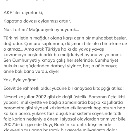
AKP’liler diyorlar ki;
Kapatma davası oylarımızı artırır.
Nasıl artırır? Mağduriyeti oynayarak…
Türk milletinin mağdur olana karşı derin bir muhabbet besler,
doğrudur. Çamura saplanana, düşmanı bile olsa bir tekme de
o atmaz… Ama artık Türkiye halkı da yavaş yavaş
kavramaya başladı artık bu mağduriyet oyunu ve yalanını.
Sen Cumhuriyeti yıkmaya çalış her seferinde, Cumhuriyet
hukuku ve güçlerinden darbeyi yiyince, başla ağlamaya;
anne bak bana vurdu, diye!
Yok, öyle yağma!
Ecevit de rahmetli oldu; yüzüne bir anayasa kitapçığı atılsa!
Nesnel koşullar 2002 gibi de değil üstelik. Borsanın üçte ikisi
yabancı mülkiyette ve başka zamanlarda başka koşullarda
barometre gibi siyasal krizlerden etkilenerek hop oturup hop
kalkan borsa, yüksek faiz düşük kur sistemi sayesinde tatlı
faiz karları nedeniyle önemli siyasal olaylardan tınmıyor bile.
2002’de bir gecede Doyç Bank’ın karanlık köşelerinde
klavyenin tuşlarına basarak bir gecede milyarlarca dolar