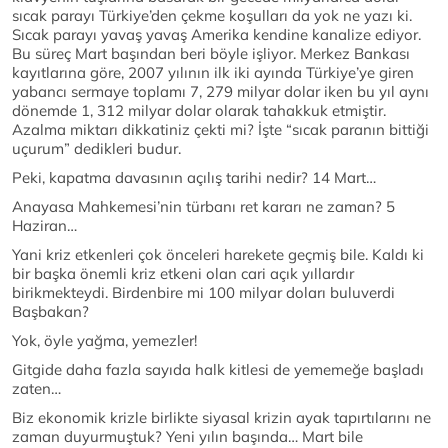
sıcak parayı Türkiye’den çekme koşulları da yok ne yazı ki.
Sıcak parayı yavaş yavaş Amerika kendine kanalize ediyor.
Bu süreç Mart başından beri böyle işliyor. Merkez Bankası
kayıtlarına göre, 2007 yılının ilk iki ayında Türkiye’ye giren
yabancı sermaye toplamı 7, 279 milyar dolar iken bu yıl aynı
dönemde 1, 312 milyar dolar olarak tahakkuk etmiştir.
Azalma miktarı dikkatiniz çekti mi? İşte “sıcak paranın bittiği
uçurum” dedikleri budur.
Peki, kapatma davasının açılış tarihi nedir? 14 Mart…
Anayasa Mahkemesi’nin türbanı ret kararı ne zaman? 5
Haziran…
Yani kriz etkenleri çok önceleri harekete geçmiş bile. Kaldı ki
bir başka önemli kriz etkeni olan cari açık yıllardır
birikmekteydi. Birdenbire mi 100 milyar doları buluverdi
Başbakan?
Yok, öyle yağma, yemezler!
Gitgide daha fazla sayıda halk kitlesi de yememeğe başladı
zaten…
Biz ekonomik krizle birlikte siyasal krizin ayak tapırtılarını ne
zaman duyurmuştuk? Yeni yılın başında… Mart bile