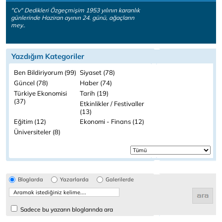
"Cv" Dedikleri Özgeçmişim 1953 yılının karanlık
günlerinde Haziran ayının 24. günü, ağaçların
mey..
Yazdığım Kategoriler
Ben Bildiriyorum (99)
Siyaset (78)
Güncel (78)
Haber (74)
Türkiye Ekonomisi
Tarih (19)
(37)
Etkinlikler / Festivaller
(13)
Eğitim (12)
Ekonomi - Finans (12)
Üniversiteler (8)
Bloglarda
Yazarlarda
Galerilerde
Sadece bu yazarın bloglarında ara