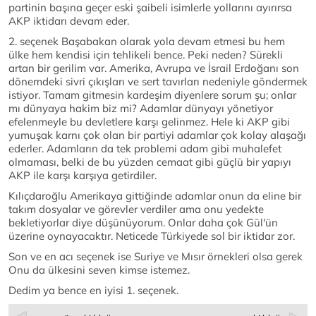
partinin başına geçer eski şaibeli isimlerle yollarını ayırırsa
AKP iktidarı devam eder.
2. seçenek Başabakan olarak yola devam etmesi bu hem
ülke hem kendisi için tehlikeli bence. Peki neden? Sürekli
artan bir gerilim var. Amerika, Avrupa ve İsrail Erdoğanı son
dönemdeki sivri çıkışları ve sert tavırları nedeniyle göndermek
istiyor. Tamam gitmesin kardeşim diyenlere sorum şu; onlar
mı dünyaya hakim biz mi? Adamlar dünyayı yönetiyor
efelenmeyle bu devletlere karşı gelinmez. Hele ki AKP gibi
yumuşak karnı çok olan bir partiyi adamlar çok kolay alaşağı
ederler. Adamların da tek problemi adam gibi muhalefet
olmaması, belki de bu yüzden cemaat gibi güçlü bir yapıyı
AKP ile karşı karşıya getirdiler.
Kılıçdaroğlu Amerikaya gittiğinde adamlar onun da eline bir
takım dosyalar ve görevler verdiler ama onu yedekte
bekletiyorlar diye düşünüyorum. Onlar daha çok Gül'ün
üzerine oynayacaktır. Neticede Türkiyede sol bir iktidar zor.
Son ve en acı seçenek ise Suriye ve Mısır örnekleri olsa gerek
Onu da ülkesini seven kimse istemez.
Dedim ya bence en iyisi 1. seçenek.