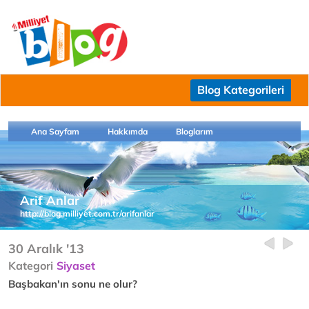
Blog Kategorileri
Ana Sayfam
Hakkımda
Bloglarım
Arif Anlar
http://blog.milliyet.com.tr/arifanlar
30 Aralık '13
Kategori
Siyaset
Başbakan'ın sonu ne olur?