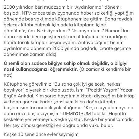
2000 yılından beri muazzam bir “Aydınlanma” dönemi
başladı. NTV-cnbce televizyonunda haber spikerliği yaptığım
dönemde boş vaktimde kütüphanemize gittim. Bana faydalı
gelecek kitabı bulmak için adeta kitapların içine
gömülmüştüm. Ne istiyordum ? Ne arıyordum ? Roman’dan
daha ziyade beni geliştirecek kim olduğumu, ne aradığımı
hatırlatacak kitaplar peşindeydim. Anlayacağınız benim
aydınlanma dönemim 2000 yılında başladı, icraate geçirme
dönemimse zaman aldı:)
Önemli olan sadece bilgiye sahip olmak değildir, o bilgiyi
nasıl kullanacağınızı öğrenmektir. (
O zamanki kendime bir
not)
Kütüphane görevlimiz “Bu sana çok iyi gelecek, herkes
bayılıyor” diyerek bir kitap uzattı. İsmi “Pozitif Yaşam” Yazar
Ergün Arıkdal. Kim sorsa hayatımın kitabı diyeceğim bir kitap
ve bana göre ne kadar şanslıyım ki en doğru kitapla
başlamışım farkındalık yolculuğuma. “Keşke uygulamaya da
daha önce başlasaymışım” DEMİYORUM tabi ki.. Hayatta
keşkelere yer vermeyin. Keşke yoktur. Keşke bir yanılsamadır.
Her şey olması gerektiği en doğru anda vuku bulur.
Keşke 10 sene önce evlenseymişim