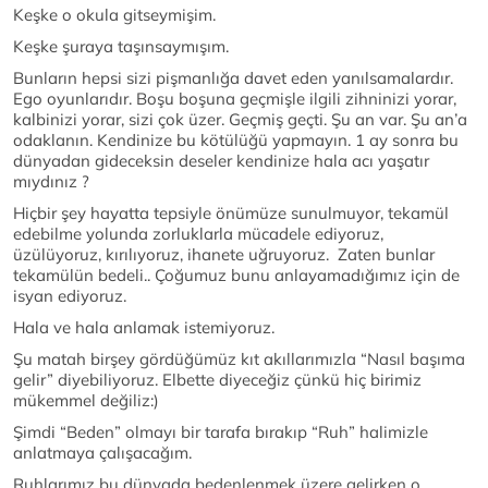
Keşke o okula gitseymişim.
Keşke şuraya taşınsaymışım.
Bunların hepsi sizi pişmanlığa davet eden yanılsamalardır.
Ego oyunlarıdır. Boşu boşuna geçmişle ilgili zihninizi yorar,
kalbinizi yorar, sizi çok üzer. Geçmiş geçti. Şu an var. Şu an’a
odaklanın. Kendinize bu kötülüğü yapmayın. 1 ay sonra bu
dünyadan gideceksin deseler kendinize hala acı yaşatır
mıydınız ?
Hiçbir şey hayatta tepsiyle önümüze sunulmuyor, tekamül
edebilme yolunda zorluklarla mücadele ediyoruz,
üzülüyoruz, kırılıyoruz, ihanete uğruyoruz. Zaten bunlar
tekamülün bedeli.. Çoğumuz bunu anlayamadığımız için de
isyan ediyoruz.
Hala ve hala anlamak istemiyoruz.
Şu matah birşey gördüğümüz kıt akıllarımızla “Nasıl başıma
gelir” diyebiliyoruz. Elbette diyeceğiz çünkü hiç birimiz
mükemmel değiliz:)
Şimdi “Beden” olmayı bir tarafa bırakıp “Ruh” halimizle
anlatmaya çalışacağım.
Ruhlarımız bu dünyada bedenlenmek üzere gelirken o