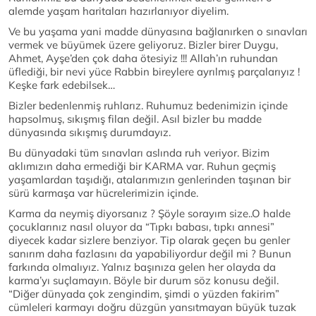
alemde yaşam haritaları hazırlanıyor diyelim.
Ve bu yaşama yani madde dünyasına bağlanırken o sınavları
vermek ve büyümek üzere geliyoruz. Bizler birer Duygu,
Ahmet, Ayşe’den çok daha ötesiyiz !!! Allah’ın ruhundan
üflediği, bir nevi yüce Rabbin bireylere ayrılmış parçalarıyız !
Keşke fark edebilsek…
Bizler bedenlenmiş ruhlarız. Ruhumuz bedenimizin içinde
hapsolmuş, sıkışmış filan değil. Asıl bizler bu madde
dünyasında sıkışmış durumdayız.
Bu dünyadaki tüm sınavları aslında ruh veriyor. Bizim
aklımızın daha ermediği bir KARMA var. Ruhun geçmiş
yaşamlardan taşıdığı, atalarımızın genlerinden taşınan bir
sürü karmaşa var hücrelerimizin içinde.
Karma da neymiş diyorsanız ? Şöyle sorayım size..O halde
çocuklarınız nasıl oluyor da “Tıpkı babası, tıpkı annesi”
diyecek kadar sizlere benziyor. Tip olarak geçen bu genler
sanırım daha fazlasını da yapabiliyordur değil mi ? Bunun
farkında olmalıyız. Yalnız başınıza gelen her olayda da
karma’yı suçlamayın. Böyle bir durum söz konusu değil.
“Diğer dünyada çok zengindim, şimdi o yüzden fakirim”
cümleleri karmayı doğru düzgün yansıtmayan büyük tuzak