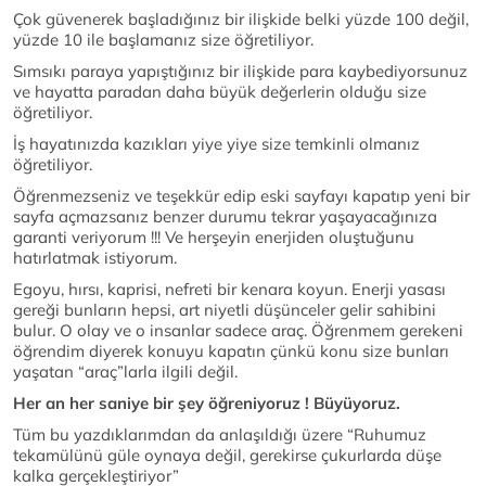
Çok güvenerek başladığınız bir ilişkide belki yüzde 100 değil,
yüzde 10 ile başlamanız size öğretiliyor.
Sımsıkı paraya yapıştığınız bir ilişkide para kaybediyorsunuz
ve hayatta paradan daha büyük değerlerin olduğu size
öğretiliyor.
İş hayatınızda kazıkları yiye yiye size temkinli olmanız
öğretiliyor.
Öğrenmezseniz ve teşekkür edip eski sayfayı kapatıp yeni bir
sayfa açmazsanız benzer durumu tekrar yaşayacağınıza
garanti veriyorum !!! Ve herşeyin enerjiden oluştuğunu
hatırlatmak istiyorum.
Egoyu, hırsı, kaprisi, nefreti bir kenara koyun. Enerji yasası
gereği bunların hepsi, art niyetli düşünceler gelir sahibini
bulur. O olay ve o insanlar sadece araç. Öğrenmem gerekeni
öğrendim diyerek konuyu kapatın çünkü konu size bunları
yaşatan “araç”larla ilgili değil.
Her an her saniye bir şey öğreniyoruz ! Büyüyoruz.
Tüm bu yazdıklarımdan da anlaşıldığı üzere “Ruhumuz
tekamülünü güle oynaya değil, gerekirse çukurlarda düşe
kalka gerçekleştiriyor”