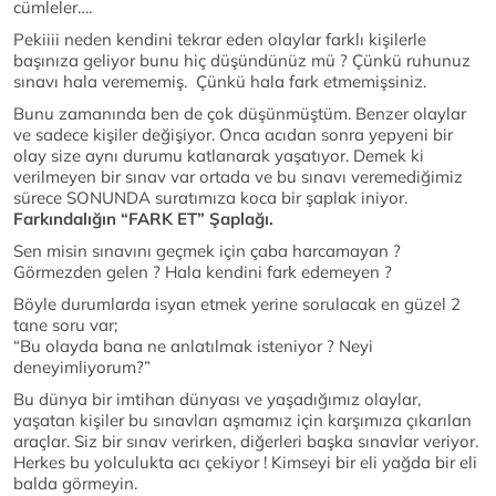
cümleler….
Pekiiii neden kendini tekrar eden olaylar farklı kişilerle
başınıza geliyor bunu hiç düşündünüz mü ? Çünkü ruhunuz
sınavı hala verememiş. Çünkü hala fark etmemişsiniz.
Bunu zamanında ben de çok düşünmüştüm. Benzer olaylar
ve sadece kişiler değişiyor. Onca acıdan sonra yepyeni bir
olay size aynı durumu katlanarak yaşatıyor. Demek ki
verilmeyen bir sınav var ortada ve bu sınavı veremediğimiz
sürece SONUNDA suratımıza koca bir şaplak iniyor.
Farkındalığın “FARK ET” Şaplağı.
Sen misin sınavını geçmek için çaba harcamayan ?
Görmezden gelen ? Hala kendini fark edemeyen ?
Böyle durumlarda isyan etmek yerine sorulacak en güzel 2
tane soru var;
“Bu olayda bana ne anlatılmak isteniyor ? Neyi
deneyimliyorum?”
Bu dünya bir imtihan dünyası ve yaşadığımız olaylar,
yaşatan kişiler bu sınavları aşmamız için karşımıza çıkarılan
araçlar. Siz bir sınav verirken, diğerleri başka sınavlar veriyor.
Herkes bu yolculukta acı çekiyor ! Kimseyi bir eli yağda bir eli
balda görmeyin.