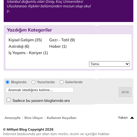
İstanbul doğumlu olan Giray, Koç Üniversitesi
Uluslararası ilişkiler bölümünden mezun olup okul
y..
Yazdığım Kategoriler
Kişisel Gelişim (35)
Gezi - Tatil (9)
Astroloji (6)
Haber (1)
İş Yaşamı - Kariyer (1)
Bloglarda
Yazarlarda
Galerilerde
Sadece bu yazarın bloglarında ara
|
|
Yukarı
Anasayfa
Bize Ulaşın
Kullanım Koşulları
© Milliyet Blog Copyright 2026
İnternet baskısında yer alan tüm metin, resim ve içeriğin hakları