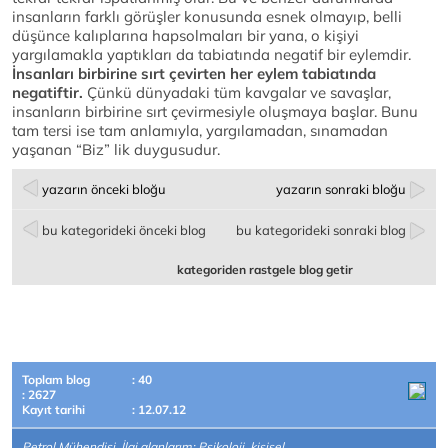
insanların farklı görüşler konusunda esnek olmayıp, belli
düşünce kalıplarına hapsolmaları bir yana, o kişiyi
yargılamakla yaptıkları da tabiatında negatif bir eylemdir.
İnsanları birbirine sırt çevirten her eylem tabiatında
negatiftir.
Çünkü dünyadaki tüm kavgalar ve savaşlar,
insanların birbirine sırt çevirmesiyle oluşmaya başlar. Bunu
tam tersi ise tam anlamıyla, yargılamadan, sınamadan
yaşanan “Biz” lik duygusudur.
yazarın önceki bloğu
yazarın sonraki bloğu
bu kategorideki önceki blog
bu kategorideki sonraki blog
kategoriden rastgele blog getir
Toplam blog
: 40
: 2627
Kayıt tarihi
: 12.07.12
Petrol Mühendisi İlgi alanlarım: Psikoloji, kişisel