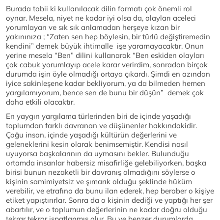
Burada tabii ki kullanılacak dilin formatı çok önemli rol
oynar. Mesela, niyet ne kadar iyi olsa da, olayları aceleci
yorumlayan ve sık sık anlamadan herşeye kızan bir
yakınınıza ; “Zaten sen hep böylesin, bir türlü değiştiremedin
kendini” demek büyük ihtimalle işe yaramayacaktır. Onun
yerine mesela “Ben” dilini kullanarak “Ben eskiden olayları
çok cabuk yorumlayıp acele karar verirdim, sonradan birçok
durumda işin öyle olmadığı ortaya çıkardı. Şimdi en azından
iyice sakinleşene kadar bekliyorum, ya da bilmeden hemen
yargılamıyorum, bence sen de bunu bir düşün” demek çok
daha etkili olacaktır.
En yaygın yargılama türlerinden biri de içinde yaşadığı
toplumdan farklı davranan ve düşünenler hakkındakidir.
Çoğu insan, içinde yaşadığı kültürün değerlerini ve
geleneklerini kesin olarak benimsemiştir. Kendisi nasıl
uyuyorsa başkalarının da uymasını bekler. Bulunduğu
ortamda insanlar habersiz misafirliğe gelebiliyorken, başka
birisi bunun nezaketli bir davranış olmadığını söylerse o
kişinin samimiyetsiz ve şımarık olduğu şeklinde hüküm
verebilir, ve etrafına da bunu ilan ederek, hep beraber o kişiye
etiket yapıştırırlar. Sonra da o kişinin dediği ve yaptığı her şer
abartılır, ve o toplumun değerlerinin ne kadar doğru olduğu
tekrar tekrar ispatlanmış olur. Bu ve benzer durumlarda