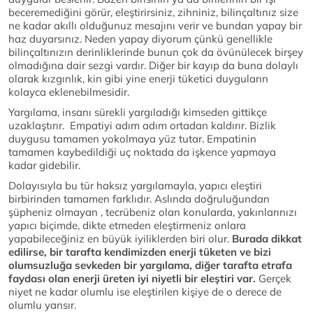
beceremediğini görür, eleştirirsiniz, zihniniz, bilinçaltınız size
ne kadar akıllı olduğunuz mesajını verir ve bundan yapay bir
haz duyarsınız. Neden yapay diyorum çünkü genellikle
bilinçaltınızın derinliklerinde bunun çok da övünülecek birşey
olmadığına dair sezgi vardır. Diğer bir kayıp da buna dolaylı
olarak kızgınlık, kin gibi yine enerji tüketici duyguların
kolayca eklenebilmesidir.
Yargılama, insanı sürekli yargıladığı kimseden gittikçe
uzaklaştırır. Empatiyi adım adım ortadan kaldırır. Bizlik
duygusu tamamen yokolmaya yüz tutar. Empatinin
tamamen kaybedildiği uç noktada da işkence yapmaya
kadar gidebilir.
Dolayısıyla bu tür haksız yargılamayla, yapıcı eleştiri
birbirinden tamamen farklıdır. Aslında doğruluğundan
şüpheniz olmayan , tecrübeniz olan konularda, yakınlarınızı
yapıcı biçimde, dikte etmeden eleştirmeniz onlara
yapabileceğiniz en büyük iyiliklerden biri olur.
Burada dikkat
edilirse, bir tarafta kendimizden enerji tüketen ve bizi
olumsuzluğa sevkeden bir yargılama, diğer tarafta etrafa
faydası olan enerji üreten iyi niyetli bir eleştiri var.
Gerçek
niyet ne kadar olumlu ise eleştirilen kişiye de o derece de
olumlu yansır.