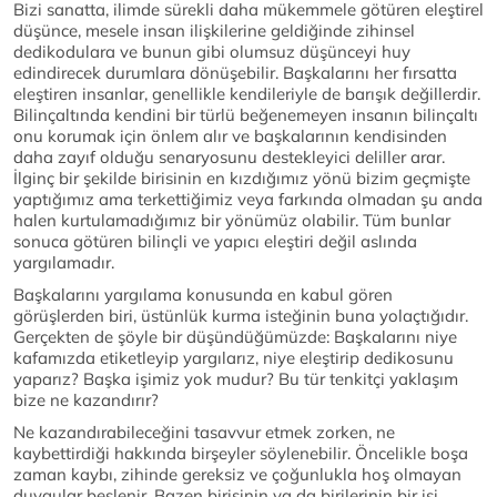
Bizi sanatta, ilimde sürekli daha mükemmele götüren eleştirel
düşünce, mesele insan ilişkilerine geldiğinde zihinsel
dedikodulara ve bunun gibi olumsuz düşünceyi huy
edindirecek durumlara dönüşebilir. Başkalarını her fırsatta
eleştiren insanlar, genellikle kendileriyle de barışık değillerdir.
Bilinçaltında kendini bir türlü beğenemeyen insanın bilinçaltı
onu korumak için önlem alır ve başkalarının kendisinden
daha zayıf olduğu senaryosunu destekleyici deliller arar.
İlginç bir şekilde birisinin en kızdığımız yönü bizim geçmişte
yaptığımız ama terkettiğimiz veya farkında olmadan şu anda
halen kurtulamadığımız bir yönümüz olabilir. Tüm bunlar
sonuca götüren bilinçli ve yapıcı eleştiri değil aslında
yargılamadır.
Başkalarını yargılama konusunda en kabul gören
görüşlerden biri, üstünlük kurma isteğinin buna yolaçtığıdır.
Gerçekten de şöyle bir düşündüğümüzde: Başkalarını niye
kafamızda etiketleyip yargılarız, niye eleştirip dedikosunu
yaparız? Başka işimiz yok mudur? Bu tür tenkitçi yaklaşım
bize ne kazandırır?
Ne kazandırabileceğini tasavvur etmek zorken, ne
kaybettirdiği hakkında birşeyler söylenebilir. Öncelikle boşa
zaman kaybı, zihinde gereksiz ve çoğunlukla hoş olmayan
duygular beslenir. Bazen birisinin ya da birilerinin bir işi