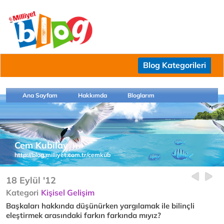
Blog Kategorileri
Ana Sayfam
Hakkımda
Bloglarım
Cem Kubilay
http://blog.milliyet.com.tr/cemkub
18 Eylül '12
Kategori
Kişisel Gelişim
Başkaları hakkında düşünürken yargılamak ile bilinçli
eleştirmek arasındaki farkın farkında mıyız?