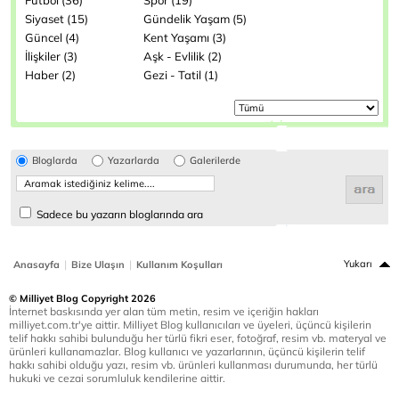
Futbol (36)
Spor (19)
Siyaset (15)
Gündelik Yaşam (5)
Güncel (4)
Kent Yaşamı (3)
İlişkiler (3)
Aşk - Evlilik (2)
Haber (2)
Gezi - Tatil (1)
Bloglarda
Yazarlarda
Galerilerde
Sadece bu yazarın bloglarında ara
|
|
Yukarı
Anasayfa
Bize Ulaşın
Kullanım Koşulları
© Milliyet Blog Copyright 2026
İnternet baskısında yer alan tüm metin, resim ve içeriğin hakları
milliyet.com.tr'ye aittir. Milliyet Blog kullanıcıları ve üyeleri, üçüncü kişilerin
telif hakkı sahibi bulunduğu her türlü fikri eser, fotoğraf, resim vb. materyal ve
ürünleri kullanamazlar. Blog kullanıcı ve yazarlarının, üçüncü kişilerin telif
hakkı sahibi olduğu yazı, resim vb. ürünleri kullanması durumunda, her türlü
hukuki ve cezai sorumluluk kendilerine aittir.