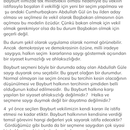
Bayburt ilimizde tek milletvekili olması nedeniyle bu vekilin
istifasıyla boşalan il vekilliği için yeni bir seçim yapılması ve
şu andaki Cumhurbaşkanı Abdullah Gül ün bu ilden aday
olması ve seçilmesi ile vekil olarak Başbakan olmasının öün
açılması bu modelin özüdür. Çünkü bakan olmak için vekil
olmak gerekmiyor olsa da bu durum Başbakan olmak için
geçerli değil.
Bu durum şekil olarak uygulama olarak normal görünebilir.
Ancak demokrasiye ve demokrasinin özüne, milli iradeye
saygıya, halkın seçim kararlarına saygı göstermek açısından
bir siyaset kurnazlığı ve ahlaksızlığıdır.
Bayburt seçmeni böyle bir durumda aday olan Abdullah Güle
saygı duyarak onu seçebilir. Bu gayet olağan bir durumdur.
Normal olmayan ise seçim öncesi bu tercihin kesin olacağının
düşünülmesi ve Bayburt halkının tercihinin şimdiden belli
olduğunun kabul edilmesidir. Bu Bayburt halkına karşı
yapılan bir siyaset ahlaksızlığı değilmidir.? Halka ve
seçmene saygı duymak değil bir dayatma değilmidir.?
4 yıl önce seçilen Bayburt vekilimizin kendi kararı ile istifa
etmesi ne kadar etiktir. Bayburt halkınının kendisine verdiği
temsil görevini hangi değerleri yok sayarak istifa edecektir?
Gördüğümüz gibi burda da bir seçmene saygıdan çok siyasi