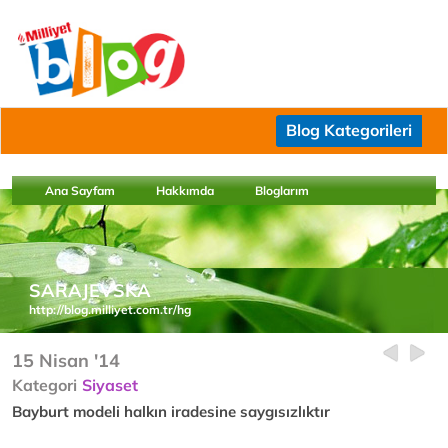
Blog Kategorileri
Ana Sayfam
Hakkımda
Bloglarım
SARAJEVSKA
http://blog.milliyet.com.tr/hg
15 Nisan '14
Kategori
Siyaset
Bayburt modeli halkın iradesine saygısızlıktır