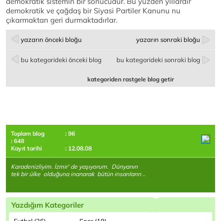
demokratik sistemin bir sonucudur. Bu yüzden yıllardır
demokratik ve çağdaş bir Siyasi Partiler Kanunu nu
çıkarmaktan geri durmaktadırlar.
yazarın önceki bloğu
yazarın sonraki bloğu
bu kategorideki önceki blog
bu kategorideki sonraki blog
kategoriden rastgele blog getir
Toplam blog
: 96
: 648
Kayıt tarihi
: 12.08.08
Karadenizliyim. İzmir' de yaşıyorum. Dünyanın
tek bir ülke olduğuna inanarak bütün insanların ..
Yazdığım Kategoriler