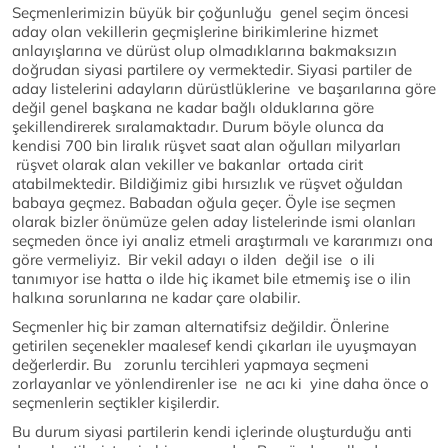
Seçmenlerimizin büyük bir çoğunluğu genel seçim öncesi
aday olan vekillerin geçmişlerine birikimlerine hizmet
anlayışlarına ve dürüst olup olmadıklarına bakmaksızın
doğrudan siyasi partilere oy vermektedir. Siyasi partiler de
aday listelerini adayların dürüstlüklerine ve başarılarına göre
değil genel başkana ne kadar bağlı olduklarına göre
şekillendirerek sıralamaktadır. Durum böyle olunca da
kendisi 700 bin liralık rüşvet saat alan oğulları milyarları
rüşvet olarak alan vekiller ve bakanlar ortada cirit
atabilmektedir. Bildiğimiz gibi hırsızlık ve rüşvet oğuldan
babaya geçmez. Babadan oğula geçer. Öyle ise seçmen
olarak bizler önümüze gelen aday listelerinde ismi olanları
seçmeden önce iyi analiz etmeli araştırmalı ve kararımızı ona
göre vermeliyiz. Bir vekil adayı o ilden değil ise o ili
tanımıyor ise hatta o ilde hiç ikamet bile etmemiş ise o ilin
halkına sorunlarına ne kadar çare olabilir.
Seçmenler hiç bir zaman alternatifsiz değildir. Önlerine
getirilen seçenekler maalesef kendi çıkarları ile uyuşmayan
değerlerdir. Bu zorunlu tercihleri yapmaya seçmeni
zorlayanlar ve yönlendirenler ise ne acı ki yine daha önce o
seçmenlerin seçtikler kişilerdir.
Bu durum siyasi partilerin kendi içlerinde oluşturduğu anti