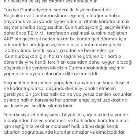
bir beklenti ve kişisel çıkarlar söz konusudur.
Türkiye Cumhuriyetinin sadece iki kişiden ibaret bir
Başbakan ve Cumhurbaşkanı seçeneği olduğunu halka
dayatmak ve bu yönde siyasi adımlar atmak kararlar almak
seçmene halka saygısızlıktır. Cumhurbaşkanlığı seçimlerinin
daha önce T.B.M.M. tarafından seçilmesi kuralını değiştren
AKP nin geçen yıl neden tekrar bu kurala geri dönmek için
alternatifler aradığını seçmenin asla unutmaması gerekir.
2005 yılında kendi siyasi çıkarları ve beklentiler için
Cumhurbaşkanlığını halkın seçimine götüren bir parti o
dönemde yine kendi tercihleri açısından daha uygun olacağı
düşüncesi ile yeniden Meclisin Cumhurbaşkanlığı seçimini
yapmasının uygun olacağını dile getirmiş idi.
Seçmenlerin tercihlerini yaparken adayların ne kadar kişisel
ne kadar toplumsal düşündüklerini iyi analiz etmeleri
gerekiyor. Bir çok kez halk adına yapıyoruz denilen kanunlar
aslında halkın karşısına her zaman engelleyici uzaklaştırıcı
ve kısıtlayıcı şekilde çıkmaktadır.
Yıllardır siyaset anlayışımız büyük bir çoğunlukla bu yönde
olduğundan bizleri yönetmesi ve halk adına kararlar alması
için seçtiğimiz vekiller maalesef halk adına değil kendi
çıkarları doğrultusunda kararlar almışlar ve almaktadırlar.