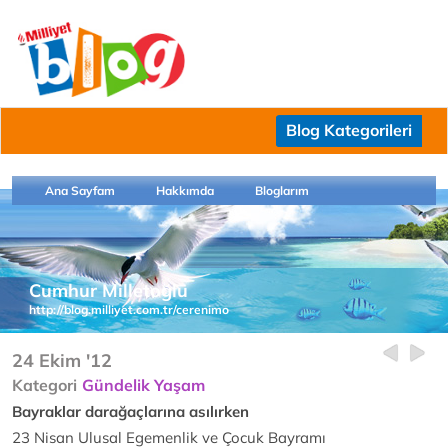
Blog Kategorileri
Ana Sayfam
Hakkımda
Bloglarım
Cumhur Milletoğlu
http://blog.milliyet.com.tr/cerenimo
24 Ekim '12
Kategori
Gündelik Yaşam
Bayraklar darağaçlarına asılırken
23 Nisan Ulusal Egemenlik ve Çocuk Bayramı