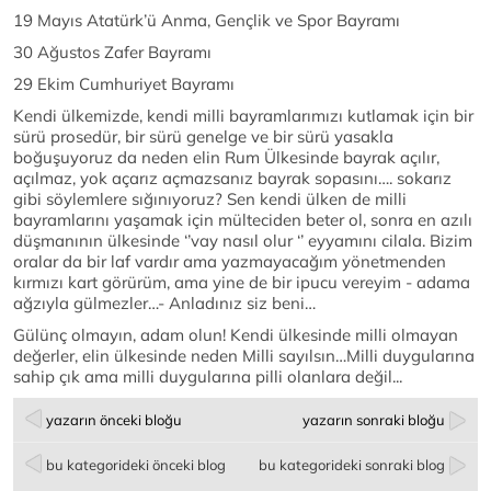
19 Mayıs Atatürk’ü Anma, Gençlik ve Spor Bayramı
30 Ağustos Zafer Bayramı
29 Ekim Cumhuriyet Bayramı
Kendi ülkemizde, kendi milli bayramlarımızı kutlamak için bir
sürü prosedür, bir sürü genelge ve bir sürü yasakla
boğuşuyoruz da neden elin Rum Ülkesinde bayrak açılır,
açılmaz, yok açarız açmazsanız bayrak sopasını…. sokarız
gibi söylemlere sığınıyoruz? Sen kendi ülken de milli
bayramlarını yaşamak için mülteciden beter ol, sonra en azılı
düşmanının ülkesinde ‘’vay nasıl olur ‘’ eyyamını cilala. Bizim
oralar da bir laf vardır ama yazmayacağım yönetmenden
kırmızı kart görürüm, ama yine de bir ipucu vereyim - adama
ağzıyla gülmezler…- Anladınız siz beni…
Gülünç olmayın, adam olun! Kendi ülkesinde milli olmayan
değerler, elin ülkesinde neden Milli sayılsın…Milli duygularına
sahip çık ama milli duygularına pilli olanlara değil...
yazarın önceki bloğu
yazarın sonraki bloğu
bu kategorideki önceki blog
bu kategorideki sonraki blog