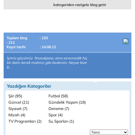
kategoriden rastgele blog getir
Toplam blog
: 220
: 212
Kayıt tarihi
: 14.08.12
İşimiz gücümüz finasalpara, ama sevemedik hiç
bir daim kendi malımız gibi bedenini. Neyse bize
b..
Yazdığım Kategoriler
Şiir (95)
Futbol (58)
Güncel (21)
Gündelik Yaşam (18)
Siyaset (7)
Deneme (7)
Mizah (4)
Spor (4)
TV Programları (2)
Su Sporları (1)