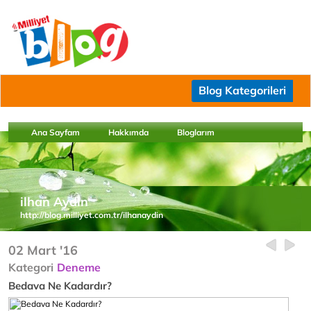
Blog Kategorileri
Ana Sayfam
Hakkımda
Bloglarım
ilhan Aydın
http://blog.milliyet.com.tr/ilhanaydin
02 Mart '16
Kategori
Deneme
Bedava Ne Kadardır?