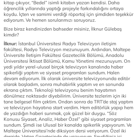
kitap çıkıyor, “Bedel” isimli kitabın yazarı kendisi. Daha
öğrencilik yıllarında yaptığı projeyle farkındalığını ortaya
koydu. İçten ve samimi verdiği röportaj için şimdiden teşekkür
ediyorum. Ve hemen sorularımızı soruyoruz.
Bize biraz kendinizden bahseder misiniz, İlknur Gülebaş
kimdir?
İlknur:
İstanbul Üniversitesi Radyo Televizyon iletişim
fakültesi, Radyo Televizyon mezunuyum. Ardından, Maltepe
Üniversite İletişim Fakültesi Gazetecilik Bölümü, Anadolu
Üniversitesi İktisat Bölümü, Kamu Yönetimi mezunuyum. On
yedi yıldır yerel-ulusal birçok televizyon kanalında haber
spikerliği yaptım ve siyaset programları sundum. Halen
devam ediyorum. İlk olarak üniversite televizyonunda editör
olarak başladım, sonra muhabirlik yaptım ve en sonunda
ekrana çıktım. Teknoloji televizyonu benim hayatımın
dönülmez noktasıdır diyebilirim. Üniversite tezlerim için iki
tane belgesel film çektim. Ondan sonra da TRT’de staj yaptım
ve televizyon hayatına start verdim. Hem editörlük yapıp hem
de yazdığın haberi sunmak, çok güzel bir duygu. “Söz
Konusu Siyaset, Analiz, Haber Özel” gibi siyaset programları
sundum. Şimdi ise Ulusal bir kanalda spikerlik yapıyorum. Ve
Maltepe Üniversitesi’nde diksiyon dersi veriyorum. Özel iki
dergide, Vatan Gazetesinde de yazıyorum. Sevdiğiniz işi