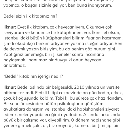
yapınca, o başarı sizinle geliyor, ben buna inanıyorum.
Bedel sizin ilk kitabınız mı?
İlknur:
Evet ilk kitabım, çok heyecanlıyım. Okumayı çok
seviyorum ve kendimce bir kütüphanem var. İkinci el olsun,
İstanbul'daki bütün kütüphaneleri bilirim, fuarları kaçırmam,
şimdi okudukça birikim artıyor ve yazma isteğin artıyor. Ben
de devamlı yazan birisiyim, bu da benim göz nurum gibi.
Yaptığınız bir emeği, bir işi seneler sonra insanlarla
paylaşmak, inanılmaz bir duygu ki onun heyecanı
anlatılmaz.
“Bedel” kitabının içeriği nedir?
İlknur:
Bedel aslında bir belgeseldi. 2010 yılında üniversite
bitirme tezimdi. Ferizli L tipi cezaevinde on gün kadın, erkek,
çocuk koğuşunda kaldım. Tabi ki bu sürece çok hazırlandım.
Bir sene öncesinden bütün psikologlarla görüştüm,
avukatlara danıştım ve İstanbul'daki hapishaneleri ziyaret
ederek, neler yapabileceğimi ayarladım. Aslında, arkasında
büyük bir çalışma var, diyebilirim. O dönem hapishane gibi
yerlere girmek çok zor, biz oraya üç kamera, bir Jimi jip, bir