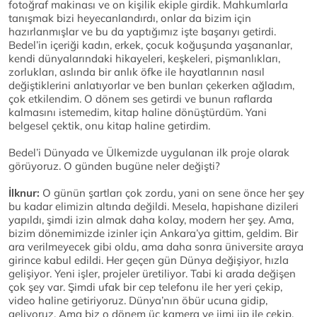
fotoğraf makinası ve on kişilik ekiple girdik. Mahkumlarla
tanışmak bizi heyecanlandırdı, onlar da bizim için
hazırlanmışlar ve bu da yaptığımız işte başarıyı getirdi.
Bedel’in içeriği kadın, erkek, çocuk koğuşunda yaşananlar,
kendi dünyalarındaki hikayeleri, keşkeleri, pişmanlıkları,
zorlukları, aslında bir anlık öfke ile hayatlarının nasıl
değiştiklerini anlatıyorlar ve ben bunları çekerken ağladım,
çok etkilendim. O dönem ses getirdi ve bunun raflarda
kalmasını istemedim, kitap haline dönüştürdüm. Yani
belgesel çektik, onu kitap haline getirdim.
Bedel’i Dünyada ve Ülkemizde uygulanan ilk proje olarak
görüyoruz. O günden bugüne neler değişti?
İlknur:
O günün şartları çok zordu, yani on sene önce her şey
bu kadar elimizin altında değildi. Mesela, hapishane dizileri
yapıldı, şimdi izin almak daha kolay, modern her şey. Ama,
bizim dönemimizde izinler için Ankara’ya gittim, geldim. Bir
ara verilmeyecek gibi oldu, ama daha sonra üniversite araya
girince kabul edildi. Her geçen gün Dünya değişiyor, hızla
gelişiyor. Yeni işler, projeler üretiliyor. Tabi ki arada değişen
çok şey var. Şimdi ufak bir cep telefonu ile her yeri çekip,
video haline getiriyoruz. Dünya’nın öbür ucuna gidip,
geliyoruz. Ama biz o dönem üç kamera ve jimi jip ile çekip,