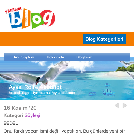
Blog Kategorileri
Ana Sayfam
Hakkımda
Bloglarım
Aysel Raife Akkanat
http://blog.milliyet.com.tr/ayselakkanat
16 Kasım '20
Kategori
Söyleşi
BEDEL
Onu farklı yapan ismi değil, yaptıkları. Bu günlerde yeni bir