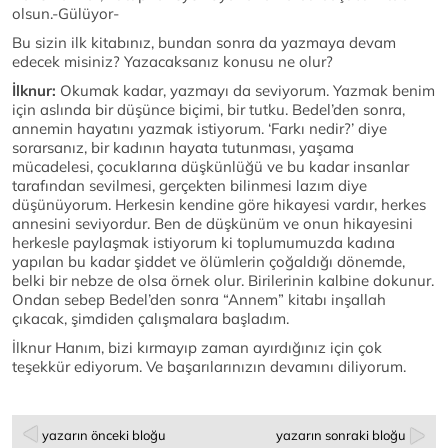
olsun.-Gülüyor-
Bu sizin ilk kitabınız, bundan sonra da yazmaya devam
edecek misiniz? Yazacaksanız konusu ne olur?
İlknur:
Okumak kadar, yazmayı da seviyorum. Yazmak benim
için aslında bir düşünce biçimi, bir tutku. Bedel’den sonra,
annemin hayatını yazmak istiyorum. ‘Farkı nedir?’ diye
sorarsanız, bir kadının hayata tutunması, yaşama
mücadelesi, çocuklarına düşkünlüğü ve bu kadar insanlar
tarafından sevilmesi, gerçekten bilinmesi lazım diye
düşünüyorum. Herkesin kendine göre hikayesi vardır, herkes
annesini seviyordur. Ben de düşkünüm ve onun hikayesini
herkesle paylaşmak istiyorum ki toplumumuzda kadına
yapılan bu kadar şiddet ve ölümlerin çoğaldığı dönemde,
belki bir nebze de olsa örnek olur. Birilerinin kalbine dokunur.
Ondan sebep Bedel’den sonra “Annem” kitabı inşallah
çıkacak, şimdiden çalışmalara başladım.
İlknur Hanım, bizi kırmayıp zaman ayırdığınız için çok
teşekkür ediyorum. Ve başarılarınızın devamını diliyorum.
yazarın önceki bloğu
yazarın sonraki bloğu