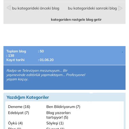
bu kategorideki önceki blog
bu kategorideki sonraki blog
kategoriden rastgele blog getir
Toplam blog
: 50
: 138
Kayıt tarihi
: 01.06.20
Radyo ve Televizyon mezunuyum... Bir
yayınevinde editörlük yapmaktayım... Profesyonel
yaşam koçuy..
Yazdığım Kategoriler
Deneme (16)
Ben Bildiriyorum (7)
Edebiyat (7)
Blog yazarları
tartışıyor! (5)
Öykü (4)
Söyleşi (1)