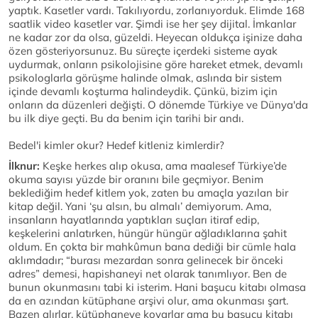
yaptık. Kasetler vardı. Takılıyordu, zorlanıyorduk. Elimde 168
saatlik video kasetler var. Şimdi ise her şey dijital. İmkanlar
ne kadar zor da olsa, güzeldi. Heyecan oldukça işinize daha
özen gösteriyorsunuz. Bu süreçte içerdeki sisteme ayak
uydurmak, onların psikolojisine göre hareket etmek, devamlı
psikologlarla görüşme halinde olmak, aslında bir sistem
içinde devamlı koşturma halindeydik. Çünkü, bizim için
onların da düzenleri değişti. O dönemde Türkiye ve Dünya'da
bu ilk diye geçti. Bu da benim için tarihi bir andı.
Bedel'i kimler okur? Hedef kitleniz kimlerdir?
İlknur:
Keşke herkes alıp okusa, ama maalesef Türkiye’de
okuma sayısı yüzde bir oranını bile geçmiyor. Benim
beklediğim hedef kitlem yok, zaten bu amaçla yazılan bir
kitap değil. Yani ‘şu alsın, bu almalı’ demiyorum. Ama,
insanların hayatlarında yaptıkları suçları itiraf edip,
keşkelerini anlatırken, hüngür hüngür ağladıklarına şahit
oldum. En çokta bir mahkûmun bana dediği bir cümle hala
aklımdadır; “burası mezardan sonra gelinecek bir önceki
adres” demesi, hapishaneyi net olarak tanımlıyor. Ben de
bunun okunmasını tabi ki isterim. Hani başucu kitabı olmasa
da en azından kütüphane arşivi olur, ama okunması şart.
Bazen alırlar, kütüphaneye koyarlar ama bu başucu kitabı