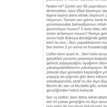
Neden mi? Çünkü sen 50 yaşındasın, 
dinlemekten, beni efkar basmıyor işt
tepine tepine dans etmek istiyorum,
istiyorum. Tamam sen gelme, bırak b
yorulmasından bahsediyorsun Allah
güvenmiyor musun? 2 sene oldu, ar
onları anlamıyor musun? Nereye gel
sonra hadi diskoya dendiğinde gidebi
beni ne olur… Ben yaşadıklarımın 
Sen benim 2 yıl sonra ne hissedeceği
Lütfen beni azad et… Seni hala sevi
gerçekleri yüzüme çarpmaya başladı 
gelince yaşayacağım, ayağımın altınd
yakalayabildiklerimi yakalayayım. B
çıkacak diye güneşten kaçacağım yılla
yaşayıp da çılgınlar gibi dans edeyim
arkadaşlarımla, etraf ne der diye d
Benim de, sen ve Mustafa gibi, anla
gençliğimden hatıra kalacak.
Sen ve kalbin, beni daha rahat atlata
sen mi yoksa gençliğim mi diye soru
gün gelip de çocuğum olduğunda, bab