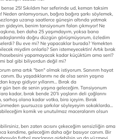
bense 25! Sıkıldım her seferinde ud, keman taksim
e! Neden anlamıyorsun, bağıra bağıra şarkı söylemek,
 şezlonga uzanıp saatlerce güneşin altında yatmak
en gideyim, benim tansiyonum falan çıkmıyor! Ne
 aşkına, ben daha 25 yaşımdayım, yoksa bana
kadaşlarımla doğru düzgün görüşmüyorum, özledim
selerdi? Bu eve mi? Ne yapacaklar burada? Yemekten
lecek miydim onlarla? Sen istemeyecektin! Artık bırak
muhasebesini yapamayacak kadar küçüktüm ama sen!?
mi bal gibi biliyordun değil mi?
yorum ama artık "ben" olmak istiyorum. Sanırım hayat
canım. Bu yaşadıklarımı ne de olsa senin yaşına
an kayıp gidiyor yıllarım… Bırak da
ir gün ben de senin yaşına geleceğim. Tansiyonum
ra kadar, bırak bende 20’li yaşların deli çağlarını
, sarhoş olana kadar votka, bira içeyim. Bırak
üşünmeden şuursuzca şarkılar söyleyeyim sokaklarda…
tabileceğim komik ve unutulmaz maceralarım olsun
bilirsiniz, ben zaten acısını çekeceğim sensizliğin ama
nca kendime, geleceğim daha ağır basıyor canım. Bir
asıyla futbol maçlarına gidebilsin ya da yüzmeyi,