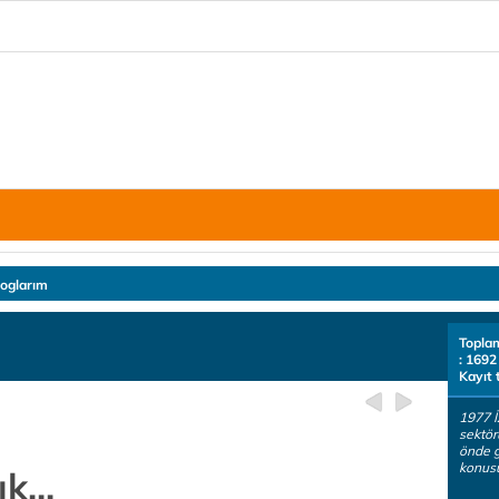
loglarım
Topla
: 1692
Kayıt 
1977 İ
sektör
önde g
konusu
k...