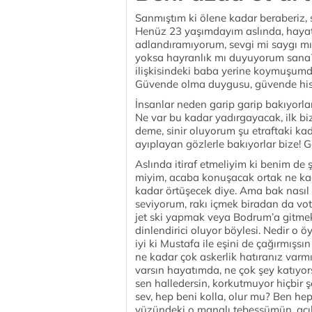
Sanmıştım ki ölene kadar beraberiz, 
Henüz 23 yaşımdayım aslında, hayat
adlandıramıyorum, sevgi mi saygı mı
yoksa hayranlık mı duyuyorum sana? 
ilişkisindeki baba yerine koymuşumd
Güvende olma duygusu, güvende hiss
İnsanlar neden garip garip bakıyorl
Ne var bu kadar yadırgayacak, ilk biz
deme, sinir oluyorum şu etraftaki kad
ayıplayan gözlerle bakıyorlar bize! G
Aslında itiraf etmeliyim ki benim de 
miyim, acaba konuşacak ortak ne kada
kadar örtüşecek diye. Ama bak nasıl 
seviyorum, rakı içmek biradan da vo
jet ski yapmak veya Bodrum’a gitme
dinlendirici oluyor böylesi. Nedir o 
iyi ki Mustafa ile eşini de çağırmışsın
ne kadar çok askerlik hatıranız varmı
varsın hayatımda, ne çok şey katıyo
sen halledersin, korkutmuyor hiçbir ş
sev, hep beni kolla, olur mu? Ben he
yüzündeki o manalı tebessümün, acık