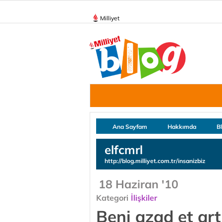
Milliyet
Ana Sayfam
Hakkımda
B
elfcmrl
http://blog.milliyet.com.tr/insanizbiz
18 Haziran '10
Kategori
İlişkiler
Beni azad et artı