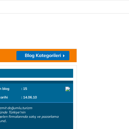
Blog Kategorileri
m blog
: 15
tarihi
: 14.06.10
zmit doğumlu,turizm
ünde Türkiye'nin
elen firmalarında satış ve pazarlama
nd..