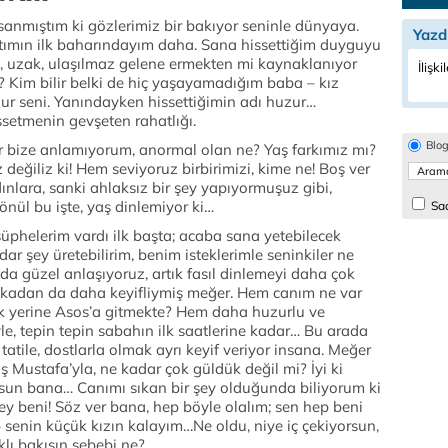
sanmıştım ki gözlerimiz bir bakıyor seninle dünyaya.
Yazd
ımın ilk baharındayım daha. Sana hissettiğim duyguyu
, uzak, ulaşılmaz gelene ermekten mi kaynaklanıyor
İlişki
Kim bilir belki de hiç yaşayamadığım baba – kız
ur seni. Yanındayken hissettiğimin adı huzur…
etmenin gevşeten rahatlığı.
Blo
ar bize anlamıyorum, anormal olan ne? Yaş farkımız mı?
 değiliz ki! Hem seviyoruz birbirimizi, kime ne! Boş ver
ınlara, sanki ahlaksız bir şey yapıyormuşuz gibi,
önül bu işte, yaş dinlemiyor ki…
Sad
şüphelerim vardı ilk başta; acaba sana yetebilecek
r şey üretebilirim, benim isteklerimle seninkiler ne
da güzel anlaşıyoruz, artık fasıl dinlemeyi daha çok
tkadan da daha keyifliymiş meğer. Hem canım ne var
k yerine Asos’a gitmekte? Hem daha huzurlu ve
öyle, tepin tepin sabahın ilk saatlerine kadar… Bu arada
 tatile, dostlarla olmak ayrı keyif veriyor insana. Meğer
ş Mustafa’yla, ne kadar çok güldük değil mi? İyi ki
rsun bana… Canımı sıkan bir şey olduğunda biliyorum ki
ey beni! Söz ver bana, hep böyle olalım; sen hep beni
p senin küçük kızın kalayım…Ne oldu, niye iç çekiyorsun,
lı bakışın sebebi ne?