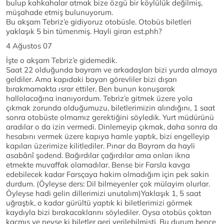
bulup kahkahalar atmak bize özgü bir köylülük değilmiş,
müşahade etmiş bulunuyorum.
Bu akşam Tebriz’e gidiyoruz otobüsle. Otobüs biletleri
yaklaşık 5 bin tümenmiş. Hayli giran est.phh?
4 Ağustos 07
İşte o akşam Tebriz’e gidemedik.
Saat 22 olduğunda bayram ve arkadaşları bizi yurda almaya
geldiler. Ama kapıdaki bayan görevliler bizi dışarı
bırakmamakta ısrar ettiler. Ben bunun konuşarak
hallolacağına inanıyordum. Tebriz’e gitmek üzere yola
çıkmak zorunda olduğumuzu, biletlerimizin alındığını, 1 saat
sonra otobüste olmamız gerektiğini söyledik. Yurt müdürünü
aradılar o da izin vermedi. Dinlemeyip çıkmak, daha sonra da
hesabını vermek üzere kapıya hamle yaptık, bizi engelleyip
kapıları üzerimize kilitlediler. Pınar da Bayram da hayli
asabânî şodend. Bağırdılar çağırdılar ama onları ikna
etmekte muvaffak olamadılar. Bense bir Farsla kavga
edebilecek kadar Farsçaya hakim olmadığım için pek sakin
durdum. (Öyleyse ders: Dil bilmeyenler çok mülayim olurlar.
Öyleyse hadi gelin dillerimizi unutalım)Yaklaşık 1, 5 saat
uğraştık, o kadar gürültü yaptık ki biletlerimizi görmek
kaydıyla bizi bırakacaklarını söylediler. Oysa otobüs çoktan
kaçmış ve neyse ki biletler geri verilebilmişti. Bu durum bence