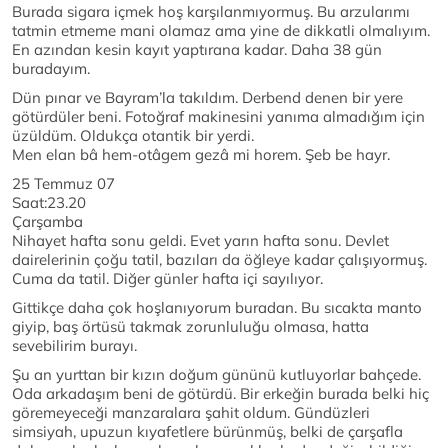
Burada sigara içmek hoş karşılanmıyormuş. Bu arzularımı
tatmin etmeme mani olamaz ama yine de dikkatli olmalıyım.
En azından kesin kayıt yaptırana kadar. Daha 38 gün
buradayım.
Dün pınar ve Bayram’la takıldım. Derbend denen bir yere
götürdüler beni. Fotoğraf makinesini yanıma almadığım için
üzüldüm. Oldukça otantik bir yerdi.
Men elan bâ hem-otâgem gezâ mi horem. Şeb be hayr.
25 Temmuz 07
Saat:23.20
Çarşamba
Nihayet hafta sonu geldi. Evet yarın hafta sonu. Devlet
dairelerinin çoğu tatil, bazıları da öğleye kadar çalışıyormuş.
Cuma da tatil. Diğer günler hafta içi sayılıyor.
Gittikçe daha çok hoşlanıyorum buradan. Bu sıcakta manto
giyip, baş örtüsü takmak zorunluluğu olmasa, hatta
sevebilirim burayı.
Şu an yurttan bir kızın doğum gününü kutluyorlar bahçede.
Oda arkadaşım beni de götürdü. Bir erkeğin burada belki hiç
göremeyeceği manzaralara şahit oldum. Gündüzleri
simsiyah, upuzun kıyafetlere bürünmüş, belki de çarşafla