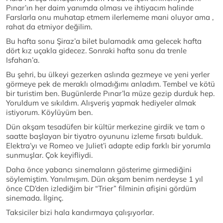
Pınar’ın her daim yanımda olması ve ihtiyacım halinde
Farslarla onu muhatap etmem ilerlememe mani oluyor ama ,
rahat da etmiyor değilim.
Bu hafta sonu Şiraz’a bilet bulamadık ama gelecek hafta
dört kız uçakla gidecez. Sonraki hafta sonu da trenle
Isfahan’a.
Bu şehri, bu ülkeyi gezerken aslında gezmeye ve yeni yerler
görmeye pek de meraklı olmadığımı anladım. Tembel ve kötü
bir turistim ben. Bugünlerde Pınar’la müze gezip durduk hep.
Yoruldum ve sıkıldım. Alışveriş yapmak hediyeler almak
istiyorum. Köylüyüm ben.
Dün akşam tesadüfen bir kültür merkezine girdik ve tam o
saatte başlayan bir tiyatro oyununu izleme fırsatı bulduk.
Elektra’yı ve Romeo ve Juliet’i adapte edip farklı bir yorumla
sunmuşlar. Çok keyifliydi.
Daha önce yabancı sinemaların gösterime girmediğini
söylemiştim. Yanılmışım. Dün akşam benim nerdeyse 1 yıl
önce CD’den izlediğim bir “Trier” filminin afişini gördüm
sinemada. İlginç.
Taksiciler bizi hala kandırmaya çalışıyorlar.