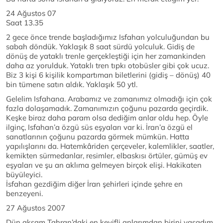
24 Ağustos 07
Saat 13.35
2 gece önce trende başladığımız Isfahan yolculuğundan bu
sabah döndük. Yaklaşık 8 saat sürdü yolculuk. Gidiş de
dönüş de yataklı trenle gerçekleştiği için her zamankinden
daha az yorulduk. Yataklı tren tıpkı otobüsler gibi çok ucuz.
Biz 3 kişi 6 kişilik kompartıman biletlerini (gidiş – dönüş) 40
bin tümene satın aldık. Yaklaşık 50 ytl.
Gelelim Isfahana. Arabamız ve zamanımız olmadığı için çok
fazla dolaşamadık. Zamanımızın çoğunu pazarda geçirdik.
Keşke biraz daha param olsa dediğim anlar oldu hep. Öyle
ilginç, Isfahan’a özgü süs eşyaları var ki. İran’a özgü el
sanatlarının çoğunu pazarda görmek mümkün. Hatta
yapılışlarını da. Hatemkâriden çerçeveler, kalemlikler, saatler,
kemikten sürmedanlar, resimler, elbaskısı örtüler, gümüş ev
eşyaları ve şu an aklıma gelmeyen birçok elişi. Hakikaten
büyüleyici.
İsfahan gezdiğim diğer İran şehirleri içinde şehre en
benzeyeni.
27 Ağustos 2007
Dün akşam Tahran’daki en keyifli anlarımdan birini yaşadım.