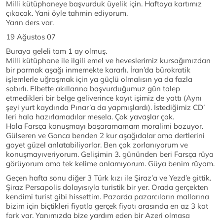
Milli kütüphaneye başvurduk üyelik için. Haftaya kartımız
çıkacak. Yani öyle tahmin ediyorum.
Yarın ders var.
19 Ağustos 07
Buraya geleli tam 1 ay olmuş.
Milli kütüphane ile ilgili emel ve heveslerimiz kursağımızdan
bir parmak aşağı inmemekte kararlı. İran’da bürokratik
işlemlerle uğraşmak için ya güçlü olmalısın ya da fazla
sabırlı. Elbette akıllarına başvurduğumuz gün talep
etmedikleri bir belge geliverince kayıt işimiz de yattı (Aynı
şeyi yurt kaydında Pınar’a da yapmışlardı). İstediğimiz CD’
leri hala hazırlamadılar mesela. Çok yavaşlar çok.
Hala Farsça konuşmayı başaramamam moralimi bozuyor.
Gülseren ve Gonca benden 2 kur aşağıdalar ama dertlerini
gayet güzel anlatabiliyorlar. Ben çok zorlanıyorum ve
konuşmayıveriyorum. Gelişimin 3. gününden beri Farsça rüya
görüyorum ama tek kelime anlamıyorum. Güya benim rüyam.
Geçen hafta sonu diğer 3 Türk kızı ile Şiraz’a ve Yezd’e gittik.
Şiraz Persapolis dolayısıyla turistik bir yer. Orada gerçekten
kendimi turist gibi hissettim. Pazarda pazarcıların mallarına
bizim için biçtikleri fiyatla gerçek fiyatı arasında en az 3 kat
fark var. Yanımızda bize yardım eden bir Azeri olmasa