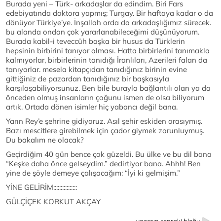
Burada yeni – Türk- arkadaşlar da edindim. Biri Fars
edebiyatında doktora yapmış; Turgay. Bir haftaya kadar o da
dönüyor Türkiye’ye. İnşallah orda da arkadaşlığımız sürecek.
bu alanda ondan çok yararlanabileceğimi düşünüyorum.
Burada kabil-i teveccüh başka bir husus da Türklerin
hepsinin birbirini tanıyor olması. Hatta birbirlerini tanımakla
kalmıyorlar, birbirlerinin tanıdığı İranlıları, Azerileri falan da
tanıyorlar. mesela kitapçıdan tanıdığınız birinin evine
gittiğiniz de pazardan tanıdığınız bir başkasıyla
karşılaşabiliyorsunuz. Ben bile burayla bağlantılı olan ya da
önceden olmuş insanların çoğunu ismen de olsa biliyorum
artık. Ortada dönen isimler hiç yabancı değil bana.
Yarın Rey’e şehrine gidiyoruz. Asıl şehir eskiden orasıymış.
Bazı mescitlere girebilmek için çador giymek zorunluymuş.
Du bakalım ne olacak?
Geçirdiğim 40 gün bence çok güzeldi. Bu ülke ve bu dil bana
“Keşke daha önce gelseydim.” dedirtiyor bana. Ahhh! Ben
yine de şöyle demeye çalışacağım: “İyi ki gelmişim.”
YİNE GELİRİM::::::::::::::::
GÜLÇİÇEK KORKUT AKÇAY