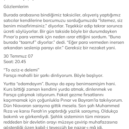
Gözlemlerim
Burada arabasına bindiğimiz taksiciler, alışveriş yaptığımız
satıcılar kendilerine borcumuzu sorduğumuzda “İstemez, siz
benim misafirimsiniz.” diyorlar. Teşekkür edip tekrar sorunca
ücreti söylüyorlar. Bir gün takside böyle bir durumdayken
Pınar’a para vermek için neden ısrar ettiğini sordum. “Buna
burada “taarruf” diyorlar.” dedi. “Eğer para vermeden inersen
arkandan seslenip parayı alır.” Gereksiz bir nezaket yani.
30 Temmuz 07
Saat: 20.45
“To aziz-e delemi”
Farsça mahalli bir şarkı dinliyorum. Böyle başlıyor.
Yurtta “odamdayım”. Burayı da epey benimsemişim hani.
Kurs bittiği zaman kendimi yurda atmak, dinlenmek ve
Farsça çalışmak istiyorum. Fakat gezme fırsatlarını
kaçırmamak için çoğunlukla Pınar ve Bayram’la takılıyorum.
Dün Niavaran sarayına gittik mesela. Son şah Muhammed
Rıza ve karısı Ferah’ın yaptırdığı yazlık saraymış. Oldukça
bakımlı ve görkemliydi. Şahlık sisteminin tüm mirasını
reddeden bir devletin orayı müzeye çevirip muhafazasına
gösterdiği özen kabil-i teveccüh be nazar-ı mâ idi.