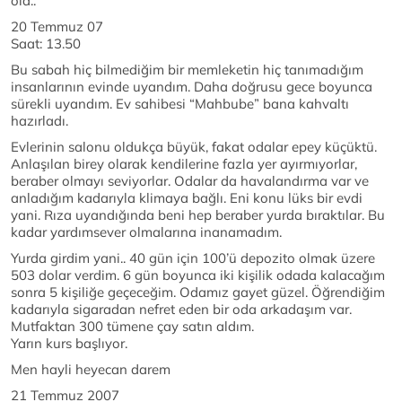
ola..
20 Temmuz 07
Saat: 13.50
Bu sabah hiç bilmediğim bir memleketin hiç tanımadığım
insanlarının evinde uyandım. Daha doğrusu gece boyunca
sürekli uyandım. Ev sahibesi “Mahbube” bana kahvaltı
hazırladı.
Evlerinin salonu oldukça büyük, fakat odalar epey küçüktü.
Anlaşılan birey olarak kendilerine fazla yer ayırmıyorlar,
beraber olmayı seviyorlar. Odalar da havalandırma var ve
anladığım kadarıyla klimaya bağlı. Eni konu lüks bir evdi
yani. Rıza uyandığında beni hep beraber yurda bıraktılar. Bu
kadar yardımsever olmalarına inanamadım.
Yurda girdim yani.. 40 gün için 100’ü depozito olmak üzere
503 dolar verdim. 6 gün boyunca iki kişilik odada kalacağım
sonra 5 kişiliğe geçeceğim. Odamız gayet güzel. Öğrendiğim
kadarıyla sigaradan nefret eden bir oda arkadaşım var.
Mutfaktan 300 tümene çay satın aldım.
Yarın kurs başlıyor.
Men hayli heyecan darem
21 Temmuz 2007