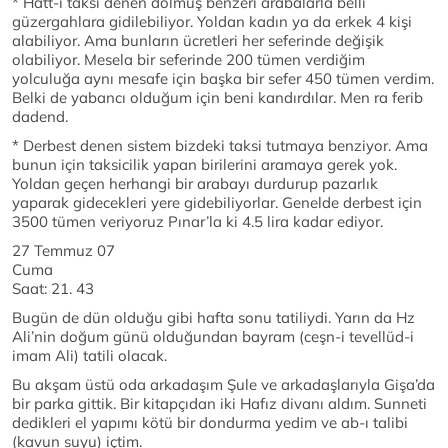
* Hatt-ı taksi denen dolmuş benzeri arabalarla belli
güzergahlara gidilebiliyor. Yoldan kadın ya da erkek 4 kişi
alabiliyor. Ama bunların ücretleri her seferinde değişik
olabiliyor. Mesela bir seferinde 200 tümen verdiğim
yolculuğa aynı mesafe için başka bir sefer 450 tümen verdim.
Belki de yabancı olduğum için beni kandırdılar. Men ra ferib
dadend.
* Derbest denen sistem bizdeki taksi tutmaya benziyor. Ama
bunun için taksicilik yapan birilerini aramaya gerek yok.
Yoldan geçen herhangi bir arabayı durdurup pazarlık
yaparak gidecekleri yere gidebiliyorlar. Genelde derbest için
3500 tümen veriyoruz Pınar’la ki 4.5 lira kadar ediyor.
27 Temmuz 07
Cuma
Saat: 21. 43
Bugün de dün olduğu gibi hafta sonu tatiliydi. Yarın da Hz
Ali’nin doğum günü olduğundan bayram (ceşn-i tevellüd-i
imam Ali) tatili olacak.
Bu akşam üstü oda arkadaşım Şule ve arkadaşlarıyla Gişa’da
bir parka gittik. Bir kitapçıdan iki Hafız divanı aldım. Sunneti
dedikleri el yapımı kötü bir dondurma yedim ve ab-ı talibi
(kavun suyu) içtim.