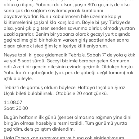
oldukça ilginç. Yabancı da olsan, yaşın 30’u geçmiş de olsa
sana çok da sağlam sayılamayacak kurallarını
dayatıveriyorlar. Bunu kabullensem bile üzerime kapıyı
kilitlemelerini şaşkınlıkla karşıladım. Böyle bi şey Türkiye’de
olsa, yani çıkıp gitsen senden savunma alırlar, olmadı yurttan
uzaklaştırırlar. Benim bir yabancı olarak geceyi yurt dışında
geçirebilme gibi bir hakkım varken giriş saatlerinden sonra
dışarı çıkmak istediğim için içeriye kilitleniyorum.
Neyse tabii ki gece gidemedik Tebriz’e. Sabah 7’ de yola çıktık
ve yol 8 saat sürdü. Geceyi bizimle beraber gelen Kamuran
adlı Azeri bir gencin ailesinin evinde geçirdik. Oldukça hoştu.
Yahu İran’ın göbeğinde (yok pek de göbeği değil tamam) rakı
içtik o aileyle.
Tebriz’i de görmüş oldum böylece. Haftaya İnşallah Şiraz.
Uçak bileti bulabilirsek.. Otobüsle 20 saat çünkü.
11.08.07
Saat: 20.00
Bugün haftanın ilk günü (şenbe) olmasına rağmen yine dini
bir gün olması hasebiyle resmi tatildi. Tüm günümü yurtta
geçirdim, ders çalıştım dinlendim.
Hala Farsça konuşamıyorum ve buna çok sinirleniyorum.