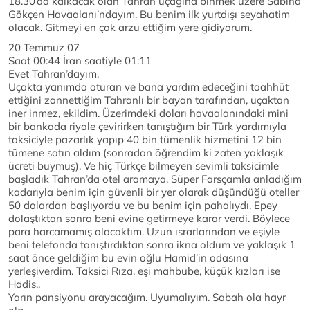
18.30’da kalkacak olan Tahran uçağına binmek üzere Sabiha
Gökçen Havaalanı’ndayım. Bu benim ilk yurtdışı seyahatim
olacak. Gitmeyi en çok arzu ettiğim yere gidiyorum.
20 Temmuz 07
Saat 00:44 İran saatiyle 01:11
Evet Tahran’dayım.
Uçakta yanımda oturan ve bana yardım edeceğini taahhüt
ettiğini zannettiğim Tahranlı bir bayan tarafından, uçaktan
iner inmez, ekildim. Üzerimdeki doları havaalanındaki mini
bir bankada riyale çevirirken tanıştığım bir Türk yardımıyla
taksiciyle pazarlık yapıp 40 bin tümenlik hizmetini 12 bin
tümene satın aldım (sonradan öğrendim ki zaten yaklaşık
ücreti buymuş). Ve hiç Türkçe bilmeyen sevimli taksicimle
başladık Tahran’da otel aramaya. Süper Farsçamla anladığım
kadarıyla benim için güvenli bir yer olarak düşündüğü oteller
50 dolardan başlıyordu ve bu benim için pahalıydı. Epey
dolaştıktan sonra beni evine getirmeye karar verdi. Böylece
para harcamamış olacaktım. Uzun ısrarlarından ve eşiyle
beni telefonda tanıştırdıktan sonra ikna oldum ve yaklaşık 1
saat önce geldiğim bu evin oğlu Hamid’in odasına
yerleşiverdim. Taksici Rıza, eşi mahbube, küçük kızları ise
Hadis..
Yarın pansiyonu arayacağım. Uyumalıyım. Sabah ola hayr