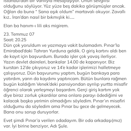
İstanbul’dan bir Vanlıyla mesajlaşıyor. Onun sevgilisi
olduğunu söylüyor. Yüz yüze beş dakika görüşmüşler ancak.
Oğlan da buna “ Sana aşık oldum” martavalı okuyor. Zavallı
kız.. İran’dan nasıl bir bıkmışlık ki…..
Elan ba hanım-ı lili aks migirem.
23. Temmuz 07
Saat: 20.25
Dün çok yoruldum ve yazmaya vakit bulamadım. Pınar’la
Emirabad’daki Tahran Yurduna geldik. O giriş kartını aldı ben
de kayıt için başvurdum. Burada işler çok yavaş ilerliyor.
Yazın devlet daireleri, bankalar 14.00 de kapanıyor. Biz
kurstan 12’de çıkıyoruz ve 14’e kadar işlerimizi halletmeye
çalışıyoruz. Dün başvurumu yaptım, bugün bankaya para
yatırdım, yarın da kaydımı yaptırıcam. Bütün bunlara rağmen
bugün kaldığım Venek’deki pansiyondan ayrılıp yurtta misafir
öğrenci olarak yerleşmeyi başardım. Gerçi giriş kartım yok
diye biraz zorluk çıkardılar ama onlara parayı ödediğimi ve
kalacak başka yerimin olmadığını söyledim. Pınar’ın misafiri
olduğumu da söyledim ama Pınar bu gece de gelmeyecek.
Bana onu sorup duruyorlar.
Evet şimdi Pınar’a verilen odadayım. Bir oda arkadaşı(mız)
var. İyi birine benziyor, Adı Şule.