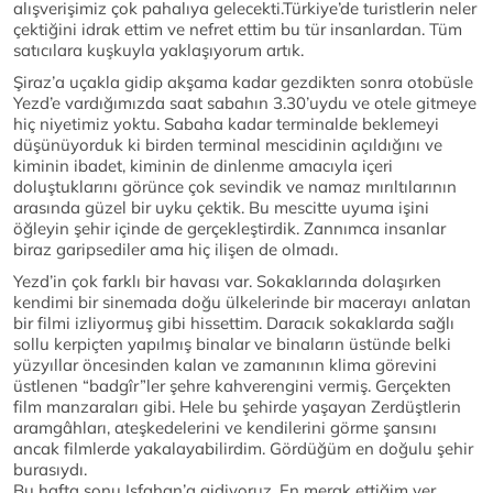
alışverişimiz çok pahalıya gelecekti.Türkiye’de turistlerin neler
çektiğini idrak ettim ve nefret ettim bu tür insanlardan. Tüm
satıcılara kuşkuyla yaklaşıyorum artık.
Şiraz’a uçakla gidip akşama kadar gezdikten sonra otobüsle
Yezd’e vardığımızda saat sabahın 3.30’uydu ve otele gitmeye
hiç niyetimiz yoktu. Sabaha kadar terminalde beklemeyi
düşünüyorduk ki birden terminal mescidinin açıldığını ve
kiminin ibadet, kiminin de dinlenme amacıyla içeri
doluştuklarını görünce çok sevindik ve namaz mırıltılarının
arasında güzel bir uyku çektik. Bu mescitte uyuma işini
öğleyin şehir içinde de gerçekleştirdik. Zannımca insanlar
biraz garipsediler ama hiç ilişen de olmadı.
Yezd’in çok farklı bir havası var. Sokaklarında dolaşırken
kendimi bir sinemada doğu ülkelerinde bir macerayı anlatan
bir filmi izliyormuş gibi hissettim. Daracık sokaklarda sağlı
sollu kerpiçten yapılmış binalar ve binaların üstünde belki
yüzyıllar öncesinden kalan ve zamanının klima görevini
üstlenen “badgîr”ler şehre kahverengini vermiş. Gerçekten
film manzaraları gibi. Hele bu şehirde yaşayan Zerdüştlerin
aramgâhları, ateşkedelerini ve kendilerini görme şansını
ancak filmlerde yakalayabilirdim. Gördüğüm en doğulu şehir
burasıydı.
Bu hafta sonu Isfahan’a gidiyoruz. En merak ettiğim yer.