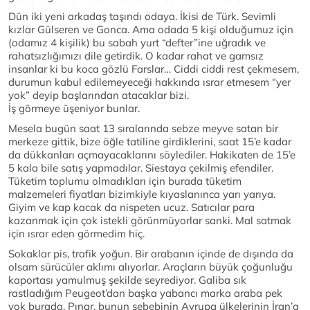
Dün iki yeni arkadaş taşındı odaya. İkisi de Türk. Sevimli
kızlar Gülseren ve Gonca. Ama odada 5 kişi olduğumuz için
(odamız 4 kişilik) bu sabah yurt “defter”ine uğradık ve
rahatsızlığımızı dile getirdik. O kadar rahat ve gamsız
insanlar ki bu koca gözlü Farslar… Ciddi ciddi rest çekmesem,
durumun kabul edilemeyeceği hakkında ısrar etmesem “yer
yok” deyip başlarından atacaklar bizi.
İş görmeye üşeniyor bunlar.
Mesela bugün saat 13 sıralarında sebze meyve satan bir
merkeze gittik, bize öğle tatiline girdiklerini, saat 15’e kadar
da dükkanları açmayacaklarını söylediler. Hakikaten de 15’e
5 kala bile satış yapmadılar. Siestaya çekilmiş efendiler.
Tüketim toplumu olmadıkları için burada tüketim
malzemeleri fiyatları bizimkiyle kıyaslanınca yarı yarıya.
Giyim ve kap kacak da nispeten ucuz. Satıcılar para
kazanmak için çok istekli görünmüyorlar sanki. Mal satmak
için ısrar eden görmedim hiç.
Sokaklar pis, trafik yoğun. Bir arabanın içinde de dışında da
olsam sürücüler aklımı alıyorlar. Araçların büyük çoğunluğu
kaportası yamulmuş şekilde seyrediyor. Galiba sık
rastladığım Peugeot’dan başka yabancı marka araba pek
yok burada. Pınar, bunun sebebinin Avrupa ülkelerinin İran’a