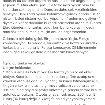
dolaşan bu kızların akşamları nasıl bu kadar değişebildiğine
şaşıyorum. Mini etekli, şortlu ve fazlasıyla oynak olan bu
kızlardan çok hoşlandım. Dansları daha çok Azerilerinkine
benziyor. Beni zorla oyuna kaldırmaya çalıştıklarında “Beled
nistem, beled nistem -galiba ‘yapamam!’ anlamına geliyor- ”
diyerek o kadar direndim ki kendi nazımdan utandım. Bir ara
Ebru Gündeş’in bi şarkısı çaldı, bari buna katılayım, dedim
ama sözlerini bilmediğim için onu da başaramadım.
Odamıza biri daha geldi. Bir Japon taze; Yoşia. Farsça
konuşabiliyor. Bu odadaki, bu yurttaki ve hatta bu ülkedeki
herkes benden daha iyi Farsça konuşuyor. Dil bilmemenin
insanı geri zekâlı gösterdiğine inancım kuvvetleniyor.
İlginç durumlar ve olaylar:
Ulaşım hakkında:
*Otobüslerde iki bölüm var: Ön tarafa yalnızca erkekler
biniyor. Kadınlar biletlerini ön kapıdan şoföre uzatıp arka
kapıdan otobüse dahil oluyorlar.( Bu kuralı bilmediğim için
ilk gün erkeklerin arasına girmeye çalıştım ve bana sürekli
“Ne!ne!” nidalarıyla bi şeyler anlatmaya çalışan şoföre bi süre
aptal aptal baktım.) Otobüs biletleri çok ucuz; 200 riyal. 3
kuruş (30 kuruş değil, dikkat!) falan ediyor yanılmıyorsam.