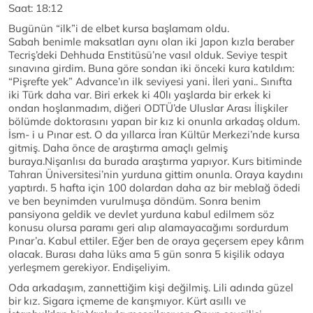
Saat: 18:12
Bugünün “ilk”i de elbet kursa başlamam oldu.
Sabah benimle maksatları aynı olan iki Japon kızla beraber
Tecriş’deki Dehhuda Enstitüsü’ne vasıl olduk. Seviye tespit
sınavına girdim. Buna göre sondan iki önceki kura katıldım:
“Pişrefte yek” Advance’ın ilk seviyesi yani. İleri yani.. Sınıfta
iki Türk daha var. Biri erkek ki 40lı yaşlarda bir erkek ki
ondan hoşlanmadım, diğeri ODTÜ’de Uluslar Arası İlişkiler
bölümde doktorasını yapan bir kız ki onunla arkadaş oldum.
İsm- i u Pınar est. O da yıllarca İran Kültür Merkezi’nde kursa
gitmiş. Daha önce de araştırma amaçlı gelmiş
buraya.Nişanlısı da burada araştırma yapıyor. Kurs bitiminde
Tahran Üniversitesi’nin yurduna gittim onunla. Oraya kaydını
yaptırdı. 5 hafta için 100 dolardan daha az bir meblağ ödedi
ve ben beynimden vurulmuşa döndüm. Sonra benim
pansiyona geldik ve devlet yurduna kabul edilmem söz
konusu olursa paramı geri alıp alamayacağımı sordurdum
Pınar’a. Kabul ettiler. Eğer ben de oraya geçersem epey kârım
olacak. Burası daha lüks ama 5 gün sonra 5 kişilik odaya
yerleşmem gerekiyor. Endişeliyim.
Oda arkadaşım, zannettiğim kişi değilmiş. Lili adında güzel
bir kız. Sigara içmeme de karışmıyor. Kürt asıllı ve