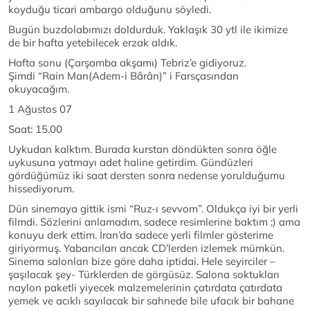
koyduğu ticari ambargo olduğunu söyledi.
Bugün buzdolabımızı doldurduk. Yaklaşık 30 ytl ile ikimize
de bir hafta yetebilecek erzak aldık.
Hafta sonu (Çarşamba akşamı) Tebriz’e gidiyoruz.
Şimdi “Rain Man(Adem-i Bârân)” i Farsçasından
okuyacağım.
1 Ağustos 07
Saat: 15.00
Uykudan kalktım. Burada kurstan döndükten sonra öğle
uykusuna yatmayı adet haline getirdim. Gündüzleri
gördüğümüz iki saat dersten sonra nedense yorulduğumu
hissediyorum.
Dün sinemaya gittik ismi “Ruz-ı sevvom”. Oldukça iyi bir yerli
filmdi. Sözlerini anlamadım, sadece resimlerine baktım ;) ama
konuyu derk ettim. İran’da sadece yerli filmler gösterime
giriyormuş. Yabancıları ancak CD’lerden izlemek mümkün.
Sinema salonları bize göre daha iptidai. Hele seyirciler –
şaşılacak şey- Türklerden de görgüsüz. Salona soktukları
naylon paketli yiyecek malzemelerinin çatırdata çatırdata
yemek ve acıklı sayılacak bir sahnede bile ufacık bir bahane