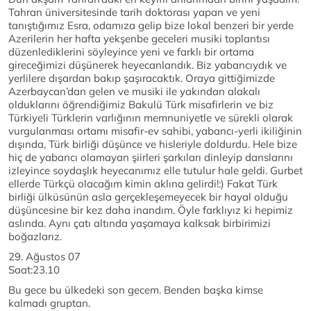
Tahran üniversitesinde tarih doktorası yapan ve yeni
tanıştığımız Esra, odamıza gelip bize lokal benzeri bir yerde
Azerilerin her hafta yekşenbe geceleri musiki toplantısı
düzenlediklerini söyleyince yeni ve farklı bir ortama
gireceğimizi düşünerek heyecanlandık. Biz yabancıydık ve
yerlilere dışardan bakıp şaşıracaktık. Oraya gittiğimizde
Azerbaycan’dan gelen ve musiki ile yakından alakalı
olduklarını öğrendiğimiz Bakulü Türk misafirlerin ve biz
Türkiyeli Türklerin varlığının memnuniyetle ve sürekli olarak
vurgulanması ortamı misafir-ev sahibi, yabancı-yerli ikiliğinin
dışında, Türk birliği düşünce ve hisleriyle doldurdu. Hele bize
hiç de yabancı olamayan şiirleri şarkıları dinleyip danslarını
izleyince soydaşlık heyecanımız elle tutulur hale geldi. Gurbet
ellerde Türkçü olacağım kimin aklına gelirdi!:) Fakat Türk
birliği ülküsünün asla gerçekleşemeyecek bir hayal olduğu
düşüncesine bir kez daha inandım. Öyle farklıyız ki hepimiz
aslında. Aynı çatı altında yaşamaya kalksak birbirimizi
boğazlarız.
29. Ağustos 07
Saat:23.10
Bu gece bu ülkedeki son gecem. Benden başka kimse
kalmadı gruptan.