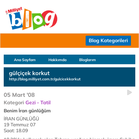
Blog Kategorileri
Ana Sayfam
Hakkımda
Bloglarım
gülçiçek korkut
http://blog.milliyet.com.tr/gulcicekkorkut
05 Mart '08
Kategori
Gezi - Tatil
Benim İran günlüğüm
İRAN GÜNLÜĞÜ
19 Temmuz 07
Saat: 18.09