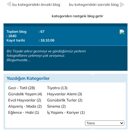
bu kategorideki önceki blog
bu kategorideki sonraki blog
kategoriden rastgele blog getir
Toplam blog
: 67
: 1640
Kayıt tarihi
: 18.10.06
Biz Tiryaki ailesi gezmeyi ve gördüğümüz yerlerin
fotograflarını çekmeyi çok seviyoruz.
Blogumuzda, ..
Yazdığım Kategoriler
Gezi - Tatil (28)
Tiyatro (13)
Gündelik Yaşam (4)
Hayvanlar Alemi (3)
Evcil Hayvanlar (2)
Günübirlik Turlar (2)
Alışveriş - Moda (2)
Sinema (2)
Eğlence - Hobi (1)
İş Yaşamı - Kariyer (1)