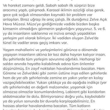
Ve hareket zamanı geldi. Sabah sabah ilk sürprizi bize
aracımız yaptı, çalışmadı. Karasal iklimin azizliği olsa gerek,
gece çok soğuk olmasından kaynaklı bir problem var
anlaşılan. Biraz uğraşı ile araç çalıştı. İlk durağımız Zelve Açık
Hava Müzesi. Müze’ye girdiğimizde vadide bizden başka
kimsenin olmadığını görmenin şaşkınlığını yaşıyoruz. 5. ve 6.
yy da insanların saklanma ve inziva amaçlı yaşadıkları
yerleşim yeri olarak biliniyor. İki vadiden oluşan Zelve'de
tünel ile vadiler arası geçiş imkanı var.
Yaşam mahallerini ve yerleşimlerini görünce o dönemde
yaşayan insanların aklına bir kez daha hayran kalıyor insan.
Bu şehirlerde tüm yerleşim savunma ağırlıklı. Herhangi bir
saldırı anında hayatta kalabilmek adına tüm önlemler
düşünülmüş. En zayıf noktaları havalandırma bacaları. Hem
Göreme ve Zelve’deki gibi zemin üstüne inşa edilen şehirlerde
hem de yer altı şehirlerinde zemine en yakın yerler en kolay
vazgeçilebilecekler. Yukarı çıktıkça ya da aşağıda indikçe (yer
altı şehirlerinde) en değerli malzemeler, yaşamak için
olmazsa olmazlar konumlandırılmış. Labirent gibi koridorları
aldatmacalar ile dolu. Bilmiyorsanız doğru yolu, kaybolabilir
ya da yolun sonunda bir duvarla karşılaşabilirsiniz. En
hassas alanlar havalandırma bacaları. Tüm katların