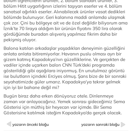
bölüm öğrencilerin ürünleri, 2. bölüm standart ürünler, 3.
bölüm Hitit uygarlığının izlerini taşıyan eserler ve 4. bölüm
sanatsal ağırlıklı eserler. Alınabilecek ürünler vasat dedikleri
bölümde bulunuyor. Geri kalanına maddi anlamda ulaşmak
çok zor. Çini bu bölgeye ait ve de özel değildir biliyorum ama
İznik’te 70 liraya aldığım bir ürünün fiyatını 350 lira olarak
gördüğümde buradan alışveriş yapılmaz fikrim daha bir
pekişmiş oluyor.
Balona katılan arkadaşlar yaşadıkları deneyimin güzelliğini
anlata anlata bitiremiyorlar. Havanın puslu olması ayrı bir
gizem katmış Kapadokya’nın güzelliklerine. Ve gerçekten de
vadiler içinde uçarken balon CNN Türk’deki programda
gösterildiği gibi aşağılara iniyormuş. En unutulmaz görüntü
ise bulutların içindeki Erciyes olmuş. Şans bize de bir sonraki
seyahatimizde güler umarız. Kapadokya’ya tekrar gelmek
için iyi bir bahane değil mi?
Bugün biraz daha erken dönüyoruz otele. Dinlenmeye
zaman var anlayacağınız. Yemek sonrası gideceğimiz Sema
Gösterisi için müthiş bir heyecan var içimde. Bir Sema
Gösterisine katılmak isteğim Kapadokya’da gerçek olacak.
yazarın önceki bloğu
yazarın sonraki bloğu