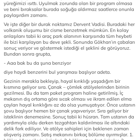
yüreğimizi ısıttı. Uyulmak zorunda olan bir program olmasa
ve beni bıraksalar burada soğuğa aldırmaz saatlerce onunla
paylaşırdım zamanı.
Ve işte diğer bir durak noktamız Dervent Vadisi. Buradaki her
volkanik oluşumu bir cisme benzetmek mümkün. En kolay
anlaşılanı tabii ki araç park alanının karşısında tüm heybeti
ile bizi karşılayan bu deve şekli. Sonunda Gökhan’ın çabaları
sonuç veriyor ve göstermek istediği el şeklini de görüyoruz.
Bundan sonra grupta,
- Aaa bak bu da şuna benziyor
diye haydi benzerini bul yarışması başlıyor adeta.
Gezinin merakla bekleyip, hayal kırıklığı yaşadığım bir
kısmına geliyor sıra. Çanak – çömlek atölyelerinden birinin
gezilmesi. Bu da tam paket program haline getirilmiş. İç
mekanın dış ortama göre sıcak olması ve ikram edilen elma
çayları hayal kırıklığını az da olsa yumuşatıyor. Önce ustanın
şovu başlıyor hemen bir çanak yapıveriyor. Sıra geliyor bir
isteklinin denemesine. Sonuç tabii ki hüsran. Tam ustanın da
yardımıyla oldu derken tezgahtan kaldırılması ile altındaki
delik fark ediliyor. Ve atölye sahipleri için beklenen zaman
alışveriş zamanı. Satış mekanını birkaç bölüme ayırmışlar. 1.