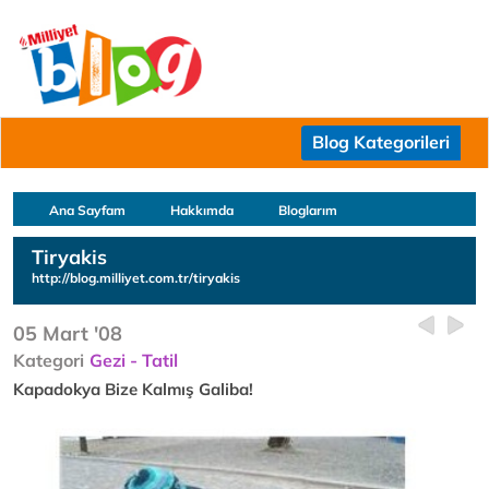
Blog Kategorileri
Ana Sayfam
Hakkımda
Bloglarım
Tiryakis
http://blog.milliyet.com.tr/tiryakis
05 Mart '08
Kategori
Gezi - Tatil
Kapadokya Bize Kalmış Galiba!