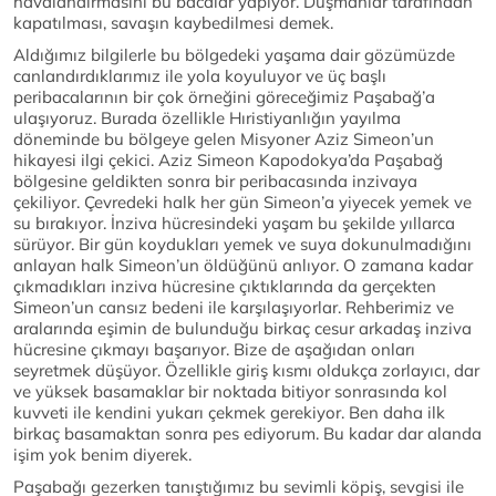
havalandırmasını bu bacalar yapıyor. Düşmanlar tarafından
kapatılması, savaşın kaybedilmesi demek.
Aldığımız bilgilerle bu bölgedeki yaşama dair gözümüzde
canlandırdıklarımız ile yola koyuluyor ve üç başlı
peribacalarının bir çok örneğini göreceğimiz Paşabağ’a
ulaşıyoruz. Burada özellikle Hıristiyanlığın yayılma
döneminde bu bölgeye gelen Misyoner Aziz Simeon’un
hikayesi ilgi çekici. Aziz Simeon Kapodokya’da Paşabağ
bölgesine geldikten sonra bir peribacasında inzivaya
çekiliyor. Çevredeki halk her gün Simeon’a yiyecek yemek ve
su bırakıyor. İnziva hücresindeki yaşam bu şekilde yıllarca
sürüyor. Bir gün koydukları yemek ve suya dokunulmadığını
anlayan halk Simeon’un öldüğünü anlıyor. O zamana kadar
çıkmadıkları inziva hücresine çıktıklarında da gerçekten
Simeon’un cansız bedeni ile karşılaşıyorlar. Rehberimiz ve
aralarında eşimin de bulunduğu birkaç cesur arkadaş inziva
hücresine çıkmayı başarıyor. Bize de aşağıdan onları
seyretmek düşüyor. Özellikle giriş kısmı oldukça zorlayıcı, dar
ve yüksek basamaklar bir noktada bitiyor sonrasında kol
kuvveti ile kendini yukarı çekmek gerekiyor. Ben daha ilk
birkaç basamaktan sonra pes ediyorum. Bu kadar dar alanda
işim yok benim diyerek.
Paşabağı gezerken tanıştığımız bu sevimli köpiş, sevgisi ile