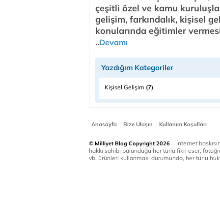
çeşitli özel ve kamu kuruluşla
gelişim, farkındalık, kişisel g
konularında eğitimler vermesi
..
Devamı
Yazdığım Kategoriler
Kişisel Gelişim
(7)
|
|
Anasayfa
Bize Ulaşın
Kullanım Koşulları
İnternet baskısınd
© Milliyet Blog Copyright 2026
hakkı sahibi bulunduğu her türlü fikri eser, fotoğr
vb. ürünleri kullanması durumunda, her türlü huku