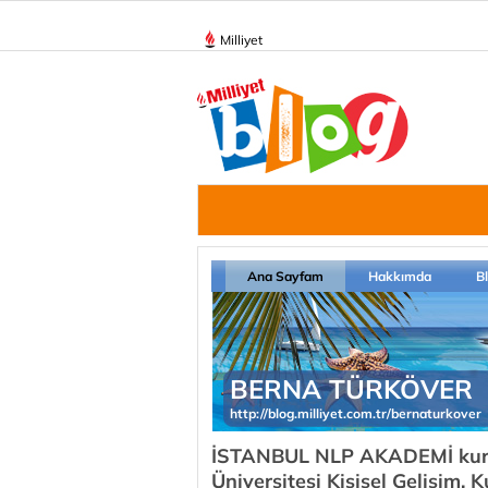
Milliyet
Ana Sayfam
Hakkımda
B
BERNA TÜRKÖVER
http://blog.milliyet.com.tr/bernaturkover
İSTANBUL NLP AKADEMİ kuru
Üniversitesi Kişisel Gelişim, 