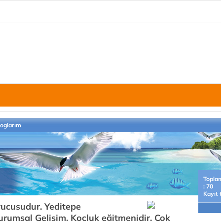
loglarım
Topla
: 70
Kayıt 
cusudur. Yeditepe
Kurumsal Gelişim, Koçluk eğitmenidir. Çok