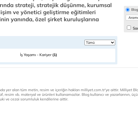
rında strateji, stratejik düşünme, kurumsal
Blo
elişim ve yönetici geliştirme eğitimleri
nin yanında, özel şirket kuruluşlarına
Sad
İş Yaşamı - Kariyer
(1)
a yer alan tüm metin, resim ve içeriğin hakları milliyet.com.tr'ye aittir. Milliyet Blog
af, resim vb. materyal ve ürünleri kullanamazlar. Blog kullanıcı ve yazarlarının, üçün
ki ve cezai sorumluluk kendilerine aittir.