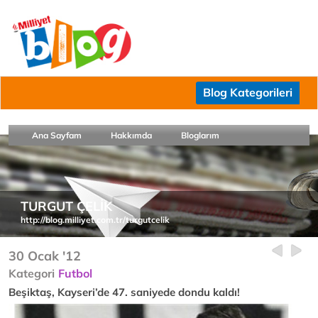
Blog Kategorileri
Ana Sayfam
Hakkımda
Bloglarım
TURGUT ÇELİK
http://blog.milliyet.com.tr/turgutcelik
30 Ocak '12
Kategori
Futbol
Beşiktaş, Kayseri’de 47. saniyede dondu kaldı!