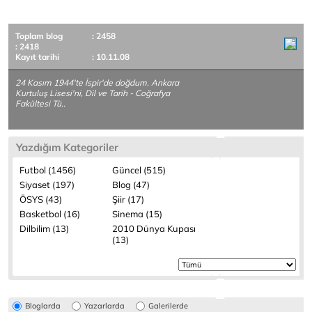
Toplam blog
: 2458
: 2418
Kayıt tarihi
: 10.11.08
24 Kasım 1944'te İspir'de doğdum. Ankara
Kurtuluş Lisesi'ni, Dil ve Tarih - Coğrafya
Fakültesi Tü..
Yazdığım Kategoriler
Futbol (1456)
Güncel (515)
Siyaset (197)
Blog (47)
ÖSYS (43)
Şiir (17)
Basketbol (16)
Sinema (15)
Dilbilim (13)
2010 Dünya Kupası
(13)
Bloglarda
Yazarlarda
Galerilerde