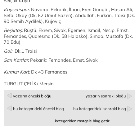
Selçuk Kaya
Kayserispor
: Navarro, Pekarik, İlhan, Eren Güngör, Hasan Ali,
Sefa, Okay (Dk. 82 Umut Sözeri), Abdullah, Furkan, Troisi (Dk.
90 Semih Aydilek), Kujoviç
Beşiktaş:
Rüştü, Ekrem, Sivok, Egemen, İsmail, Necip, Ernst,
Fernandes, Quaresma (Dk. 58 Holosko), Simao, Mustafa (Dk.
70 Edu)
Gol:
Dk.1 Troisi
Sarı Kartlar:
Pekarik; Fernandes, Ernst, Sivok
Kırmızı Kart:
Dk 43 Fernandes
TURGUT ÇELİK/ Mersin
yazarın önceki bloğu
yazarın sonraki bloğu
bu kategorideki önceki blog
bu kategorideki sonraki blog
kategoriden rastgele blog getir