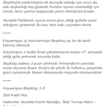
Beşiktaş
’ta yardımlaşma alt düzeyde olduğu için onun da,
eski alışkanlığı baş gösterdi. Kendini oyuna veremediği için
olmalı, ikinci yarının başlarında yerini
Holosko’
ya bıraktı.
Mustafa Pektemek
, oyuna sonra girer, attığı gollerle umut
olduğunu gösterirdi. Bu kez, tersi oldu, oyundan alındı.
*****
Kayserispor, iyi hazırlanmıştı; Beşiktaş ise, bir de eksik
kalınca, etkisizdi.
Kayserispor,
o kadar fırsat yakalamasına karşın
47. saniyede
attığı golle yetinmek zorunda kaldı.
Beşiktaş,
sadece
3 puan
yitirmedi;
Fernandes’
in yanında
cezalı duruma düşen
Sivok’
u da yitirdi. İki futbolcu, perşembe
günü oynanacak
Mersin İdmanyurdu
maçında olmayacaklar.
*****
Kayserispor-Beşiktaş: 1-0
Stat:
Kadir Has
Hakemler
: Mustafa Kamil Abitoğlu, Baki Tuncay Akkın -