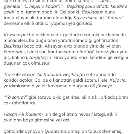
İşte, cümleyi eksik bırakan üç nokta sonrası,
“... gerisi
gelmedi”, “... hepsi o kadar”, “... Beşiktaş şoku atlattı, kendine
geldi”
gibi tamamlanabilir. Gel gör ki,
Beşiktaş’ı
n bunu
tamamlayacak durumu olmadığı,
Kayserispor
’un
“Yetmez”
dercesine etkili ataklar yapmasıyla görüldü.
Kayserispor’
un beklenmedik golünden sonraki beklenmedik
mücadelesi, bulduğu ama yararlanamadığı gol fırsatları,
Beşiktaş’
ı bocalattı. Aksayan orta alanda yine de iyi olan
Fernandes,
ikinci sarı karttan sonra gördüğü kırmızıyla oyun
dışı kalınca,
Beşiktaş
’ın ikinci yarıda nasıl kendine geleceğini
düşünen çok olmuştur.
Troisi
ile
Hasan Ali Kaldırım, Beşiktaş
’ın sol kanadında
koridor açtılar. Gol de o kanattan geldi zaten. Hele,
Kujovic,
yardımlaşma diye bir kavramın olduğunu düşünseydi...
“Ya sonra?”
gibi soruyu akla getirirse, biliniz ki, arkadaşlarını
çok rahatlatırdı.
Hasan Ali Kaldırım
'ının de gol atma hevesi/ isteği, etkili
akınların boşa gitmesine yol açtı.
Çoktandır oynayan
Quaresma
, anlaşılan topu özlememiş.