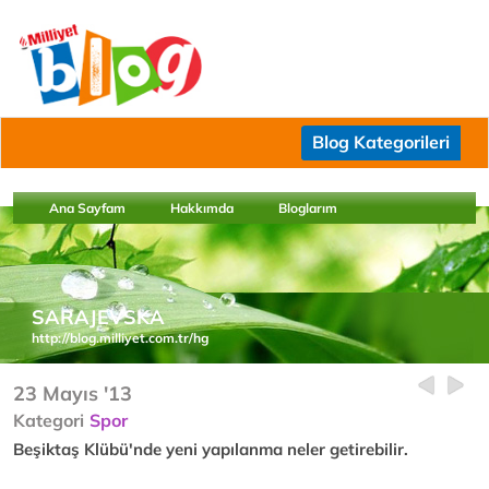
Blog Kategorileri
Ana Sayfam
Hakkımda
Bloglarım
SARAJEVSKA
http://blog.milliyet.com.tr/hg
23 Mayıs '13
Kategori
Spor
Beşiktaş Klübü'nde yeni yapılanma neler getirebilir.