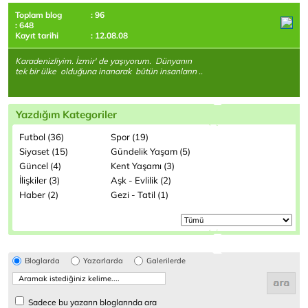
Toplam blog
: 96
: 648
Kayıt tarihi
: 12.08.08
Karadenizliyim. İzmir' de yaşıyorum. Dünyanın
tek bir ülke olduğuna inanarak bütün insanların ..
Yazdığım Kategoriler
Futbol (36)
Spor (19)
Siyaset (15)
Gündelik Yaşam (5)
Güncel (4)
Kent Yaşamı (3)
İlişkiler (3)
Aşk - Evlilik (2)
Haber (2)
Gezi - Tatil (1)
Bloglarda
Yazarlarda
Galerilerde
Sadece bu yazarın bloglarında ara