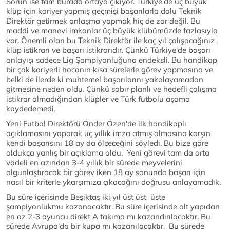
Sorun ise tam burada ortaya çıkıyor. Türkiye'de üç büyük
klüp için kariyer yapmış geçmişi başarılarla dolu Teknik
Direktör getirmek anlaşma yapmak hiç de zor değil. Bu
maddi ve manevi imkanlar üç büyük klübümüzde fazlasıyla
var. Önemli olan bu Teknik Direktör ile kaç yıl çalışacağınız
klüp istikrarı ve başarı istikrarıdır. Çünkü Türkiye'de başarı
anlayışı sadece Lig Şampiyonluğuna endeksli. Bu handikap
bir çok kariyerli hocanın kısa sürelerle görev yapmasına ve
belki de ilerde ki muhtemel başarılarını yakalayamadan
gitmesine neden oldu. Çünkü sabır planlı ve hedefli çalışma
istikrar olmadığından klüpler ve Türk futbolu aşama
kaydedemedi.
Yeni Futbol Direktörü Önder Özen'de ilk handikaplı
açıklamasını yaparak üç yıllık imza atmış olmasına karşın
kendi başarısını 18 ay da ölçeceğini söyledi. Bu bize göre
oldukça yanlış bir açıklama oldu. Yeni görevi tam da orta
vadeli en azından 3-4 yıllık bir sürede meyvelerini
olgunlaştıracak bir görev iken 18 ay sonunda başarı için
nasıl bir kriterle ykarşımıza çıkacağını doğrusu anlayamadık.
Bu süre içerisinde Beşiktaş iki yıl üst üst üste
şampiyonlukmu kazanacaktır. Bu süre içerisinde alt yapıdan
en az 2-3 oyuncu direkt A takıma mı kazandırılacaktır. Bu
sürede Avrupa'da bir kupa mı kazanılacaktır. Bu sürede