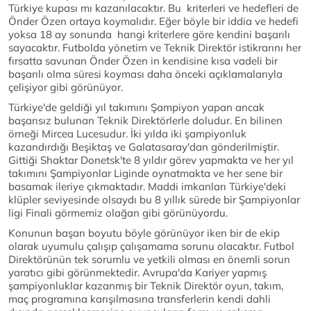
Türkiye kupası mı kazanılacaktır. Bu kriterleri ve hedefleri de
Önder Özen ortaya koymalıdır. Eğer böyle bir iddia ve hedefi
yoksa 18 ay sonunda hangi kriterlere göre kendini başarılı
sayacaktır. Futbolda yönetim ve Teknik Direktör istikrarını her
fırsatta savunan Önder Özen in kendisine kısa vadeli bir
başarılı olma süresi koyması daha önceki açıklamalarıyla
çelişiyor gibi görünüyor.
Türkiye'de geldiği yıl takımını Şampiyon yapan ancak
başarısız bulunan Teknik Direktörlerle doludur. En bilinen
örneği Mircea Lucesudur. İki yılda iki şampiyonluk
kazandırdığı Beşiktaş ve Galatasaray'dan gönderilmiştir.
Gittiği Shaktar Donetsk'te 8 yıldır görev yapmakta ve her yıl
takımını Şampiyonlar Liginde oynatmakta ve her sene bir
basamak ileriye çıkmaktadır. Maddi imkanları Türkiye'deki
klüpler seviyesinde olsaydı bu 8 yıllık sürede bir Şampiyonlar
ligi Finali görmemiz olağan gibi görünüyordu.
Konunun başarı boyutu böyle görünüyor iken bir de ekip
olarak uyumulu çalışıp çalışamama sorunu olacaktır. Futbol
Direktörünün tek sorumlu ve yetkili olması en önemli sorun
yaratıcı gibi görünmektedir. Avrupa'da Kariyer yapmış
şampiyonluklar kazanmış bir Teknik Direktör oyun, takım,
maç programına karışılmasına transferlerin kendi dahli