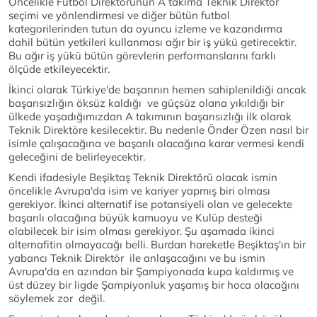
Öncelikle Futbol Direktörünün A takıma Teknik Direktör
seçimi ve yönlendirmesi ve diğer bütün futbol
kategorilerinden tutun da oyuncu izleme ve kazandırma
dahil bütün yetkileri kullanması ağır bir iş yükü getirecektir.
Bu ağır iş yükü bütün görevlerin performanslarını farklı
ölçüde etkileyecektir.
İkinci olarak Türkiye'de başarının hemen sahiplenildiği ancak
başarısızlığın öksüz kaldığı ve güçsüz olana yıkıldığı bir
ülkede yaşadığımızdan A takımının başarısızlığı ilk olarak
Teknik Direktöre kesilecektir. Bu nedenle Önder Özen nasıl bir
isimle çalışacağına ve başarılı olacağına karar vermesi kendi
geleceğini de belirleyecektir.
Kendi ifadesiyle Beşiktaş Teknik Direktörü olacak ismin
öncelikle Avrupa'da isim ve kariyer yapmış biri olması
gerekiyor. İkinci alternatif ise potansiyeli olan ve gelecekte
başarılı olacağına büyük kamuoyu ve Kulüp desteği
olabilecek bir isim olması gerekiyor. Şu aşamada ikinci
alternafitin olmayacağı belli. Burdan hareketle Beşiktaş'ın bir
yabancı Teknik Direktör ile anlaşacağını ve bu ismin
Avrupa'da en azından bir Şampiyonada kupa kaldırmış ve
üst düzey bir ligde Şampiyonluk yaşamış bir hoca olacağını
söylemek zor değil.