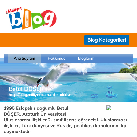
Blog Kategorileri
Ana Sayfam
Hakkımda
Bloglarım
Betül DÖŞER
http://blog.milliyet.com.tr/betuldoser
1995 Eskişehir doğumlu Betül
DÖŞER, Atatürk Üniversitesi
Uluslararası İlişkiler 2. sınıf lisans öğrencisi. Uluslararası
ilişkiler, Türk dünyası ve Rus dış politikası konularına ilgi
duymaktadır