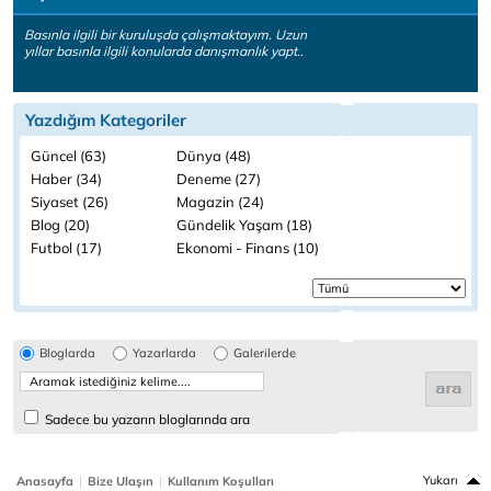
Basınla ilgili bir kuruluşda çalışmaktayım. Uzun
yıllar basınla ilgili konularda danışmanlık yapt..
Yazdığım Kategoriler
Güncel (63)
Dünya (48)
Haber (34)
Deneme (27)
Siyaset (26)
Magazin (24)
Blog (20)
Gündelik Yaşam (18)
Futbol (17)
Ekonomi - Finans (10)
Bloglarda
Yazarlarda
Galerilerde
Sadece bu yazarın bloglarında ara
|
|
Yukarı
Anasayfa
Bize Ulaşın
Kullanım Koşulları