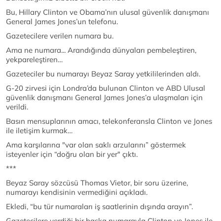
Bu, Hillary Clinton ve Obama’nın ulusal güvenlik danışmanı
General James Jones’un telefonu.
Gazetecilere verilen numara bu.
Ama ne numara... Arandığında dünyaları pembeleştiren,
yekpareleştiren…
Gazeteciler bu numarayı Beyaz Saray yetkililerinden aldı.
G-20 zirvesi için Londra’da bulunan Clinton ve ABD Ulusal
güvenlik danışmanı General James Jones’a ulaşmaları için
verildi.
Basın mensuplarının amacı, telekonferansla Clinton ve Jones
ile iletişim kurmak…
Ama karşılarına "var olan saklı arzularını” göstermek
isteyenler için “doğru olan bir yer" çıktı.
***
Beyaz Saray sözcüsü Thomas Vietor, bir soru üzerine,
numarayı kendisinin vermediğini açıkladı.
Ekledi, “bu tür numaraları iş saatlerinin dışında arayın”.
Gazetecilere verdiği bir başka numarayla Clinton ve Jones ile