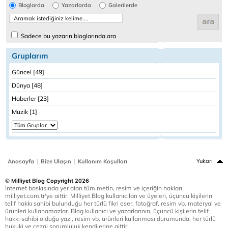
Bloglarda
Yazarlarda
Galerilerde
Sadece bu yazarın bloglarında ara
Gruplarım
Güncel [49]
Dünya [48]
Haberler [23]
Müzik [1]
|
|
Yukarı
Anasayfa
Bize Ulaşın
Kullanım Koşulları
© Milliyet Blog Copyright 2026
İnternet baskısında yer alan tüm metin, resim ve içeriğin hakları
milliyet.com.tr'ye aittir. Milliyet Blog kullanıcıları ve üyeleri, üçüncü kişilerin
telif hakkı sahibi bulunduğu her türlü fikri eser, fotoğraf, resim vb. materyal ve
ürünleri kullanamazlar. Blog kullanıcı ve yazarlarının, üçüncü kişilerin telif
hakkı sahibi olduğu yazı, resim vb. ürünleri kullanması durumunda, her türlü
hukuki ve cezai sorumluluk kendilerine aittir.