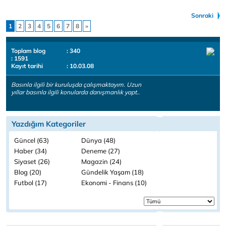
Sonraki
1
2
3
4
5
6
7
8
»
Toplam blog
: 340
: 1591
Kayıt tarihi
: 10.03.08
Basınla ilgili bir kuruluşda çalışmaktayım. Uzun
yıllar basınla ilgili konularda danışmanlık yapt..
Yazdığım Kategoriler
Güncel (63)
Dünya (48)
Haber (34)
Deneme (27)
Siyaset (26)
Magazin (24)
Blog (20)
Gündelik Yaşam (18)
Futbol (17)
Ekonomi - Finans (10)