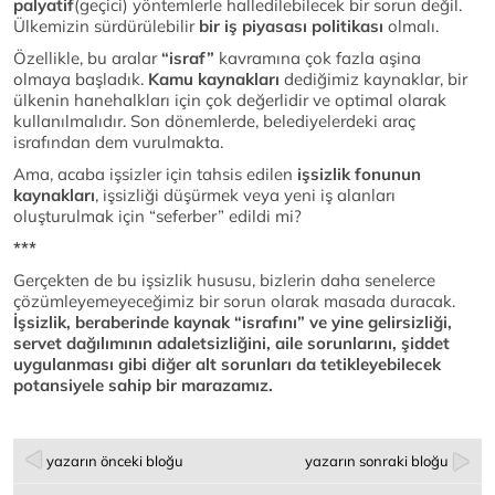
palyatif
(geçici) yöntemlerle halledilebilecek bir sorun değil.
Ülkemizin sürdürülebilir
bir iş piyasası
politikası
olmalı.
Özellikle, bu aralar
“israf”
kavramına çok fazla aşina
olmaya başladık.
Kamu kaynakları
dediğimiz kaynaklar, bir
ülkenin hanehalkları için çok değerlidir ve optimal olarak
kullanılmalıdır. Son dönemlerde, belediyelerdeki araç
israfından dem vurulmakta.
Ama, acaba işsizler için tahsis edilen
işsizlik fonunun
kaynakları
, işsizliği düşürmek veya yeni iş alanları
oluşturulmak için “seferber” edildi mi?
***
Gerçekten de bu işsizlik hususu, bizlerin daha senelerce
çözümleyemeyeceğimiz bir sorun olarak masada duracak.
İşsizlik, beraberinde kaynak “israfını” ve yine gelirsizliği,
servet dağılımının adaletsizliğini, aile sorunlarını, şiddet
uygulanması gibi diğer alt sorunları da tetikleyebilecek
potansiyele sahip bir marazamız.
yazarın önceki bloğu
yazarın sonraki bloğu