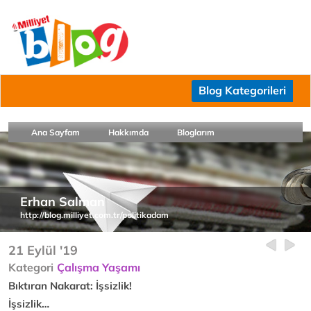
Blog Kategorileri
Ana Sayfam
Hakkımda
Bloglarım
Erhan Salman
http://blog.milliyet.com.tr/politikadam
21 Eylül '19
Kategori
Çalışma Yaşamı
Bıktıran Nakarat: İşsizlik!
İşsizlik…