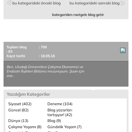
bu kategorideki önceki blog
bu kategorideki sonraki blog
kategoriden rastgele blog getir
Toplam blog
: 706
: 83
Kayıt tarihi
: 18.05.16
Ben, Uludağ Üniversitesi Çalışma Ekonomisi ve
Endüstri İlişkileri Bölümü mezunuyum. Şuan için
öze..
Yazdığım Kategoriler
Siyaset (402)
Deneme (104)
Güncel (82)
Blog yazarları
tartışıyor! (42)
Dünya (13)
Blog (9)
Çalışma Yaşamı (8)
Gündelik Yaşam (7)