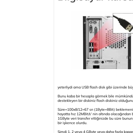
yeterliydi ama USB flash disk gibi üzerinde büyü
Bunu kaba bir hesapla görmek bile mümkündür.
destekleyen bir diskiniz flash diskiniz olduğun
Süre=100x8/12=67 sn (1Byte=8Bit) beklemeniz g
hayatta hız 12MBit/s' nin altında olacağından
1GByte veri transfer ettiğinizde bu süre bunun
bir işkence olurdu.
Şimdi 1, 2 veya 4 GByte veya daha fazla kapasi