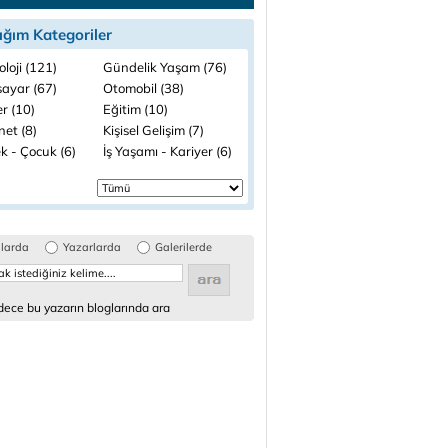
ığım Kategoriler
loji (121)
Gündelik Yaşam (76)
sayar (67)
Otomobil (38)
r (10)
Eğitim (10)
net (8)
Kişisel Gelişim (7)
k - Çocuk (6)
İş Yaşamı - Kariyer (6)
glarda
Yazarlarda
Galerilerde
ece bu yazarın bloglarında ara