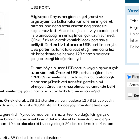
USB PORT:
Yazd
Bilgisayar dünyasının giderek gelişmesi ve
Tekno
bilgisayarın biz kullanıcılar için öneminin giderek
artması ona daha fazla cihazın bağlanmasını
Bilgi
kaçınılmaz kıldı. Ancak bu işin seri veya paralel port
Habe
ile olamayacağının anlaşılması çok uzun sürmedi.
Çünkü fiziksel olarak konulabilecek port sayısı
İnter
belliydi. Derken biz kullanıcılar USB port ile tanıştık.
Bebe
USB portun kullanıcılara vaat ettiği hem daha hızlı
bir haberleşme ve hemde 128 cihazın beraber
çalışabileceği bir ağ ortamıydı.
Durum böyle olunca USB portun yaygınlaşması çok
uzun sürmedi. Önceleri USB portun bağlantı hızı
Blo
12Mbit/s seviyelerine ulaştı. Bu hız bu porta bağlı
cihazların yüksek veri transferi gereksinimi
olmayan türden bir cihaz olması durumunda belki
k veriler taşıyan cihazlar için çok fazla tatmin edici değildi.
Sad
 Örnek olarak USB 1.1 standartını yani sadece 12MBit/s seviyesini
u düşünün. Bu diske 100MByte' lık bir dosyayı transfer etmek için;
erekirdi. Ayrıca burada verilen hızlar teorik olduğu için gerçek
 bu bekleme süresi yaklaşık 2 dakika olacaktır. Aynı durumda eğer
 tam 10 katı olacaktır ki bu da yaklaşık 20 dakika demektir. Yani tam
teli USB flash diske sahip dostlarım: