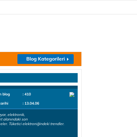
Blog Kategorileri
m blog
: 410
tarihi
: 13.04.06
yar, elektronik,
et alanındaki son
eler. Tüketici elektroniğindeki trendler.
.