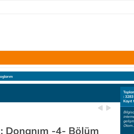
loglarım
Topla
: 3283
Kayıt 
Bilgisa
intern
gelişm
Otom.
u: Donanım -4- Bölüm