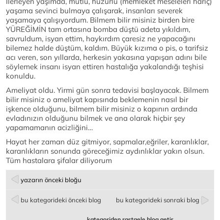
İlerleyen yaşımda, mutlu, huzurlu (memleket meseleleri hariç)
yaşama sevinci bulmaya çalışarak, insanları severek
yaşamaya çalışıyordum. Bilmem bilir misiniz birden bire
YÜREĞİMİN tam ortasına bomba düştü adeta yıkıldım,
savruldum, isyan ettim, haykırdım çaresiz ne yapacağını
bilemez halde düştüm, kaldım. Büyük kızıma o pis, o tarifsiz
acı veren, son yıllarda, herkesin yakasına yapışan adını bile
söylemek insanı isyan ettiren hastalığa yakalandığı teşhisi
konuldu.
Ameliyat oldu. Yirmi gün sonra tedavisi başlayacak. Bilmem
bilir misiniz o ameliyat kapısında beklemenin nasıl bir
işkence olduğunu, bilmem bilir misiniz o kapının ardında
evladınızın olduğunu bilmek ve ana olarak hiçbir şey
yapamamanın acizliğini…
Hayat her zaman düz gitmiyor, sapmalar,eğriler, karanlıklar,
karanlıkların sonunda göreceğimiz aydınlıklar yakın olsun.
Tüm hastalara şifalar diliyorum
yazarın önceki bloğu
bu kategorideki önceki blog
bu kategorideki sonraki blog
kategoriden rastgele blog getir