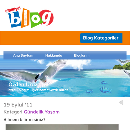
Blog Kategorileri
Ana Sayfam
Hakkımda
Bloglarım
Özden Uraz
http://blog.milliyet.com.tr/ozdenuraz
19 Eylül '11
Kategori
Gündelik Yaşam
Bilmem bilir misiniz?