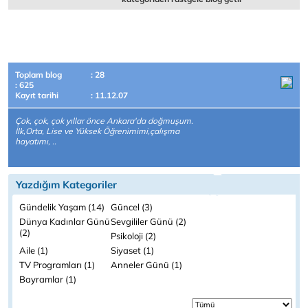
Toplam blog
: 28
: 625
Kayıt tarihi
: 11.12.07
Çok, çok, çok yıllar önce Ankara'da doğmuşum.
İlk,Orta, Lise ve Yüksek Öğrenimimi,çalışma
hayatımı, ..
Yazdığım Kategoriler
Gündelik Yaşam (14)
Güncel (3)
Dünya Kadınlar Günü
Sevgililer Günü (2)
(2)
Psikoloji (2)
Aile (1)
Siyaset (1)
TV Programları (1)
Anneler Günü (1)
Bayramlar (1)