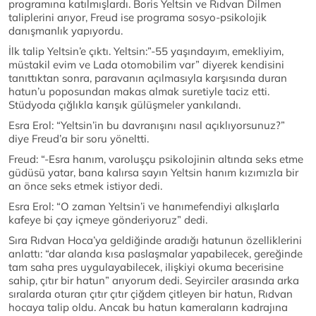
programına katılmışlardı. Boris Yeltsin ve Rıdvan Dilmen
taliplerini arıyor, Freud ise programa sosyo-psikolojik
danışmanlık yapıyordu.
İlk talip Yeltsin’e çıktı. Yeltsin:”-55 yaşındayım, emekliyim,
müstakil evim ve Lada otomobilim var” diyerek kendisini
tanıttıktan sonra, paravanın açılmasıyla karşısında duran
hatun’u poposundan makas almak suretiyle taciz etti.
Stüdyoda çığlıkla karışık gülüşmeler yankılandı.
Esra Erol: “Yeltsin’in bu davranışını nasıl açıklıyorsunuz?”
diye Freud’a bir soru yöneltti.
Freud: “-Esra hanım, varoluşçu psikolojinin altında seks etme
güdüsü yatar, bana kalırsa sayın Yeltsin hanım kızımızla bir
an önce seks etmek istiyor dedi.
Esra Erol: “O zaman Yeltsin’i ve hanımefendiyi alkışlarla
kafeye bi çay içmeye gönderiyoruz” dedi.
Sıra Rıdvan Hoca’ya geldiğinde aradığı hatunun özelliklerini
anlattı: “dar alanda kısa paslaşmalar yapabilecek, gereğinde
tam saha pres uygulayabilecek, ilişkiyi okuma becerisine
sahip, çıtır bir hatun” arıyorum dedi. Seyirciler arasında arka
sıralarda oturan çıtır çıtır çiğdem çitleyen bir hatun, Rıdvan
hocaya talip oldu. Ancak bu hatun kameraların kadrajına