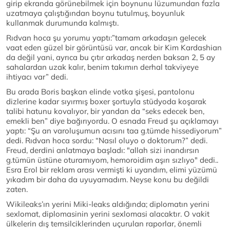
girip ekranda görünebilmek için boynunu lüzumundan fazla
uzatmaya çalıştığından boynu tutulmuş, boyunluk
kullanmak durumunda kalmıştı.
Rıdvan hoca şu yorumu yaptı:”tamam arkadaşın gelecek
vaat eden güzel bir görüntüsü var, ancak bir Kim Kardashian
da değil yani, ayrıca bu çıtır arkadaş nerden baksan 2, 5 ay
sahalardan uzak kalır, benim takımın derhal takviyeye
ihtiyacı var” dedi.
Bu arada Boris başkan elinde votka şişesi, pantolonu
dizlerine kadar sıyırmış boxer şortuyla stüdyoda koşarak
talibi hatunu kovalıyor, bir yandan da “seks edecek ben,
emekli ben” diye bağırıyordu. O esnada Freud şu açıklamayı
yaptı: “Şu an varoluşumun acısını taa g.tümde hissediyorum”
dedi. Rıdvan hoca sordu: “Nasıl oluyo o doktorum?” dedi.
Freud, derdini anlatmaya başladı: "allah sizi inandırsın
g.tümün üstüne oturamıyom, hemoroidim aşırı sızlıyo" dedi..
Esra Erol bir reklam arası vermişti ki uyandım, elimi yüzümü
yıkadım bir daha da uyuyamadım. Neyse konu bu değildi
zaten.
Wikileaks’ın yerini Miki-leaks aldığında; diplomatın yerini
sexlomat, diplomasinin yerini sexlomasi alacaktır. O vakit
ülkelerin dış temsilciklerinden uçurulan raporlar, önemli