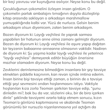
bir keçi yavrusu var kuyruğuna asılıyor. Neyse konu bu değil.
Çocukluğunun çokomelini özleyen insan gördüm. O
çokomelin parlak ambalajını tırnağının dışıyla düzleştirip
kitap arasında saklayan o arkadaşın marshmallow
yumuşaklığında kalbi var. Yüzü de nurluca. Gelsin benim
arkadaşım olsun diyemicem, zaten benim arkadaşım.
Bazen diyorum ki: Layığı veçhilesi ile yaprak sarması
yapabilen bir hatunun anne olma zamanı gelmiştir diyorum.
Bazen de diyorum ki: Layığı veçhilesi ile aşure yapıp dağıtan
bir teyzenin babaanne-anneanne olmasının vaktidir. Nadiren
de diyorum ki: Şu yaşıma kadar layığı veçhilesi ile yeterince
“layığı veçhilesi” demeyerek editör büyüğün önerisine
mazhar olamadım diyorum. Neyse konu bu değil.
Zevklerini derinlemesine bilmediğim insanlara bir şey tavsiye
etmekten şiddetle kaçınırım, kan revan içinde imtina ederim.
İnsan birine bişi tavsiye ettiği zaman, o birinin de o tavsiye
ettiği şeyi sevmesini ondan hoşlanmasını istiyo. Vaktiyle
hoşlanılan kıza zorla Teoman şarkıları tavsiye edip, “şunu
dinledin mi?, bak bu da var, sözlerini oku, bir de bira içerken
dinle” şeklinde tavsiyemi ısrarla takip etmem sonucu, kızın
Teoman’a gönlünü kaptırmasına ve akabinde Teoman
görünümlü bir nursuzla nişanlanmasına yol açtığım da