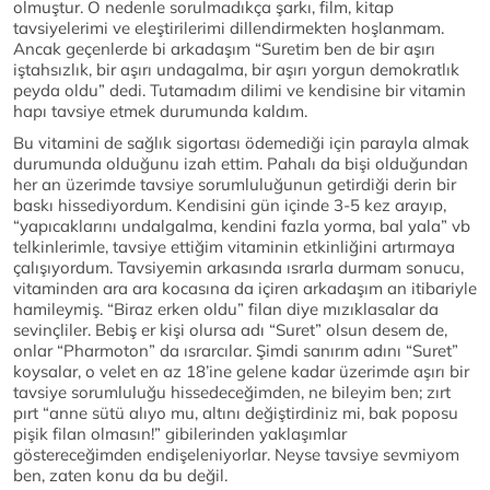
olmuştur. O nedenle sorulmadıkça şarkı, film, kitap
tavsiyelerimi ve eleştirilerimi dillendirmekten hoşlanmam.
Ancak geçenlerde bi arkadaşım “Suretim ben de bir aşırı
iştahsızlık, bir aşırı undagalma, bir aşırı yorgun demokratlık
peyda oldu” dedi. Tutamadım dilimi ve kendisine bir vitamin
hapı tavsiye etmek durumunda kaldım.
Bu vitamini de sağlık sigortası ödemediği için parayla almak
durumunda olduğunu izah ettim. Pahalı da bişi olduğundan
her an üzerimde tavsiye sorumluluğunun getirdiği derin bir
baskı hissediyordum. Kendisini gün içinde 3-5 kez arayıp,
“yapıcaklarını undalgalma, kendini fazla yorma, bal yala” vb
telkinlerimle, tavsiye ettiğim vitaminin etkinliğini artırmaya
çalışıyordum. Tavsiyemin arkasında ısrarla durmam sonucu,
vitaminden ara ara kocasına da içiren arkadaşım an itibariyle
hamileymiş. “Biraz erken oldu” filan diye mızıklasalar da
sevinçliler. Bebiş er kişi olursa adı “Suret” olsun desem de,
onlar “Pharmoton” da ısrarcılar. Şimdi sanırım adını “Suret”
koysalar, o velet en az 18’ine gelene kadar üzerimde aşırı bir
tavsiye sorumluluğu hissedeceğimden, ne bileyim ben; zırt
pırt “anne sütü alıyo mu, altını değiştirdiniz mi, bak poposu
pişik filan olmasın!” gibilerinden yaklaşımlar
göstereceğimden endişeleniyorlar. Neyse tavsiye sevmiyom
ben, zaten konu da bu değil.