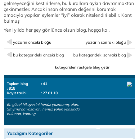
gelmeyeceğini kestirirlerse, bu kurallara aykırı davranmaktan
çekinmezler. Ancak insan olmanın değerini korumak
amacıyla yapılan eylemler “iyi” olarak nitelendirilebilir. Kant
bulmuş
Yeni yılda her şey gönlünce olsun blog, hoşça kal.
yazarın önceki bloğu
yazarın sonraki bloğu
bu kategorideki önceki blog
bu kategorideki sonraki blog
kategoriden rastgele blog getir
Toplam blog
: 41
: 815
Kayıt tarihi
: 27.01.10
En güzel hikayesini henüz yazmamış olan,
Smyrna'da yaşayan, henüz yolun yarısında
bulunan, kamu g..
Yazdığım Kategoriler