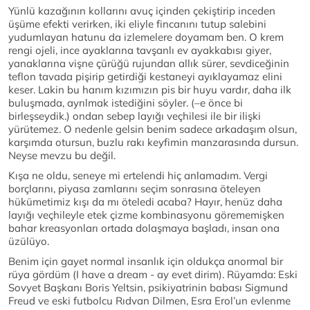
Yünlü kazağının kollarını avuç içinden çekiştirip inceden
üşüme efekti verirken, iki eliyle fincanını tutup salebini
yudumlayan hatunu da izlemelere doyamam ben. O krem
rengi ojeli, ince ayaklarına tavşanlı ev ayakkabısı giyer,
yanaklarına vişne çürüğü rujundan allık sürer, sevdiceğinin
teflon tavada pişirip getirdiği kestaneyi ayıklayamaz elini
keser. Lakin bu hanım kızımızın pis bir huyu vardır, daha ilk
buluşmada, ayrılmak istediğini söyler. (–e önce bi
birleşseydik.) ondan sebep layığı veçhilesi ile bir ilişki
yürütemez. O nedenle gelsin benim sadece arkadaşım olsun,
karşımda otursun, buzlu rakı keyfimin manzarasında dursun.
Neyse mevzu bu değil.
Kışa ne oldu, seneye mi ertelendi hiç anlamadım. Vergi
borçlarını, piyasa zamlarını seçim sonrasına öteleyen
hükümetimiz kışı da mı öteledi acaba? Hayır, henüz daha
layığı veçhileyle etek çizme kombinasyonu görememişken
bahar kreasyonları ortada dolaşmaya başladı, insan ona
üzülüyo.
Benim için gayet normal insanlık için oldukça anormal bir
rüya gördüm (I have a dream - ay evet dirim). Rüyamda: Eski
Sovyet Başkanı Boris Yeltsin, psikiyatrinin babası Sigmund
Freud ve eski futbolcu Rıdvan Dilmen, Esra Erol’un evlenme