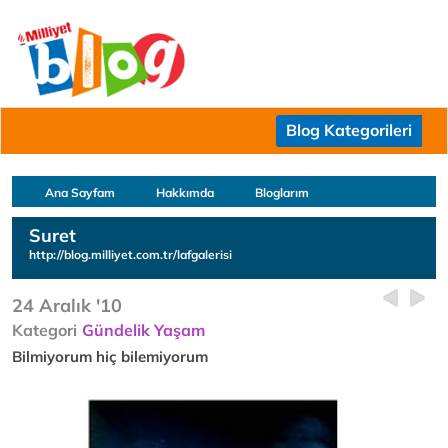
Blog Kategorileri
Ana Sayfam
Hakkımda
Bloglarım
Suret
http://blog.milliyet.com.tr/lafgalerisi
24 Aralık '10
Kategori
Gündelik Yaşam
Bilmiyorum hiç bilemiyorum