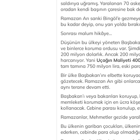
saldırıya uğramış. Yaralanan 70 askerd
oradan kendi başının çaresine bak de
Ramazan Arı sanki Bingöl’e gezmeye 
bu kadar deyip, onu yarı yolda bırakı
Sonrası malum hikâye…
Düşünün bu ülkeyi yöneten Başbakan’
ve binlerce koruma ordusu var. Şimdi
200 milyon dolarlık. Ancak 200 milyon
harcanıyor. Yani
Uçağın Maliyeti 400
tam tamına 750 milyon lira, eski para 
Bir ülke Başbakan’ını elbette koruyac
gözetecek. Ramazan Arı gibi onlarca h
aynı terane devam etti.
Başbakan’ı veya bakanları koruyup, 
memleketi korumak için en ücra köş
kollanacak. Cebine parası konulup, 
Ramazanlar, Mehmetler gezide yara
Bu ülkenin gariban çocukları, ülkenin
ederken, cebinde para olup olmadığ