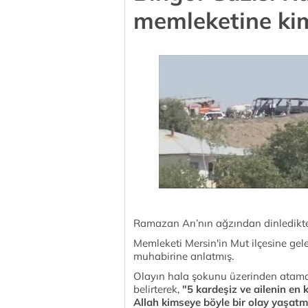
memleketine ki
Ramazan Arı’nın ağzından dinledikt
Memleketi Mersin'in Mut ilçesine gel
muhabirine anlatmış.
Olayın hala şokunu üzerinden atamay
belirterek,
"5 kardeşiz ve ailenin e
Allah kimseye böyle bir olay yaşat