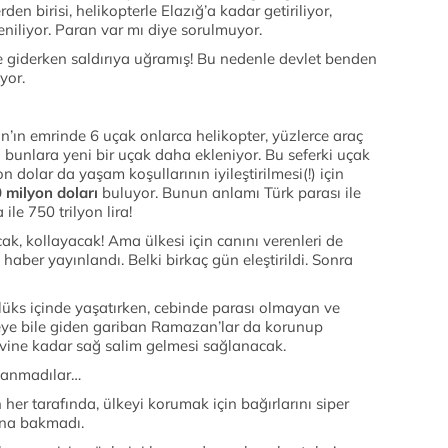
en birisi, helikopterle Elazığ’a kadar getiriliyor,
niliyor. Paran var mı diye sorulmuyor.
giderken saldırıya uğramış! Bu nedenle devlet benden
yor.
ın emrinde 6 uçak onlarca helikopter, yüzlerce araç
 bunlara yeni bir uçak daha ekleniyor. Bu seferki uçak
 dolar da yaşam koşullarının iyileştirilmesi(!) için
 milyon doları
buluyor. Bunun anlamı Türk parası ile
ile 750 trilyon lira!
ak, kollayacak! Ama ülkesi için canını verenleri de
aber yayınlandı. Belki birkaç gün eleştirildi. Sonra
lüks içinde yaşatırken, cebinde parası olmayan ve
eye bile giden gariban Ramazan’lar da korunup
evine kadar sağ salim gelmesi sağlanacak.
lanmadılar…
 her tarafında, ülkeyi korumak için bağırlarını siper
ına bakmadı.