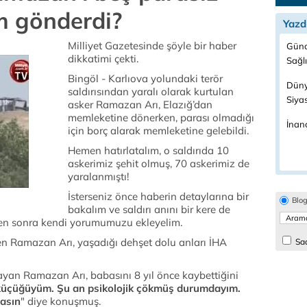
m gönderdi?
Yazd
Milliyet Gazetesinde şöyle bir haber
Günc
dikkatimi çekti.
Sağl
Bingöl - Karlıova yolundaki terör
Düny
saldırısından yaralı olarak kurtulan
Siya
asker Ramazan Arı, Elazığ’dan
memleketine dönerken, parası olmadığı
İnanç
için borç alarak memleketine gelebildi.
Hemen hatırlatalım, o saldırıda 10
askerimiz şehit olmuş, 70 askerimiz de
yaralanmıştı!
İsterseniz önce haberin detaylarına bir
Blo
bakalım ve saldırı anını bir kere de
en sonra kendi yorumumuzu ekleyelim.
en Ramazan Arı, yaşadığı dehşet dolu anları İHA
Sad
an Ramazan Arı, babasını 8 yıl önce kaybettiğini
n küçüğüyüm. Şu an psikolojik çökmüş durumdayım.
masın
" diye konuşmuş.