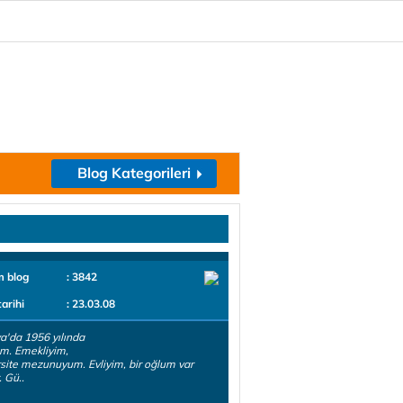
Blog Kategorileri
m blog
: 3842
tarihi
: 23.03.08
a'da 1956 yılında
m. Emekliyim,
site mezunuyum. Evliyim, bir oğlum var
 Gü..