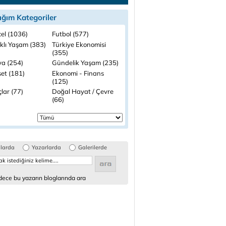
ığım Kategoriler
el (1036)
Futbol (577)
ıklı Yaşam (383)
Türkiye Ekonomisi
(355)
a (254)
Gündelik Yaşam (235)
set (181)
Ekonomi - Finans
(125)
lar (77)
Doğal Hayat / Çevre
(66)
glarda
Yazarlarda
Galerilerde
ece bu yazarın bloglarında ara