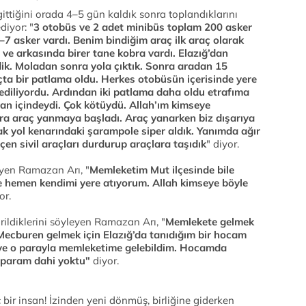
 gittiğini orada 4–5 gün kaldık sonra toplandıklarını
iyor: "
3 otobüs ve 2 adet minibüs toplam 200 asker
 6–7 asker vardı. Benim bindiğim araç ilk araç olarak
ve arkasında birer tane kobra vardı. Elazığ’dan
ik. Moladan sonra yola çıktık. Sonra aradan 15
ta bir patlama oldu. Herkes otobüsün içerisinde yere
ş ediliyordu. Ardından iki patlama daha oldu etrafıma
an içindeydi. Çok kötüydü. Allah’ım kimseye
nra araç yanmaya başladı. Araç yanarken biz dışarıya
ak yol kenarındaki şarampole siper aldık. Yanımda ağır
çen sivil araçları durdurup araçlara taşıdık
" diyor.
eyen Ramazan Arı, "
Memleketim Mut ilçesi
nde bile
se hemen kendimi yere atıyorum. Allah kimseye böyle
or.
rildiklerini söyleyen Ramazan Arı, "
Memlekete gelmek
Mecburen gelmek için Elazığ’da tanıdığım bir hocam
 ve o parayla memleketime gelebildim. Hocamda
t param dahi yoktu"
diyor.
bir insan! İzinden yeni dönmüş, birliğine giderken