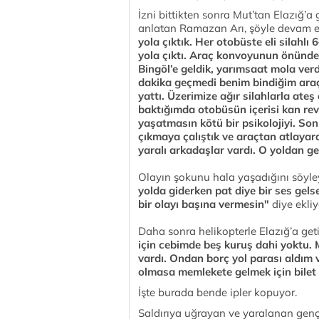
İzni bittikten sonra Mut’tan Elazığ’a
anlatan Ramazan Arı, şöyle devam ed
yola çıktık. Her otobüste eli silahlı
yola çıktı. Araç konvoyunun önünde 
Bingöl’e geldik, yarım
saat mola verd
dakika geçmedi benim bindiğim araç
yattı. Üzerimize ağır silahlarla ate
baktığımda otobüsün içerisi kan rev
yaşatmasın kötü bir psikolojiyi. So
çıkmaya çalıştık ve araçtan atlayar
yaralı arkadaşlar vardı. O yoldan ge
Olayın şokunu hala yaşadığını söyl
yolda giderken pat diye bir ses gel
bir olayı başına vermesin"
diye ekliy
Daha sonra helikopterle Elazığ’a geti
için cebimde beş kuruş dahi yoktu. 
vardı. Ondan borç yol parası aldım
olmasa memlekete gelm
ek için bile
İşte burada bende ipler kopuyor.
Saldırıya uğrayan ve yaralanan genç 