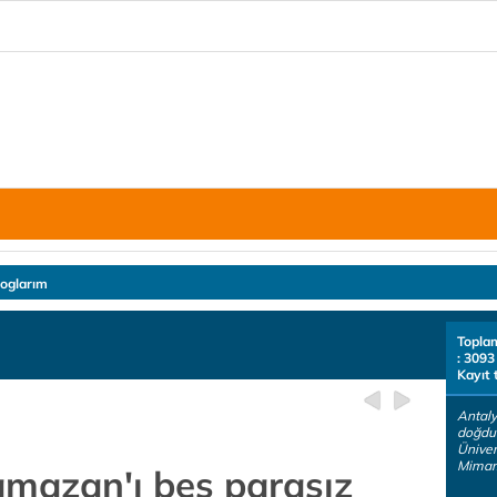
loglarım
Topla
: 3093
Kayıt 
Antaly
doğdu
Üniver
Mimar.
amazan'ı beş parasız