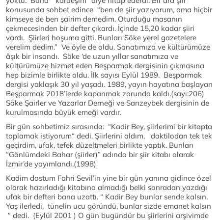
yoktu. Bana “ kardeşim” diye hitap ederdi. Bir ara şiir
konusunda sohbet edince “ben de şiir yazıyorum, ama hiçbir
kimseye de ben şairim demedim. Oturduğu masanın
çekmecesinden bir defter çıkardı. İçinde 15,20 kadar şiiri
vardı. Şiirleri hoşuma gitti. Bunları Söke yerel gazetelere
verelim dedim.” Ve öyle de oldu. Sanatımıza ve kültürümüze
âşık bir insandı. Söke ‘de uzun yıllar sanatımıza ve
kültürümüze hizmet eden Beşparmak dergisinin çıkmasına
hep bizimle birlikte oldu. İlk sayısı Eylül 1989. Beşparmak
dergisi yaklaşık 30 yıl yaşadı. 1989, yayın hayatına başlayan
Beşparmak 2018’lerde kapanmak zorunda kaldı.(sayı:206)
Söke Şairler ve Yazarlar Derneği ve Sarızeybek dergisinin de
kurulmasında büyük emeği vardır.
Bir gün sohbetimiz sırasında: “Kadir Bey, şiirlerimi bir kitapta
toplamak istiyorum“ dedi. Şiirlerini aldım, daktilodan tek tek
geçirdim, ufak, tefek düzeltmeleri birlikte yaptık. Bunları
“Gönlümdeki Bahar (şiirler)” adında bir şiir kitabı olarak
İzmir’de yayımlandı.(1998)
Kadim dostum Fahri Sevil’in yine bir gün yanına gidince özel
olarak hazırladığı kitabına almadığı belki sonradan yazdığı
ufak bir defteri bana uzattı. “ Kadir Bey bunlar sende kalsın.
Yaş ilerledi, tünelin ucu göründü, bunlar sizde emanet kalsın
“ dedi. (Eylül 2001 ) O gün bugündür bu şiirlerini arşivimde