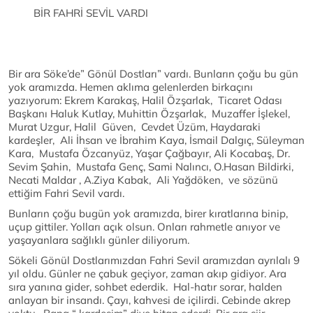
BİR FAHRİ SEVİL VARDI
Bir ara Söke’de” Gönül Dostları” vardı. Bunların çoğu bu gün
yok aramızda. Hemen aklıma gelenlerden birkaçını
yazıyorum: Ekrem Karakaş, Halil Özşarlak, Ticaret Odası
Başkanı Haluk Kutlay, Muhittin Özşarlak, Muzaffer İşlekel,
Murat Uzgur, Halil Güven, Cevdet Üzüm, Haydaraki
kardeşler, Ali İhsan ve İbrahim Kaya, İsmail Dalgıç, Süleyman
Kara, Mustafa Özcanyüz, Yaşar Çağbayır, Ali Kocabaş, Dr.
Sevim Şahin, Mustafa Genç, Sami Nalıncı, O.Hasan Bildirki,
Necati Maldar , A.Ziya Kabak, Ali Yağdöken, ve sözünü
ettiğim Fahri Sevil vardı.
Bunların çoğu bugün yok aramızda, birer kıratlarına binip,
uçup gittiler. Yolları açık olsun. Onları rahmetle anıyor ve
yaşayanlara sağlıklı günler diliyorum.
Sökeli Gönül Dostlarımızdan Fahri Sevil aramızdan ayrılalı 9
yıl oldu. Günler ne çabuk geçiyor, zaman akıp gidiyor. Ara
sıra yanına gider, sohbet ederdik. Hal-hatır sorar, halden
anlayan bir insandı. Çayı, kahvesi de içilirdi. Cebinde akrep