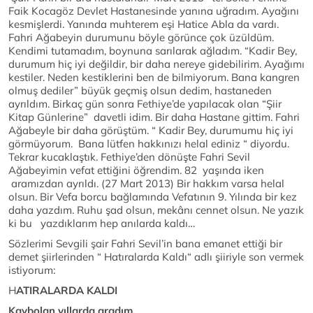
Faik Kocagöz Devlet Hastanesinde yanına uğradım. Ayağını
kesmişlerdi. Yanında muhterem eşi Hatice Abla da vardı.
Fahri Ağabeyin durumunu böyle görünce çok üzüldüm.
Kendimi tutamadım, boynuna sarılarak ağladım. “Kadir Bey,
durumum hiç iyi değildir, bir daha nereye gidebilirim. Ayağımı
kestiler. Neden kestiklerini ben de bilmiyorum. Bana kangren
olmuş dediler” büyük geçmiş olsun dedim, hastaneden
ayrıldım. Birkaç gün sonra Fethiye’de yapılacak olan “Şiir
Kitap Günlerine” davetli idim. Bir daha Hastane gittim. Fahri
Ağabeyle bir daha görüştüm. “ Kadir Bey, durumumu hiç iyi
görmüyorum. Bana lütfen hakkınızı helal ediniz “ diyordu.
Tekrar kucaklaştık. Fethiye’den dönüşte Fahri Sevil
Ağabeyimin vefat ettiğini öğrendim. 82 yaşında iken
aramızdan ayrıldı. (27 Mart 2013) Bir hakkım varsa helal
olsun. Bir Vefa borcu bağlamında Vefatının 9. Yılında bir kez
daha yazdım. Ruhu şad olsun, mekânı cennet olsun. Ne yazık
ki bu yazdıklarım hep anılarda kaldı…
Sözlerimi Sevgili şair Fahri Sevil’in bana emanet ettiği bir
demet şiirlerinden “ Hatıralarda Kaldı“ adlı şiiriyle son vermek
istiyorum:
H
ATIRALARDA KALDI
Kaybolan yıllarda aradım