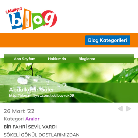
Blog Kategorileri
Ana Sayfam
Hakkımda
Bloglarım
Abdülkadir Güler
http://blog.milliyet.com.tr/albayrak09
26 Mart '22
Kategori
Anılar
BİR FAHRİ SEVİL VARDI
SÖKELİ GÖNÜL DOSTLARIMIZDAN