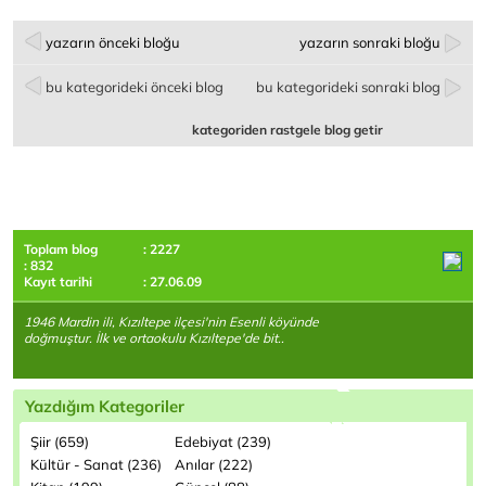
yazarın önceki bloğu
yazarın sonraki bloğu
bu kategorideki önceki blog
bu kategorideki sonraki blog
kategoriden rastgele blog getir
Toplam blog
: 2227
: 832
Kayıt tarihi
: 27.06.09
1946 Mardin ili, Kızıltepe ilçesi'nin Esenli köyünde
doğmuştur. İlk ve ortaokulu Kızıltepe'de bit..
Yazdığım Kategoriler
Şiir (659)
Edebiyat (239)
Kültür - Sanat (236)
Anılar (222)