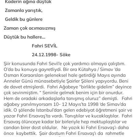
Kaderin ağına düştük
Zamanla yarıştık,
Geldik bu günlere
Zaman çok acımasızmış
Düştük bu hallere…
Fahri SEVİL
24.12.1998- Söke
Şiir konusunda Fahri Sevil’e çok yardımcı olmaya çalıştım.
O’da bu konuya gayretliydi. Bir ara Kütahya / Simav ‘da
Osman Karaarslan geleneksel hale getirdiği Mayıs ayında
Anneler Günü münasebetiyle Şairler Şöleni yapıyordu. Beni
de davet etmişlerdi. Fahri Ağabeye “birlikte gidelim” deyince
çok sevinmiştim. “ Seninle gelmek benim için bir onurdur.
Hem de oradaki arkadaşlarla tanışmış oluruz” demişti. Fahri
ağabey yanılmıyorsam 10- 12 Mayıs’ta 1998 ‘de Simav’da
idik. O şölende İstanbul’dan gelen edebiyat öğretmeni şair ve
yazar Fahri Ersavaş’ta vardı. Tanıştılar ve kucaklaştılar. Fahri
Ersavaş ölünceye kadar bir birleriyle hep mektuplaştılar ve
candan birer dost oldular. Ne yazık ki Fahri Ersavaş’ı daha
önce kaybettik. Şair dostum Fahri Ersavaş'ı da rahmetle