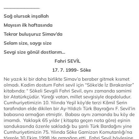
………………………….
.
Sağ olursak inşallah
Mayısın ilk haftasında
Tekrar buluşuruz Simav’da
Selam size, saygı size
Sevgi size gönül dostlarım…
Fahri SEVİL
17. 7. 1999- Söke
Ne yazık ki bir daha birlikte Simav’a beraber gitmek kısmet
olmadı. Kadim dostum Fahri sevil için “Söke’de İz Bırakanlar”
kitabında: “ Sökeli Sevgili Fahri Sevil, aynı zamanda samimi
bir Atatürkçüdür. Yüreği vatan, millet sevgisiyle dopdoludur.
Cumhuriyetimizin 10. Yılında Yeşil köy’de terzi Kâmil Serin
tarafından elde dikilen bir Ay-Yıldızlı Türk Bayrağını F. Sevil’in
babasına armağan etmiştir. Babası aynı zamanda bu köy de
imamdı. Yaklaşık 65 yıldır ( kitapta geçen nota göre) eşinin
sandukasında özenle sakladığı bu şanlı Türk Bardağını yine
Cumhuriyetimizin 75. Yılında Söke Garnizon Komutanlığı’na
törenle 30 Ekim 1998 ‘de armağan etti. Fahri Sevil böylesine