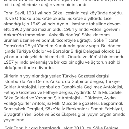
milli değerlerimize değer veren bir insandı.
Fahri Sevil, 1931 yılında Söke ilçesinin Yeşilköy’ünde doğdu.
İlk ve Ortaokulu Söke’de okudu. Söke’de o yıllarda Lise
olmadığı için 1949 yılında Aydın Lisesinde tahsiline devam
etti. 1962 yılında mezun oldu. 1954 yılında vatani görevini
Ankara’da tamamladı. Askerlik dönüşü Söke ‘de tarım
ürünleri üzerine ve pamuk ticaretiyle uğraştı. Söke Ticaret
Odası’nda 25 yıl Yönetim Kurulunda görev yaptı. Bu dönem
içinde Türkiye Odalar ve Borsalar Birliği Delegesi olarak 12
yıl onurlu bir şekilde hizmet etti. Onurlu ve dürüst bir insandı.
1957 yılında evlenmiş ve bir kızı bir oğlu ve üç torun sahibi
olduğunu ifade ediyordu.
Şiirlerinin yayınlandığı yerler: Türkiye Gazetesi dergisi,
İstanbul’da Yeni Defne, Ankara’da Gülpınar dergisi, Türkiye
Şairler Antolojisi, İstanbul’da Çanakkale Geçilmez Antolojisi,
Fethiye Gazetesi ve Fethiye dergisi, Aydın’da Milli Mücadele,
Söke Şairleri ve Yazarları Şiir Antolojisi- Güldeste, Aydın
Valiliği Şairler Antolojisi Milli Mücadele gazetesi, Beşparmak
Sarızeybek Dergileri, Söke’de İz Bırakanlar ( Sanat, Edebiyat,
Biyografi) Yeni Söke ve Söke Ekspres gibi yayın organlarında
yayımlandı.
Şair Fahri bir ara hastalandı. Mart 2013 ‘te. Söke Fehime