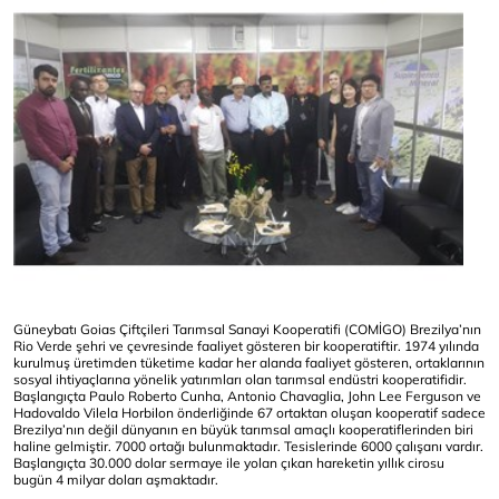
Güneybatı Goias Çiftçileri Tarımsal Sanayi Kooperatifi (COMİGO) Brezilya’nın
Rio Verde şehri ve çevresinde faaliyet gösteren bir kooperatiftir. 1974 yılında
kurulmuş üretimden tüketime kadar her alanda faaliyet gösteren, ortaklarının
sosyal ihtiyaçlarına yönelik yatırımları olan tarımsal endüstri kooperatifidir.
Başlangıçta Paulo Roberto Cunha, Antonio Chavaglia, John Lee Ferguson ve
Hadovaldo Vilela Horbilon önderliğinde 67 ortaktan oluşan kooperatif sadece
Brezilya’nın değil dünyanın en büyük tarımsal amaçlı kooperatiflerinden biri
haline gelmiştir. 7000 ortağı bulunmaktadır. Tesislerinde 6000 çalışanı vardır.
Başlangıçta 30.000 dolar sermaye ile yolan çıkan hareketin yıllık cirosu
bugün 4 milyar doları aşmaktadır.