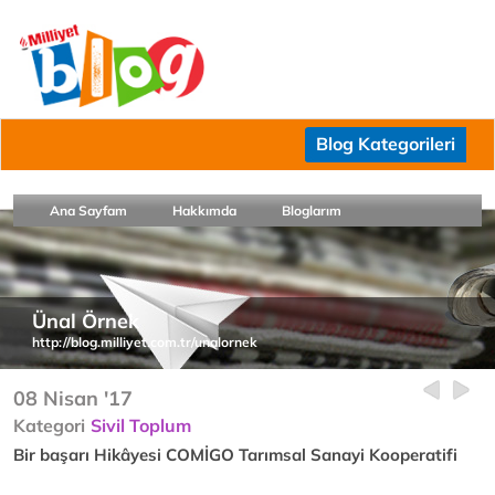
Blog Kategorileri
Ana Sayfam
Hakkımda
Bloglarım
Ünal Örnek
http://blog.milliyet.com.tr/unalornek
08 Nisan '17
Kategori
Sivil Toplum
Bir başarı Hikâyesi COMİGO Tarımsal Sanayi Kooperatifi