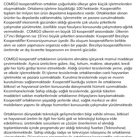
COMİGO kooperatifinin ortakları çoğunlukla ülkeye göre küçük işletmelerden
oluşmaktadır. Ortalama işletme büyüklüğü 100 hektardır. Kooperatifin
toplam bir milyon ton ürün depolama kapasitesi vardır. Ortaklardan alınan
ürünler bu depolarda saklanmakta, işlenmekte ve pazara sunulmaktadır.
Kooperatif ekonomik gücünden aldığı güvenle çok uluslu şirketlerle
çalışmalar yürütmekte, özellikle soya fasulyesi konusunda çalışmalara ağırlık
vermektedir. COMIGO ülkenin en büyük 10 kooperatif arasındadır. Ülkenin
17’inci Bölgenin ise 15’inci büyük şirketleri arasındadır. Kooperatif Brezilya
Kooperatifler Konsorsiyumunun üyedir. Bu oluşum kooperatiflerin birlikte
alım ve satım yapmasını organize eden bir yapıdır. Brezilya kooperatiflerinin
üretimde ve dış ticarette başarısının en önemli gücüdür.
COMİGO kooperatif ortaklarının ürünlerini almakta işleyerek mamul maddeye
çevirmektedir. Ayrıca üreticilere gübre, ilaç, tohum, makine, akaryakıt, kredi
gibi her türlü girdiyi temin etmektedir. Aldığı ürünleri tesislerinde yeme, yağa
ve alkole işlemektedir. Et işleme tesislerinde ortaklarından canlı hayvanları
işletmekte ve pazara sunmaktadır. Kurutma tesislerinde soya ve mısırın
kurutulması sağlanmaktadır. Kooperatif kurduğu sistem ile ortaklarına
bitkisel ve hayvansal üretim konusunda danışmanlık hizmeti sunmaktadır.
Kesimhanelerinde Sahip olduğu sağlık tesislerinde, günlük tüketim
maddeleri satılan marketlerinde ortaklarının ihtiyaçlarını karşılamaktadır.
Kooperatif ortaklarının yaşadığı yerlerde okul, sağlık merkezi ve dini
mekânların yapımı ile altyapı hizmetleri konusunda çalışmalar yürütmektedir.
Ortaklarının dünyadaki teknolojik gelişmelerden bilgi sahibi olması, bitkisel
ve hayvansal üretim ile ilgili her türlü gidi ve teknolojiyi kolayca elde
edebilmesi, üretimdeki sorunların ve çözüm önerilerinin el alındığı
toplantılarında içinde programda yer aldığı teknoloji fuarları (Teknoshow)
düzenlemektedir. Sahip olduğu radyo ve televizyon istasyonu ile ortaklarına
ulaşmaktadır. Düzenlenen programlar ile ortaklarına kooperatifin çalışmaları,