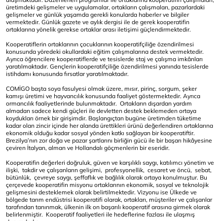
üretimdeki gelişmeler ve uygulamalar, ortakların çalışmaları, pazarlardaki
gelişmeler ve günlük yaşamda gerekli konularda haberler ve bilgiler
vermektedir. Günlük gazete ve aylık dergisi ile de gerek kooperatifin
ortaklarına yönelik gerekse ortaklar arası iletişimi güçlendirmektedir.
Kooperatiflerin ortaklarının çocuklarının kooperatifçiliğe özendirilmesi
konusunda yöredeki okullardaki eğitim çalışmalarına destek vermektedir.
Ayrıca öğrencilere kooperatiflerde ve tesislerde staj ve çalışma imkânları
yaratılmaktadır. Gençlerin kooperatifçiliğe özendirilmesi yanında tesislerde
istihdamı konusunda fırsatlar yaratılmaktadır.
COMİGO başta soya fasulyesi olmak üzere, mısır, pirinç, sorgum, şeker
kamışı üretimi ve hayvancılık konusunda faaliyet göstermektedir. Ayrıca
ormancılık faaliyetlerinde bulunmaktadır. Ortakların dışardan yardım
almadan sadece kendi güçleri ile devletten destek beklemeden ortaya
koydukları örnek bir girişimdir. Başlangıçtan bugüne üretimden tüketime
kadar olan zincir içinde her alanda ürettikleri ürünü değerlendiren ortaklarına
ekonomik olduğu kadar sosyal yönden katkı sağlayan bir kooperatiftir.
Brezilya’nın zor doğa ve pazar şartlarını birliğin gücü ile bir başarı hikâyesine
çeviren İtalyan, alman ve Hollandalı göçmenlerin bir eseridir.
Kooperatifin değerleri doğruluk, güven ve karşılıklı saygı, katılımcı yönetim ve
ilişki, takdir ve çalışanların gelişimi, profesyonellik, cesaret ve öncü, sebat,
bütünlük, çevreye saygı, şeffaflık ve bağlılık olarak ortaya konulmuştur. Bu
çerçevede kooperatifin misyonu ortaklarının ekonomik, sosyal ve teknolojik
gelişmesini desteklemek olarak belirtilmektedir. Vizyonu ise Ülkede ve
bölgede tarım endüstrisi kooperatifi olarak, ortakları, müşteriler ve çalışanlar
tarafından tanınmak, ülkenin ilk on başarılı kooperatif arasına girmek olarak
belirlenmiştir. Kooperatif faaliyetleri ile hedeflerine fazlası ile ulaşmış