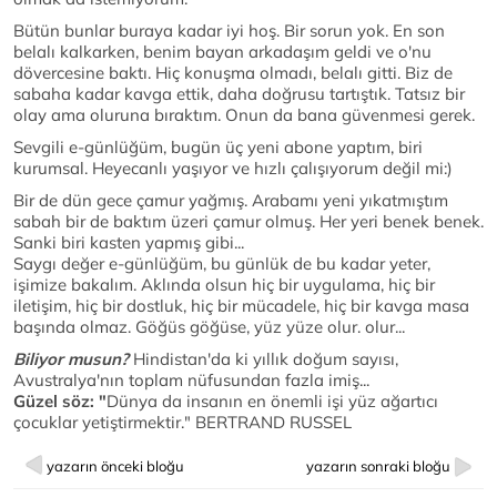
Bütün bunlar buraya kadar iyi hoş. Bir sorun yok. En son
belalı kalkarken, benim bayan arkadaşım geldi ve o'nu
dövercesine baktı. Hiç konuşma olmadı, belalı gitti. Biz de
sabaha kadar kavga ettik, daha doğrusu tartıştık. Tatsız bir
olay ama oluruna bıraktım. Onun da bana güvenmesi gerek.
Sevgili e-günlüğüm, bugün üç yeni abone yaptım, biri
kurumsal. Heyecanlı yaşıyor ve hızlı çalışıyorum değil mi:)
Bir de dün gece çamur yağmış. Arabamı yeni yıkatmıştım
sabah bir de baktım üzeri çamur olmuş. Her yeri benek benek.
Sanki biri kasten yapmış gibi...
Saygı değer e-günlüğüm, bu günlük de bu kadar yeter,
işimize bakalım. Aklında olsun hiç bir uygulama, hiç bir
iletişim, hiç bir dostluk, hiç bir mücadele, hiç bir kavga masa
başında olmaz. Göğüs göğüse, yüz yüze olur. olur...
Biliyor musun?
Hindistan'da ki yıllık doğum sayısı,
Avustralya'nın toplam nüfusundan fazla imiş...
Güzel söz: "
Dünya da insanın en önemli işi yüz ağartıcı
çocuklar yetiştirmektir." BERTRAND RUSSEL
yazarın önceki bloğu
yazarın sonraki bloğu