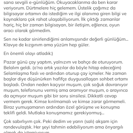
sana sevgili e-günlüğüm. Okuyacaklarıma da ben karar
veriyorum. Dürtmelere hiç gelemem. Üstelik çağımız da
bilgisayar ortamın da istediğim ve ilgi alanıma giren bilgi ve
kaynaklara çok rahat ulaşabiliyorum. İlk çıktığı zamanlar
hariç, hiç bir zaman bilgisayarı, bir iletişim, eğlence, oyun
aracı olarak görmedim.
Sen ne kadar sinirlendiğimi anlamışsındır değerli günlüğüm...
Klavye de kızgınım ama yüzüm hep güler.
En önemli olayı atladık:)
Pazar günü çay yaptım, yalnızım ve bahçe de oturuyorum.
Belalım geldi. (o'na artık yazılar da böyle hitap edeceğim)
Selamlaşma faslı ve ardından oturup çay içmeler. Ne zaman
başlar diye düşünürken hafifçe duygusallaşan sohbet ortamı
başladı. Ondan neden kaçıyor muşum, çok soğuk davranıyor
muşum, telefonunu vermiş ama aramıyor muşum, o arayınca
da açmıyor muşum gibi bir soru sinsilesi. Dikkatli cevap
vermem gerek. Kimse kırılmamalı ve kimse zarar görmemeli.
Biraz yumuşamanın ardından özel görüşme ve konuşma
teklifi geldi. Mutlaka konuşmamız gerekiyormuş...
Çok sabırlıyım çok. Peki dedim ve yarın (salı) akşam için
randevulaştık. Her şeyi tahmin edebiliyorum ama önyargılı
olmak da istemiyorum.