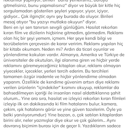
gitmelisiniz, bunu yapmalısınız" diyor ve büyük bir kitle hiç
sorgulamadan gösterilen şeyleri yapıyor, yiyor, içiyor,
gidiyor... Çok ilginçtir; aynı şey burada da oluyor. Birileri
mesaj atıyor "bu yazıyı mutlaka okuyun" diyor.
Beni en iyi sen tanırsın sevgili günlüğüm. Hasılat rekorları
kıran film ve dizilerin hiçbirine gitmedim, görmedim. Reklamı
olan hiç bir şeyi yemem, içmem. Her şeye kendi bilgi ve
tecrübelerim çerçevesin de karar veririm. Reklamı yapılan hiç
bir kitabı okumam. Neden mi? Ardın da ticari oyunlar ve
yönlendirme kokuları vardır. Almanya, Amerika ve Türkiye de
üniversiteler de okutulan, ilgi alanıma giren ve hiçbir yerde
reklamını göremeyeceğimiz kitapları okur, reklamı olmayan
yiyecekler, içecekler, yerleri tercih ederim. Bu tercihleri
tamamen özgür irademle ve hiçbir yönlendirme olmadan
yaparım. Özellikle de kendime güvenim artsın diye reklamı
verilen ürünlerin "içindekiler" kısmını okuyup, reklamlar da
bahsedilmeyen içeriği ile insanları nasıl aldattıklarına şahit
olurum... Yine ara sıra, hasılat ve izleyici rekorları kıran filmleri
izleyip ilk on dakikasında ki film hatalarını bulur, kamera,
çekim, ışık hatalarını görür ve yine güven tazelerim. Öyle ya
belki yanılıyorumdur:) Yine bazan, o, çok satılan kitaplardan
birini alır, neler yazmışlar diye okur ve çok gülerim... Aynı
davranış biçimim burası için de geçer li. Yazdıklarım sadece