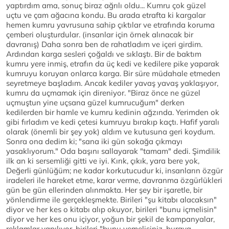
yaptırdım ama, sonuç biraz ağrılı oldu... Kumru çok güzel
uçtu ve çam ağacına kondu. Bu arada etrafta ki kargalar
hemen kumru yavrusuna sahip çıktılar ve etrafında koruma
çemberi oluşturdular. (insanlar için örnek alınacak bir
davranış) Daha sonra ben de rahatladım ve içeri girdim.
Ardından karga sesleri çoğaldı ve sıklaştı. Bir de baktım
kumru yere inmiş, etrafın da üç kedi ve kedilere pike yaparak
kumruyu koruyan onlarca karga. Bir süre müdahale etmeden
seyretmeye başladım. Ancak kediler yavaş yavaş yaklaşıyor,
kumru da uçmamak için direniyor. "Biraz önce ne güzel
uçmuştun yine uçsana güzel kumrucuğum" derken
kedilerden bir hamle ve kumru kedinin ağzında. Yerimden ok
gibi fırladım ve kedi çetesi kumruyu bırakıp kaçtı. Hafif yaralı
olarak (önemli bir şey yok) aldım ve kutusuna geri koydum.
Sonra ona dedim ki; "sana iki gün sokağa çıkmayı
yasaklıyorum." Oda başını sallayarak "tamam" dedi. Şimdilik
ilk an ki sersemliği gitti ve iyi. Kırık, çıkık, yara bere yok,
Değerli günlüğüm; ne kadar korkutucudur ki, insanların özgür
iradeleri ile hareket etme, karar verme, davranma özgürlükleri
gün be gün ellerinden alınmakta. Her şey bir işaretle, bir
yönlendirme ile gerçekleşmekte. Birileri "şu kitabı alacaksın"
diyor ve her kes o kitabı alıp okuyor, birileri "bunu içmelisin"
diyor ve her kes onu içiyor, yoğun bir şekil de kampanyalar,
reklamlar yapılıyor, birileri "bunu yemelisiniz, buraya