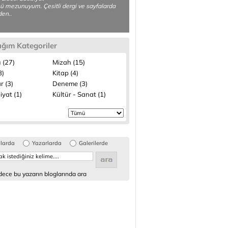
 mezunuyum. Çesitli dergi ve sayfalarda
den..
ığım Kategoriler
 (27)
Mizah (15)
8)
Kitap (4)
r (3)
Deneme (3)
iyat (1)
Kültür - Sanat (1)
glarda
Yazarlarda
Galerilerde
ece bu yazarın bloglarında ara