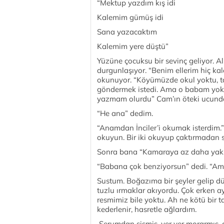
“Mektup yazdım kış idi
Kalemim gümüş idi
Sana yazacaktım
Kalemim yere düştü”
Yüzüne çocuksu bir sevinç geliyor. Al
durgunlaşıyor. “Benim ellerim hiç kal
okunuyor. “Köyümüzde okul yoktu, tar
göndermek istedi. Ama o babam yok m
yazmam olurdu” Cam’ın öteki ucunda
“He ana” dedim.
“Anamdan İnciler’i okumak isterdim.”
okuyun. Bir iki okuyup çaktırmadan 
Sonra bana “Kamaraya az daha yakla
“Babana çok benziyorsun” dedi. “Ama b
Sustum. Boğazıma bir şeyler gelip d
tuzlu ırmaklar akıyordu. Çok erken ay
resmimiz bile yoktu. Ah ne kötü bir ta
kederlenir, hasretle ağlardım.
Serumdan şişmiş, yer yer morarmış, g