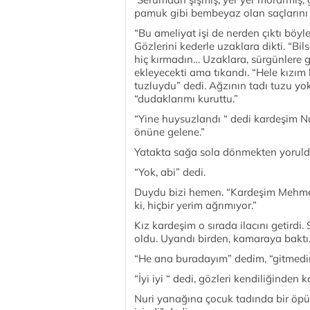
pamuk gibi bembeyaz olan saçlarını d
“Bu ameliyat işi de nerden çıktı böyl
Gözlerini kederle uzaklara dikti. “Bi
hiç kırmadın… Uzaklara, sürgünlere g
ekleyecekti ama tıkandı. “Hele kızım b
tuzluydu” dedi. Ağzının tadı tuzu yok
“dudaklarımı kuruttu.”
“Yine huysuzlandı “ dedi kardeşim Nur
önüne gelene.”
Yatakta sağa sola dönmekten yoruldu
“Yok, abi” dedi.
Duydu bizi hemen. “Kardeşim Mehmet’
ki, hiçbir yerim ağrımıyor.”
Kız kardeşim o sırada ilacını getirdi.
oldu. Uyandı birden, kamaraya baktı.
“He ana buradayım” dedim, “gitmed
“İyi iyi “ dedi, gözleri kendiliğinden 
Nuri yanağına çocuk tadında bir öpü