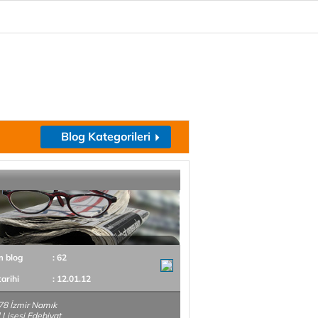
Blog Kategorileri
m blog
: 62
tarihi
: 12.01.12
78 İzmir Namık
Lisesi Edebiyat