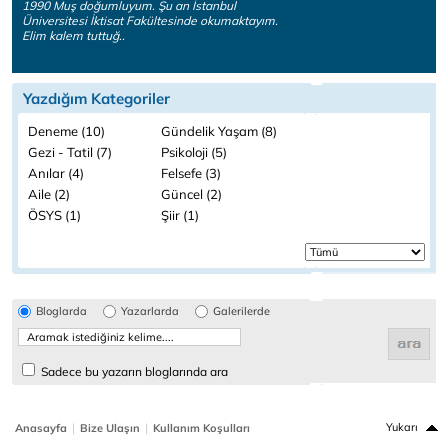
1990 Muş doğumluyum. Şu an İstanbul
Üniversitesi İktisat Fakültesinde okumaktayım.
Elim kalem tuttuğ..
Yazdığım Kategoriler
Deneme (10)
Gündelik Yaşam (8)
Gezi - Tatil (7)
Psikoloji (5)
Anılar (4)
Felsefe (3)
Aile (2)
Güncel (2)
ÖSYS (1)
Şiir (1)
Bloglarda
Yazarlarda
Galerilerde
Sadece bu yazarın bloglarında ara
|
|
Yukarı
Anasayfa
Bize Ulaşın
Kullanım Koşulları