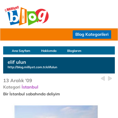
Blog Kategorileri
Ana Sayfam
Hakkımda
Bloglarım
elif ulun
http://blog.milliyet.com.tr/elifulun
13 Aralık '09
Kategori
İstanbul
Bir İstanbul sabahında deliyim