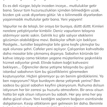
Es es deli rüzgar, böyle inceden inceye… mutluluklar getir
bana. Savur tüm huzursuzlukları içimden bilmediğim uzak,
bizden çok uzak diyarlara götür. Ve o bilinmedik diyarlardan
yaşanmadık mutlulular getir bana. Yeni yepyeni!
Vapurlar ne de telaşlı, bir oraya bir buraya, düttt düttt. Kimleri
nerelere yetiştiriyorlar kimbilir. Deniz vapurların telaşına
aldırmıyor sanki sakin. Gelnlik kız gibi salıyor eteklerini
gözümün alabildiğine mavi. Balıkçılar siftah için bekliyor.
Rastgele… turistler başalmışlar bile güne keşfe çıkmışlar bu
aşık olunası şehri. Cafeler yeni açılıyor. Çalışanları kahvaltıda
daha masalar bile çıkmamış dışarıya. Sabahın köründe bir
kahve isteyip cama tıklatan yegane müşterilerine şaşkınlıkla
hizmet ediyorlar şimdi. Elinde kalem kağıt kahvesini
bekleyen…. Öğrenciler derse yetişme telaşında bu güzel
istanbul sabahının tüm bu güzelliklerini göremeden
koşturuyorlar. Hiçbiri göremiyor şu an benim gördüklerimi. Ya
ben napıyorum? Niye burdayım derse yetişmek yerine? Ben
sadece bu güzel sabahın keyfini çıkarıyorum. Ruhuma dolsun
istiyorum her bir zerresi şu huzurlu atmosferin. Bir anısı olsun
hatta bir eşik olsun istiyorum bu sabah. Her şey ama her şey
daha güzel olsun. Yeni kestiğim saçlarım boğazın esintisinde
dalgalansın. Kesip attıklarım geri gelmesin bir daha. Benimle