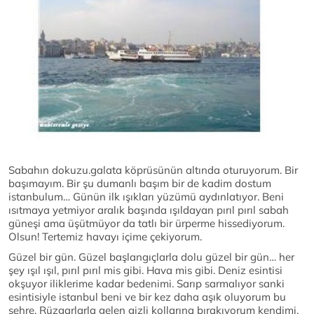
Sabahın dokuzu.galata köprüsünün altında oturuyorum. Bir
başımayım. Bir şu dumanlı başım bir de kadim dostum
istanbulum… Günün ilk ışıkları yüzümü aydınlatıyor. Beni
ısıtmaya yetmiyor aralık başında ışıldayan pırıl pırıl sabah
güneşi ama üşütmüyor da tatlı bir ürperme hissediyorum.
Olsun! Tertemiz havayı içime çekiyorum.
Güzel bir gün. Güzel başlangıçlarla dolu güzel bir gün… her
şey ışıl ışıl, pırıl pırıl mis gibi. Hava mis gibi. Deniz esintisi
okşuyor iliklerime kadar bedenimi. Sarıp sarmalıyor sanki
esintisiyle istanbul beni ve bir kez daha aşık oluyorum bu
şehre. Rüzgarlarla gelen gizli kollarına bırakıyorum kendimi.