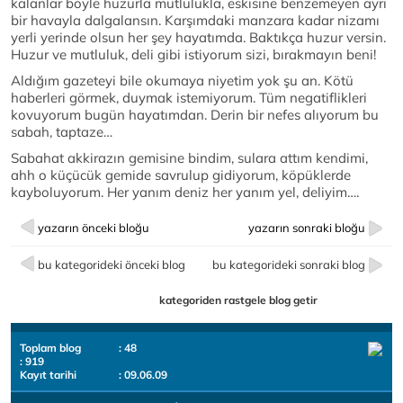
kalanlar böyle huzurla mutlulukla, eskisine benzemeyen ayrı
bir havayla dalgalansın. Karşımdaki manzara kadar nizamı
yerli yerinde olsun her şey hayatımda. Baktıkça huzur versin.
Huzur ve mutluluk, deli gibi istiyorum sizi, bırakmayın beni!
Aldığım gazeteyi bile okumaya niyetim yok şu an. Kötü
haberleri görmek, duymak istemiyorum. Tüm negatiflikleri
kovuyorum bugün hayatımdan. Derin bir nefes alıyorum bu
sabah, taptaze…
Sabahat akkirazın gemisine bindim, sulara attım kendimi,
ahh o küçücük gemide savrulup gidiyorum, köpüklerde
kayboluyorum. Her yanım deniz her yanım yel, deliyim….
yazarın önceki bloğu
yazarın sonraki bloğu
bu kategorideki önceki blog
bu kategorideki sonraki blog
kategoriden rastgele blog getir
Toplam blog
: 48
: 919
Kayıt tarihi
: 09.06.09