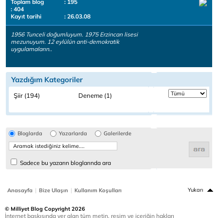
Toplam blog
: 195
: 404
Kayıt tarihi
: 26.03.08
1956 Tunceli doğumluyum. 1975 Erzincan lisesi
mezunuyum. 12 eylülün anti-demokratik
uygulamaların..
Yazdığım Kategoriler
Şiir (194)
Deneme (1)
Bloglarda
Yazarlarda
Galerilerde
Sadece bu yazarın bloglarında ara
|
|
Yukarı
Anasayfa
Bize Ulaşın
Kullanım Koşulları
© Milliyet Blog Copyright 2026
İnternet baskısında yer alan tüm metin, resim ve içeriğin hakları