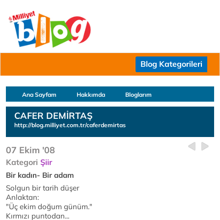
Blog Kategorileri
Ana Sayfam
Hakkımda
Bloglarım
CAFER DEMİRTAŞ
http://blog.milliyet.com.tr/caferdemirtas
07 Ekim '08
Kategori
Şiir
Bir kadın- Bir adam
Solgun bir tarih düşer
Anlaktan:
"Üç ekim doğum günüm."
Kırmızı puntodan...