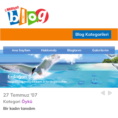
Blog Kategorileri
Ana Sayfam
Hakkımda
Bloglarım
Galerilerim
Erdoğan Şahin
http://blog.milliyet.com.tr/erdogansahin
27 Temmuz '07
Kategori
Öykü
Bir kadın tanıdım