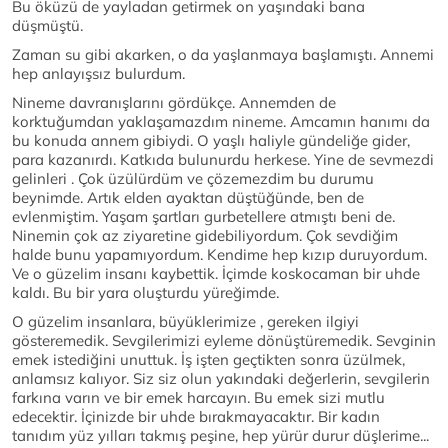
Bu öküzü de yayladan getirmek on yaşındaki bana
düşmüştü.
Zaman su gibi akarken, o da yaşlanmaya başlamıştı. Annemi
hep anlayışsız bulurdum.
Nineme davranışlarını gördükçe. Annemden de
korktuğumdan yaklaşamazdım nineme. Amcamın hanımı da
bu konuda annem gibiydi. O yaşlı haliyle gündeliğe gider,
para kazanırdı. Katkıda bulunurdu herkese. Yine de sevmezdi
gelinleri . Çok üzülürdüm ve çözemezdim bu durumu
beynimde. Artık elden ayaktan düştüğünde, ben de
evlenmiştim. Yaşam şartları gurbetellere atmıştı beni de.
Ninemin çok az ziyaretine gidebiliyordum. Çok sevdiğim
halde bunu yapamıyordum. Kendime hep kızıp duruyordum.
Ve o güzelim insanı kaybettik. İçimde koskocaman bir uhde
kaldı. Bu bir yara oluşturdu yüreğimde.
O güzelim insanlara, büyüklerimize , gereken ilgiyi
gösteremedik. Sevgilerimizi eyleme dönüştüremedik. Sevginin
emek istediğini unuttuk. İş işten geçtikten sonra üzülmek,
anlamsız kalıyor. Siz siz olun yakındaki değerlerin, sevgilerin
farkına varın ve bir emek harcayın. Bu emek sizi mutlu
edecektir. İçinizde bir uhde bırakmayacaktır. Bir kadın
tanıdım yüz yılları takmış peşine, hep yürür durur düşlerime...