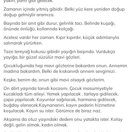
yakın, yarın gibi gelecek.
Zamanın içinde yitmiş gibidir. Belki yüz kere yeniden doğup
doğup gelmiştir aramıza.
Başında bir anıt gibi durur, gelinlik tacı. Belinde kuşağı,
önünde önlüğü, kollarında kolçağı.
Acelesi vardır her zaman. Kıpır kıpırdır, küçük adımlarıyla
salınarak yürürken.
Taze tereyağ kokusu gibidir yayığın başında. Vurdukça
yayığa, bir güzel süzülür mavi gözleri.
Çocukluğumda hep mavi gözlerine bakardım onun. Annemin
inadına bakardım. Belki de kıskanırdı annem sevgimizi.
Keşke, benim de, onun gibi mavi olsaydı gözlerim.
On dört yaşında tanıdı kocasını. Çocuk masumiyetiyle
kucakladı tüm aileyi. Yemek yapılacak , tarlaya gidilecek,
çapa yapılacak. Koyunlar sağılacak, harmana gidilecek,
buğday elenecek.Kaynananın, kayın pederin hizmetine
koşulacak. Kayın su ister. Görümce de biraz naz.
Akşama da otuz yaşındaki dedem onu yatakta ister. Kolay
değil, gelin olmak, kadın olmak.