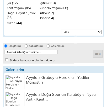
Şiir (127)
Eğitim (113)
Kent Yaşamı (85)
Gündelik Yaşam (68)
Doğal Hayat / Çevre
Futbol (57)
(64)
Haber (54)
Mizah (44)
Bloglarda
Yazarlarda
Galerilerde
Sadece bu yazarın bloglarında ara
Galerilerim
Ayyıldız Grubuyla Heraklia - Yediler
Manastırı
Ayyıldız Doğa Sporları Kulubüyle; Nysa
Antik Kenti...