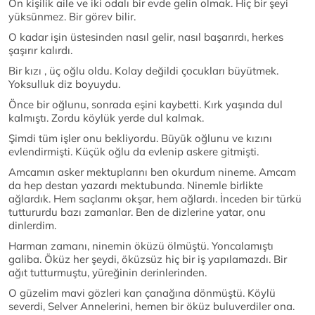
On kişilik aile ve iki odalı bir evde gelin olmak. Hiç bir şeyi
yüksünmez. Bir görev bilir.
O kadar işin üstesinden nasıl gelir, nasıl başarırdı, herkes
şaşırır kalırdı.
Bir kızı , üç oğlu oldu. Kolay değildi çocukları büyütmek.
Yoksulluk diz boyuydu.
Önce bir oğlunu, sonrada eşini kaybetti. Kırk yaşında dul
kalmıştı. Zordu köylük yerde dul kalmak.
Şimdi tüm işler onu bekliyordu. Büyük oğlunu ve kızını
evlendirmişti. Küçük oğlu da evlenip askere gitmişti.
Amcamın asker mektuplarını ben okurdum nineme. Amcam
da hep destan yazardı mektubunda. Ninemle birlikte
ağlardık. Hem saçlarımı okşar, hem ağlardı. İnceden bir türkü
tuttururdu bazı zamanlar. Ben de dizlerine yatar, onu
dinlerdim.
Harman zamanı, ninemin öküzü ölmüştü. Yoncalamıştı
galiba. Öküz her şeydi, öküzsüz hiç bir iş yapılamazdı. Bir
ağıt tutturmuştu, yüreğinin derinlerinden.
O güzelim mavi gözleri kan çanağına dönmüştü. Köylü
severdi, Selver Annelerini, hemen bir öküz buluverdiler ona.