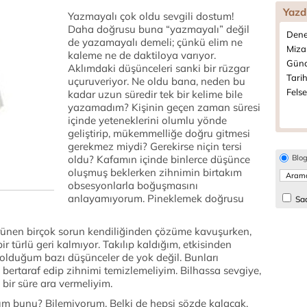
Yazd
Yazmayalı çok oldu sevgili dostum!
Daha doğrusu buna “yazmayalı” değil
Dene
de yazamayalı demeli; çünkü elim ne
Miza
kaleme ne de daktiloya varıyor.
Günc
Aklımdaki düşünceleri sanki bir rüzgar
Tarih
uçuruveriyor. Ne oldu bana, neden bu
Felse
kadar uzun süredir tek bir kelime bile
yazamadım? Kişinin geçen zaman süresi
içinde yeteneklerini olumlu yönde
geliştirip, mükemmelliğe doğru gitmesi
gerekmez miydi? Gerekirse niçin tersi
oldu? Kafamın içinde binlerce düşünce
Blo
oluşmuş beklerken zihnimin birtakım
obsesyonlarla boğuşmasını
anlayamıyorum. Pineklemek doğrusu
Sad
rünen birçok sorun kendiliğinden çözüme kavuşurken,
 türlü geri kalmıyor. Takılıp kaldığım, etkisinden
 olduğum bazı düşünceler de yok değil. Bunları
ertaraf edip zihnimi temizlemeliyim. Bilhassa sevgiye,
bir süre ara vermeliyim.
m bunu? Bilemiyorum. Belki de hepsi sözde kalacak.