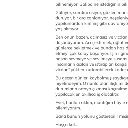
bilinemiyor. Galiba ne istediğinin bil
Gülüyor, suratını asıyor, gözleri ma
duruyor, bir ara canlanıyor, neşeleni
yapılanlardan kırılmış gibi davranıy
yaş akıtıyor.
Ben onun bazen, acımasız ve vicdans
düşünüyorum. Acı çektirmek, ağlatmak
günlerce bekletmek ve bundan haz duy
etmeyi çok kolay başarıyor. İşin ilgin
basan sevmeye ve sevilmeye susamış 
insanların acıları ve ıstırapları karşı
vicdanî yükten kurtarabilecek kadar d
Bu geçen günleri kaybolmuş saydığı
niyetindeyim. O’nunla olan ilişkim
durumların ortaya çıkması kaçınılma
yapılacak en akıllıca iş olacaktır.
Evet, bunları aklım, mantığım böyle
bilemiyorum.
Bana bunun yolunu gösterebilir misi
Hoşça kal...