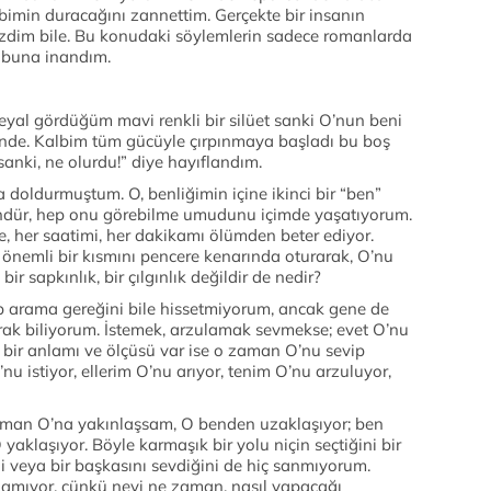
min duracağını zannettim. Gerçekte bir insanın
dim bile. Bu konudaki söylemlerin sadece romanlarda
 buna inandım.
yal gördüğüm mavi renkli bir silüet sanki O’nun beni
bende. Kalbim tüm gücüyle çırpınmaya başladı bu boş
sanki, ne olurdu!” diye hayıflandım.
 doldurmuştum. O, benliğimin içine ikinci bir “ben”
ündür, hep onu görebilme umudunu içimde yaşatıyorum.
 her saatimi, her dakikamı ölümden beter ediyor.
önemli bir kısmını pencere kenarında oturarak, O’nu
bir sapkınlık, bir çılgınlık değildir de nedir?
 arama gereğini bile hissetmiyorum, ancak gene de
rak biliyorum. İstemek, arzulamak sevmekse; evet O’nu
bir anlamı ve ölçüsü var ise o zaman O’nu sevip
u istiyor, ellerim O’nu arıyor, tenim O’nu arzuluyor,
zaman O’na yakınlaşsam, O benden uzaklaşıyor; ben
aklaşıyor. Böyle karmaşık bir yolu niçin seçtiğini bir
 veya bir başkasını sevdiğini de hiç sanmıyorum.
anamıyor, çünkü neyi ne zaman, nasıl yapacağı