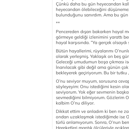
Çünkü daha bu gün heyecandan kalbi
heyecandan ölebileceğini düşünemez
bulunduğunu sanırdım. Ama bu gün
**
Pencereden dışarı bakarken hayal me
görmeye geldiği izlenimini yarattı 
hayal karşısında. ”Ya gerçek olsaydı 
Bütün hayallerimi, rüyalarımı O’nunla
olarak yerleşmiş. Yaklaşık on beş g
Geleceği umudumun boşa çıkması ise,
İnanılacak gibi değil ama günün çok 
bekleyerek geçiriyorum. Bu bir tutku , 
O’nu seviyor muyum, sorusuna cevap
söyleyeyim: Onu istediğimi kesin ola
seviyorum. Yok eğer sevmenin başka 
sevmediğimi bilmiyorum. Gözlerim O’n
kalbim O’nu diliyor.
Dikkat ettim ve anladım ki ben ne 
ondan uzaklaşmak istediğimde ise O y
türlü anlamıyorum. Sonra, O’nun beni
Hareketleri mantık ölçüleriyle açıkl