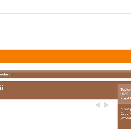
loglarım
ü
Topla
: 980
Kayıt 
Uzun yı
Oruç Yı
yazdım