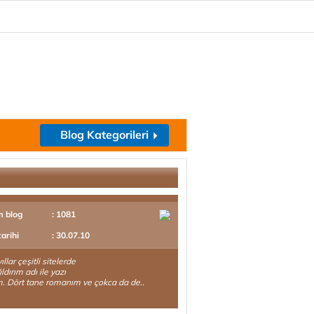
Blog Kategorileri
m blog
: 1081
tarihi
: 30.07.10
llar çeşitli sitelerde
ldırım adı ile yazı
. Dört tane romanım ve çokca da de..