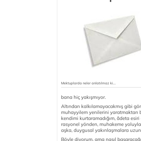
Mektuplarda neler anlatılmaz ki...
bana hiç yakışmıyor.
Altından kalkılamayacakmış gibi gö
muhayyilem yenilerini yaratmaktan bir
kendimi kurtaramadığım, âdeta esiri
rasyonel yönden, muhakeme yoluyla b
aşka, duygusal yakınlaşmalara uzun 
Böyle diyorum, ama nasıl başaracağı