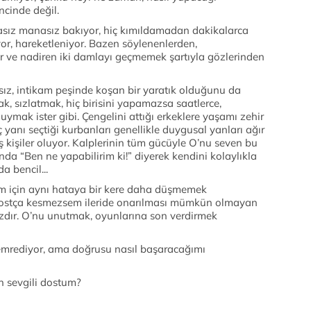
incinde değil.
nasız manasız bakıyor, hiç kımıldamadan dakikalarca
yor, hareketleniyor. Bazen söylenenlerden,
or ve nadiren iki damlayı geçmemek şartıyla gözlerinden
ız, intikam peşinde koşan bir yaratık olduğunu da
, sızlatmak, hiç birisini yapamazsa saatlerce,
mak ister gibi. Çengelini attığı erkeklere yaşamı zehir
ç yanı seçtiği kurbanları genellikle duygusal yanları ağır
kişiler oluyor. Kalplerinin tüm gücüyle O’nu seven bu
sında “Ben ne yapabilirim ki!” diyerek kendini kolaylıkla
a bencil...
m için aynı hataya bir kere daha düşmemek
i dostça kesmezsem ileride onarılması mümkün olmayan
zdır. O’nu unutmak, oyunlarına son verdirmek
 emrediyor, ama doğrusu nasıl başaracağımı
n sevgili dostum?