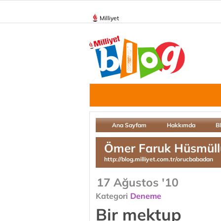
Milliyet
Ana Sayfam
Hakkımda
B
Ömer Faruk Hüsmüll
http://blog.milliyet.com.tr/orucbabadan
17 Ağustos '10
Kategori
Deneme
Bir mektup