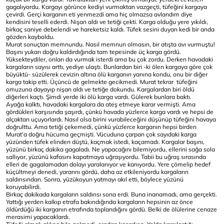
gagalıyordu. Kargayı görünce kediyi vurmaktan vazgeçti, tüfeğini kargaya
çevirdi. Gerçi karganın eti yenmezdi ama hiç olmazsa avlandım diye
kendisini teselli ederdi. Nişan aldı ve tetiği çekti. Karga olduğu yere yıkıldı,
birkaç saniye debelendi ve hareketsiz kaldı. Tüfek sesini duyan kedi bir anda
gözden kayboldu.
Murat sonuçtan memnundu. Nasıl memnun olmasın, bir atışta avı vurmuştu!
Başını yukarı doğru kaldırdığında tam tepesinde üç karga gördü.
Yüksekteydiler, onları da vurmak isterdi ama bu çok zordu. Derken havadaki
kargaların sayısı arttı, yediye ulaştı. Bunlardan biri -ki ölen kargaya göre çok
büyüktü- süzülerek cevizin altına ölü karganın yanına kondu, onu bir diğer
karga takip etti. Üçüncü de gelmekte gecikmedi. Murat tekrar tüfeğini
omuzuna dayayıp nişan aldı ve tetiğe dokundu. Kargalardan biri öldü
diğerleri kaçtı. Şimdi yerde iki ölü karga vardı. Gülerek bunlara baktı.
Ayağa kalktı, havadaki kargalara da ateş etmeye karar vermişti. Ama
gördükleri karşısında şaşırdı, çünkü havada yüzlerce karga vardı ve hepsi de
alçaktan uçuyorlardı. Nasıl olsa birini vurabileceğini düşünüp tüfeğini havaya
doğrulttu. Ama tetiği çekemedi, çünkü yüzlerce karganın hepsi birden
Murat'a doğru hücuma geçmişti. Vücuduna çarpan çok sayıdaki karga
yüzünden tüfek elinden düştü, kaçmak istedi, kaçamadı. Kargalar başını,
yüzünü birkaç dakika gagaladı. Ne yapacağını bilemiyordu, ellerini sağa sola
sallıyor, yüzünü kafasını kapatmaya uğraşıyordu. Tabii bu uğraş sırasında
elleri de gagalamadan dolayı yaralanıyor ve kanıyordu. Yere çömelip hedef
küçültmeyi denedi, yararını gördü, daha az etkileniyordu kargaların
saldırısından. Sonra, yüzükoyun yatmayı akıl etti, böylece yüzünü
koruyabilirdi.
Birkaç dakikada kargaların saldırısı sona erdi. Buna inanamadı, ama gerçekti.
Yattığı yerden kalkıp etrafa bakındığında kargaların hepsinin az önce
öldürdüğü iki karganın etrafında toplandığını gördü. Belki de ölülerine cenaze
merasimi yapacaklardı.