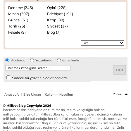
Deneme (245)
Öykü (228)
Mizah (207)
Edebiyat (191)
Güncel (51)
Kitap (39)
Tarih (25)
Siyaset (17)
Felsefe (9)
Blog (7)
Bloglarda
Yazarlarda
Galerilerde
Sadece bu yazarın bloglarında ara
|
|
Yukarı
Anasayfa
Bize Ulaşın
Kullanım Koşulları
© Milliyet Blog Copyright 2026
İnternet baskısında yer alan tüm metin, resim ve içeriğin hakları
milliyet.com.tr'ye aittir. Milliyet Blog kullanıcıları ve üyeleri, üçüncü kişilerin
telif hakkı sahibi bulunduğu her türlü fikri eser, fotoğraf, resim vb. materyal ve
ürünleri kullanamazlar. Blog kullanıcı ve yazarlarının, üçüncü kişilerin telif
hakkı sahibi olduğu yazı, resim vb. ürünleri kullanması durumunda, her türlü