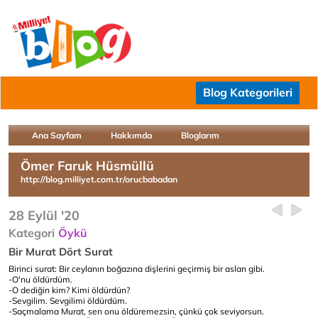
Blog Kategorileri
Ana Sayfam
Hakkımda
Bloglarım
Ömer Faruk Hüsmüllü
http://blog.milliyet.com.tr/orucbabadan
28 Eylül '20
Kategori
Öykü
Bir Murat Dört Surat
Birinci surat: Bir ceylanın boğazına dişlerini geçirmiş bir aslan gibi.
-O'nu öldürdüm.
-O dediğin kim? Kimi öldürdün?
-Sevgilim. Sevgilimi öldürdüm.
-Saçmalama Murat, sen onu öldüremezsin, çünkü çok seviyorsun.