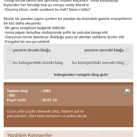
Tüfeği almak aklına bile gelmedi, oradan kaçarken. Yolda karşılaştığı
kişilerden her tanıdığı hep şu soruyu sordu Murat'a:
-Geçmiş olsun, nedir suratının bu hali? Sana n'oldu?
Murat, bir yandan çayını içerken bir yandan da önündeki gazete manşetlerini
bir kez daha okuyordu:
-Bir genç sevgilisini boğarak öldürdü
-Arıza yapan belediye otobüsünde şoför ile yolcular kavga etti
-Garsonun örnek davranışı: Bulduğu para ve altınları sahibine teslim etti
-Kargalar bir avcıya saldırdı
yazarın önceki bloğu
yazarın sonraki bloğu
bu kategorideki önceki blog
bu kategorideki sonraki blog
kategoriden rastgele blog getir
Toplam blog
: 1081
: 980
Kayıt tarihi
: 30.07.10
Uzun yıllar çeşitli sitelerde Oruç Yıldırım adı ile
yazı yazdım. Dört tane romanım ve çokca da de..
Yazdığım Kategoriler