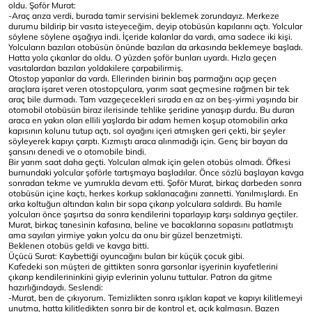
oldu. Şoför Murat:
-Araç arıza verdi, burada tamir servisini beklemek zorundayız. Merkeze
durumu bildirip bir vasıta isteyeceğim, deyip otobüsün kapılarını açtı. Yolcular
söylene söylene aşağıya indi. İçeride kalanlar da vardı, ama sadece iki kişi.
Yolcuların bazıları otobüsün önünde bazıları da arkasında beklemeye başladı.
Hatta yola çıkanlar da oldu. O yüzden şoför bunları uyardı. Hızla geçen
vasıtalardan bazıları yoldakilere çarpabilirmiş.
Otostop yapanlar da vardı. Ellerinden birinin baş parmağını açıp geçen
araçlara işaret veren otostopçulara, yarım saat geçmesine rağmen bir tek
araç bile durmadı. Tam vazgeçecekleri sırada en az on beş-yirmi yaşında bir
otomobil otobüsün biraz ilerisinde tehlike şeridine yanaşıp durdu. Bu duran
araca en yakın olan ellili yaşlarda bir adam hemen koşup otomobilin arka
kapısının kolunu tutup açtı, sol ayağını içeri atmışken geri çekti, bir şeyler
söyleyerek kapıyı çarptı. Kızmıştı araca alınmadığı için. Genç bir bayan da
şansını denedi ve o otomobile bindi.
Bir yarım saat daha geçti. Yolcuları almak için gelen otobüs olmadı. Öfkesi
burnundaki yolcular şoförle tartışmaya başladılar. Önce sözlü başlayan kavga
sonradan tekme ve yumrukla devam etti. Şoför Murat, birkaç darbeden sonra
otobüsün içine kaçtı, herkes korkup saklanacağını zannetti. Yanılmışlardı. En
arka koltuğun altından kalın bir sopa çıkarıp yolculara saldırdı. Bu hamle
yolcuları önce şaşırtsa da sonra kendilerini toparlayıp karşı saldırıya geçtiler.
Murat, birkaç tanesinin kafasına, beline ve bacaklarına sopasını patlatmıştı
ama sayıları yirmiye yakın yolcu da onu bir güzel benzetmişti.
Beklenen otobüs geldi ve kavga bitti.
Üçücü Surat: Kaybettiği oyuncağını bulan bir küçük çocuk gibi.
Kafedeki son müşteri de gittikten sonra garsonlar işyerinin kıyafetlerini
çıkarıp kendilerininkini giyip evlerinin yolunu tuttular. Patron da gitme
hazırlığındaydı. Seslendi:
-Murat, ben de çıkıyorum. Temizlikten sonra ışıkları kapat ve kapıyı kilitlemeyi
unutma, hatta kilitledikten sonra bir de kontrol et, açık kalmasın. Bazen