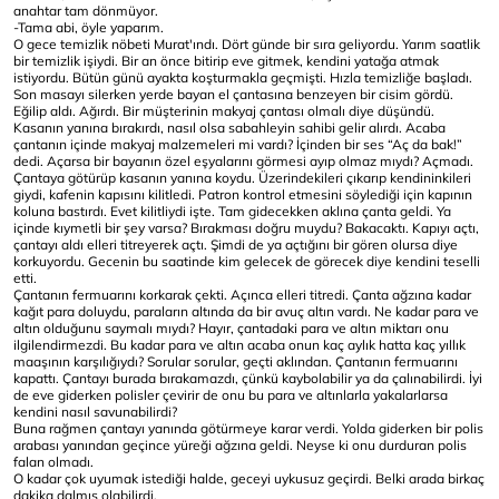
anahtar tam dönmüyor.
-Tama abi, öyle yaparım.
O gece temizlik nöbeti Murat'ındı. Dört günde bir sıra geliyordu. Yarım saatlik
bir temizlik işiydi. Bir an önce bitirip eve gitmek, kendini yatağa atmak
istiyordu. Bütün günü ayakta koşturmakla geçmişti. Hızla temizliğe başladı.
Son masayı silerken yerde bayan el çantasına benzeyen bir cisim gördü.
Eğilip aldı. Ağırdı. Bir müşterinin makyaj çantası olmalı diye düşündü.
Kasanın yanına bırakırdı, nasıl olsa sabahleyin sahibi gelir alırdı. Acaba
çantanın içinde makyaj malzemeleri mi vardı? İçinden bir ses “Aç da bak!”
dedi. Açarsa bir bayanın özel eşyalarını görmesi ayıp olmaz mıydı? Açmadı.
Çantaya götürüp kasanın yanına koydu. Üzerindekileri çıkarıp kendininkileri
giydi, kafenin kapısını kilitledi. Patron kontrol etmesini söylediği için kapının
koluna bastırdı. Evet kilitliydi işte. Tam gidecekken aklına çanta geldi. Ya
içinde kıymetli bir şey varsa? Bırakması doğru muydu? Bakacaktı. Kapıyı açtı,
çantayı aldı elleri titreyerek açtı. Şimdi de ya açtığını bir gören olursa diye
korkuyordu. Gecenin bu saatinde kim gelecek de görecek diye kendini teselli
etti.
Çantanın fermuarını korkarak çekti. Açınca elleri titredi. Çanta ağzına kadar
kağıt para doluydu, paraların altında da bir avuç altın vardı. Ne kadar para ve
altın olduğunu saymalı mıydı? Hayır, çantadaki para ve altın miktarı onu
ilgilendirmezdi. Bu kadar para ve altın acaba onun kaç aylık hatta kaç yıllık
maaşının karşılığıydı? Sorular sorular, geçti aklından. Çantanın fermuarını
kapattı. Çantayı burada bırakamazdı, çünkü kaybolabilir ya da çalınabilirdi. İyi
de eve giderken polisler çevirir de onu bu para ve altınlarla yakalarlarsa
kendini nasıl savunabilirdi?
Buna rağmen çantayı yanında götürmeye karar verdi. Yolda giderken bir polis
arabası yanından geçince yüreği ağzına geldi. Neyse ki onu durduran polis
falan olmadı.
O kadar çok uyumak istediği halde, geceyi uykusuz geçirdi. Belki arada birkaç
dakika dalmış olabilirdi.