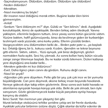
-Saçmalamıyorum. Öldürdüm, öldürdüm. Öldürdüm işte öldürdüm!
-Neden öldürdün?
-Meraktan.
-Nasıl merakmış bu böyle?
-Bir insanın nasıl öldüğünü merak ettim. Bugüne kadar ölen birini
görmemiştim.
-Anlat!
-Sordum “Seni öldüreyim mi?” diye. Güldü ve “Sen bilirsin.” dedi. Aşağıdaki
koruluktaydık, ikimiz de ayaktaydık. Benden birkaç adım ötedeydi. Yanına
yaklaştım, ellerimle boğazını tuttum, önce yavaş sonra bütün gücümle sıktım.
Yüzüne baktım, hafif gülümsüyordu, biraz da kesilmeye giden bir kurbanlığın
teslimiyeti vardı yüzünde; ama korku yoktu. Ellerim çözüldü birden.
Vazgeçecektim onu öldürmekten belki de... Birden patır patır sı....ya başladı
kız. Ortalığı iğrenç bir b.. kokusu sardı. Kızdım, iğrendim ve tekrar boynuna
gitti ellerim. Sıktım, sıktım... Yüzü aynıydı, yok biraz değişmişti, gözleri
normalden fazla açıktı. Sesi hiç çıkmadı. Az sonra kolları hariç bütün vücudu
zangır zangır titremeye başladı. Bu ne kadar sürdü bilemem. Dizleri katlanıp
yere düştüğünü ana kadar belki...
-Merakını giderdin mi kızı öldürünce?
-Evet. Daha ilginci çıkan canını da gördüm. Ruhunu değil canını.
-Nasıl bir şeydi?
-Ağzından çıktı yere düşerken. Pelte gibi bir şey, çok çok ince ve bir yumurta
büyüklüğünde. Can yere düşmedi, aksine birkaç insan boyunda havalandı.
Nereye gidecek diye takip ettim gözlerimle. Biraz sonra asılı kaldı havada ve
atomlarına ayrışarak havaya karışıp yok oldu. Belki de yok olmadı, ben öyle
sanıyorum. Gözle görülemeyecek kadar küçük parçalara ayrılıp havaya
karışmış da olabilir.
İkinci Surat: Yarı memnun yarı şikayetçi biri gibi.
Murat belediye otobüsünü tehlike şeridine çekip ani bir frenle durdurdu.
Ayaktaki yolcular birbirinin üstüne düştü. Çığlık atanlar da küfür edenler de