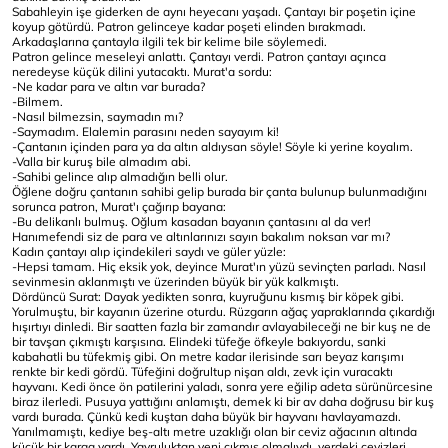
Sabahleyin işe giderken de aynı heyecanı yaşadı. Çantayı bir poşetin içine
koyup götürdü. Patron gelinceye kadar poşeti elinden bırakmadı.
Arkadaşlarına çantayla ilgili tek bir kelime bile söylemedi.
Patron gelince meseleyi anlattı. Çantayı verdi. Patron çantayı açınca
neredeyse küçük dilini yutacaktı. Murat'a sordu:
-Ne kadar para ve altın var burada?
-Bilmem.
-Nasıl bilmezsin, saymadın mı?
-Saymadım. Elalemin parasını neden sayayım ki!
-Çantanın içinden para ya da altın aldıysan söyle! Söyle ki yerine koyalım.
-Valla bir kuruş bile almadım abi.
-Sahibi gelince alıp almadığın belli olur.
Öğlene doğru çantanın sahibi gelip burada bir çanta bulunup bulunmadığını
sorunca patron, Murat'ı çağırıp bayana:
-Bu delikanlı bulmuş. Oğlum kasadan bayanın çantasını al da ver!
Hanımefendi siz de para ve altınlarınızı sayın bakalım noksan var mı?
Kadın çantayı alıp içindekileri saydı ve güler yüzle:
-Hepsi tamam. Hiç eksik yok, deyince Murat'ın yüzü sevinçten parladı. Nasıl
sevinmesin aklanmıştı ve üzerinden büyük bir yük kalkmıştı.
Dördüncü Surat: Dayak yedikten sonra, kuyruğunu kısmış bir köpek gibi.
Yorulmuştu, bir kayanın üzerine oturdu. Rüzgarın ağaç yapraklarında çıkardığı
hışırtıyı dinledi. Bir saatten fazla bir zamandır avlayabileceği ne bir kuş ne de
bir tavşan çıkmıştı karşısına. Elindeki tüfeğe öfkeyle bakıyordu, sanki
kabahatli bu tüfekmiş gibi. On metre kadar ilerisinde sarı beyaz karışımı
renkte bir kedi gördü. Tüfeğini doğrultup nişan aldı, zevk için vuracaktı
hayvanı. Kedi önce ön patilerini yaladı, sonra yere eğilip adeta sürünürcesine
biraz ilerledi. Pusuya yattığını anlamıştı, demek ki bir av daha doğrusu bir kuş
vardı burada. Çünkü kedi kuştan daha büyük bir hayvanı havlayamazdı.
Yanılmamıştı, kediye beş-altı metre uzaklığı olan bir ceviz ağacının altında
küçük bir karga vardı. Yavruluktan yeni çıkmış olmalıydı, yerdeki cevizleri