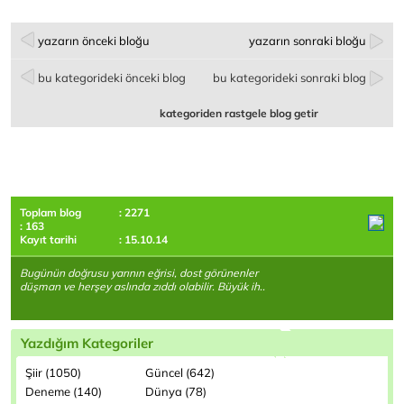
yazarın önceki bloğu
yazarın sonraki bloğu
bu kategorideki önceki blog
bu kategorideki sonraki blog
kategoriden rastgele blog getir
Toplam blog
: 2271
: 163
Kayıt tarihi
: 15.10.14
Bugünün doğrusu yarının eğrisi, dost görünenler
düşman ve herşey aslında zıddı olabilir. Büyük ih..
Yazdığım Kategoriler
Şiir (1050)
Güncel (642)
Deneme (140)
Dünya (78)