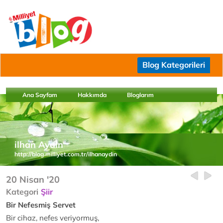
Blog Kategorileri
Ana Sayfam
Hakkımda
Bloglarım
ilhan Aydın
http://blog.milliyet.com.tr/ilhanaydin
20 Nisan '20
Kategori
Şiir
Bir Nefesmiş Servet
Bir cihaz, nefes veriyormuş,