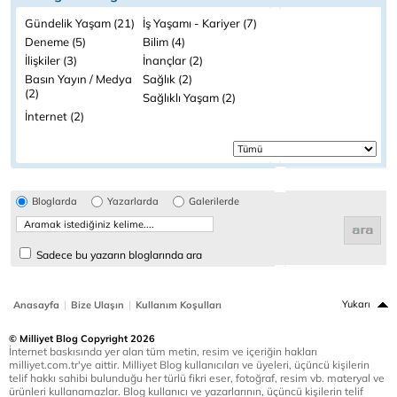
Gündelik Yaşam (21)
İş Yaşamı - Kariyer (7)
Deneme (5)
Bilim (4)
İlişkiler (3)
İnançlar (2)
Basın Yayın / Medya
Sağlık (2)
(2)
Sağlıklı Yaşam (2)
İnternet (2)
Bloglarda
Yazarlarda
Galerilerde
Sadece bu yazarın bloglarında ara
|
|
Yukarı
Anasayfa
Bize Ulaşın
Kullanım Koşulları
© Milliyet Blog Copyright 2026
İnternet baskısında yer alan tüm metin, resim ve içeriğin hakları
milliyet.com.tr'ye aittir. Milliyet Blog kullanıcıları ve üyeleri, üçüncü kişilerin
telif hakkı sahibi bulunduğu her türlü fikri eser, fotoğraf, resim vb. materyal ve
ürünleri kullanamazlar. Blog kullanıcı ve yazarlarının, üçüncü kişilerin telif