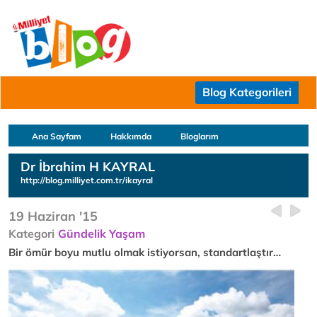
Blog Kategorileri
Ana Sayfam
Hakkımda
Bloglarım
Dr İbrahim H KAYRAL
http://blog.milliyet.com.tr/ikayral
19 Haziran '15
Kategori
Gündelik Yaşam
Bir ömür boyu mutlu olmak istiyorsan, standartlaştır…