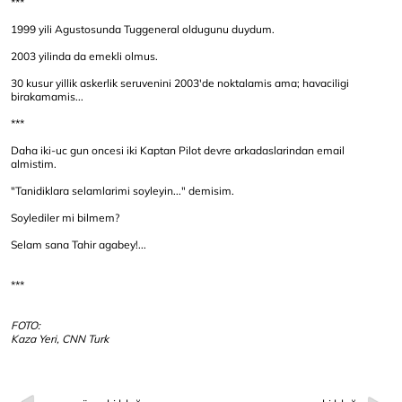
***
1999 yili Agustosunda Tuggeneral oldugunu duydum.
2003 yilinda da emekli olmus.
30 kusur yillik askerlik seruvenini 2003'de noktalamis ama; havaciligi
birakamamis...
***
Daha iki-uc gun oncesi iki Kaptan Pilot devre arkadaslarindan email
almistim.
"Tanidiklara selamlarimi soyleyin..." demisim.
Soylediler mi bilmem?
Selam sana Tahir agabey!...
***
FOTO:
Kaza Yeri, CNN Turk