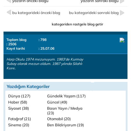
yazarın önceki bloğu
yazarın sonraki bloğu
bu kategorideki önceki blog
bu kategorideki sonraki blog
kategoriden rastgele blog getir
Toplam blog
: 798
: 2506
Kayıt tarihi
: 25.07.06
Harp Okulu 1974 mezunuyum. 1983'de Kurmay
Subay olarak mezun oldum. 1987 yılında Silahlı
Kuvv..
Yazdığım Kategoriler
Dünya (127)
Gündelik Yaşam (117)
Haber (58)
Güncel (49)
Siyaset (38)
Basın Yayın / Medya
(23)
Fotoğraf (21)
Otomobil (20)
Sinema (20)
Ben Bildiriyorum (19)