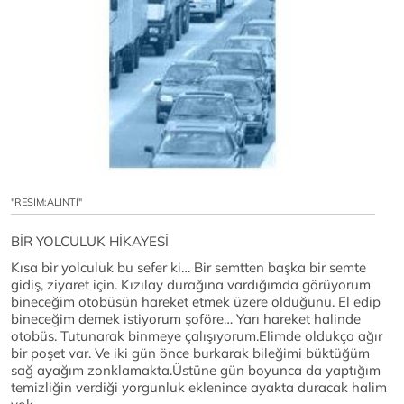
"RESİM:ALINTI"
BİR YOLCULUK HİKAYESİ
Kısa bir yolculuk bu sefer ki… Bir semtten başka bir semte
gidiş, ziyaret için. Kızılay durağına vardığımda görüyorum
bineceğim otobüsün hareket etmek üzere olduğunu. El edip
bineceğim demek istiyorum şoföre… Yarı hareket halinde
otobüs. Tutunarak binmeye çalışıyorum.Elimde oldukça ağır
bir poşet var. Ve iki gün önce burkarak bileğimi büktüğüm
sağ ayağım zonklamakta.Üstüne gün boyunca da yaptığım
temizliğin verdiği yorgunluk eklenince ayakta duracak halim