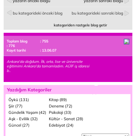
yazarın önceki bloğu
yazarın sonraki bloğu
bu kategorideki önceki blog
bu kategorideki sonraki blog
kategoriden rastgele blog getir
Toplam blog
: 755
: 776
Kayıt tarihi
: 13.06.07
Ankara'da doğdum. İlk, orta, lise ve üniversite
eğitimimi Ankara'da tamamladım. AÜİF iş idaresi
b..
Yazdığım Kategoriler
Öykü (131)
Kitap (89)
Şiir (77)
Deneme (72)
Gündelik Yaşam (42)
Psikoloji (33)
Aşk - Evlilik (32)
Kültür - Sanat (28)
Güncel (27)
Edebiyat (24)