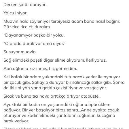
Derken şoför duruyor.
Yolcu iniyor.
Muavin hala söyleniyor terbiyesiz adam bana nasıl bağırır.
Güzelce rica et, duralım.
“Dayanamıyor başka bir yolcu.
“O arada durak var ama diyor.”
Susuyor muavin.
Sağ elimdeki poşeti diğer elime alıyorum. İlerliyoruz.
Aaa oğlanla kız inmiş, hiç görmedim.
Kel kafalı bir adam yukarıdaki tutunacak yerler ile oynuyor
bir çocuk gibi. Sallayıp duruyor bir salıncağı sallar gibi. Sonra
da ikisini yan yana getirip çekiştiriyor ve vazgeçiyor.
Sıcak ve bunaltıcı hava arttıkça artıyor otobüste…
Ayaktaki bir kadın on yaşlarındaki oğlunu öpücüklere
boğuyor. Bir yer boşalıyor biraz sonra…Anne ayakta çocuk
oturuyor ve kadın elindeki çantalarını oğlunun kucağına
bırakıveriyor.