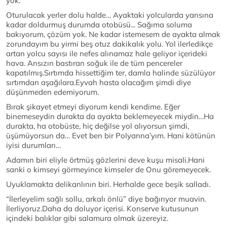
yok.
Oturulacak yerler dolu halde… Ayaktaki yolcularda yarısına
kadar doldurmuş durumda otobüsü... Sağıma soluma
bakıyorum, çözüm yok. Ne kadar istemesem de ayakta almak
zorundayım bu yirmi beş otuz dakikalık yolu. Yol ilerledikçe
artan yolcu sayısı ile nefes alınamaz hale geliyor içerideki
hava. Ansızın bastıran soğuk ile de tüm pencereler
kapatılmış.Sırtımda hissettiğim ter, damla halinde süzülüyor
sırtımdan aşağılara.Eyvah hasta olacağım şimdi diye
düşünmeden edemiyorum.
Bırak şikayet etmeyi diyorum kendi kendime. Eğer
binemeseydin durakta da ayakta beklemeyecek miydin…Ha
durakta, ha otobüste, hiç değilse yol alıyorsun şimdi,
üşümüyorsun da… Evet ben bir Polyanna’yım. Hani kötünün
iyisi durumları…
Adamın biri eliyle örtmüş gözlerini deve kuşu misali.Hani
sanki o kimseyi görmeyince kimseler de Onu göremeyecek.
Uyuklamakta delikanlının biri. Herhalde gece beşik salladı.
“İlerleyelim sağlı sollu, arkalı önlü” diye bağırıyor muavin.
İlerliyoruz.Daha da doluyor içerisi. Konserve kutusunun
içindeki balıklar gibi salamura olmak üzereyiz.