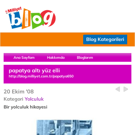
Blog Kategorileri
Ana Sayfam
Hakkımda
Bloglarım
papatya altı yüz elli
http://blog.milliyet.com.tr/papatya650
20 Ekim '08
Kategori
Yolculuk
Bir yolculuk hikayesi