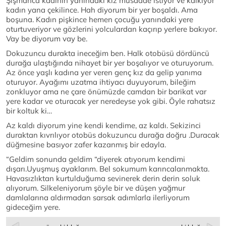
Şişmanca kadının yanındaki kız müsaade istiyor ve kalkıyor
kadın yana çekilince. Hah diyorum bir yer boşaldı. Ama
boşuna. Kadın pişkince hemen çocuğu yanındaki yere
oturtuveriyor ve gözlerini yolculardan kaçırıp yerlere bakıyor.
Vay be diyorum vay be.
Dokuzuncu durakta ineceğim ben. Halk otobüsü dördüncü
durağa ulaştığında nihayet bir yer boşalıyor ve oturuyorum.
Az önce yaşlı kadına yer veren genç kız da gelip yanıma
oturuyor. Ayağımı uzatma ihtiyacı duyuyorum, bileğim
zonkluyor ama ne çare önümüzde camdan bir barikat var
yere kadar ve oturacak yer neredeyse yok gibi. Öyle rahatsız
bir koltuk ki…
Az kaldı diyorum yine kendi kendime, az kaldı. Sekizinci
duraktan kıvrılıyor otobüs dokuzuncu durağa doğru .Duracak
düğmesine basıyor zafer kazanmış bir edayla.
“Geldim sonunda geldim “diyerek atıyorum kendimi
dışarı.Uyuşmuş ayaklarım. Bel sokumum karıncalanmakta.
Havasızlıktan kurtulduğuma sevinerek derin derin soluk
alıyorum. Silkeleniyorum şöyle bir ve düşen yağmur
damlalarına aldırmadan sarsak adımlarla ilerliyorum
gideceğim yere.