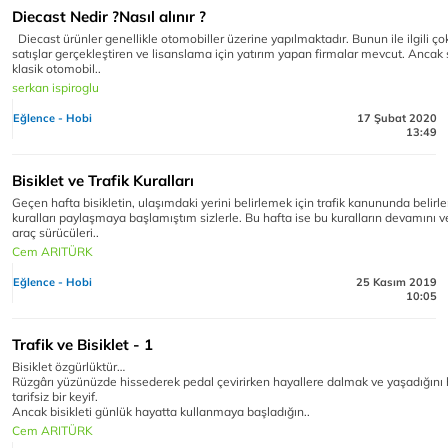
Diecast Nedir ?Nasıl alınır ?
Diecast ürünler genellikle otomobiller üzerine yapılmaktadır. Bunun ile ilgili ç
satışlar gerçekleştiren ve lisanslama için yatırım yapan firmalar mevcut. Ancak
klasik otomobil..
serkan ispiroglu
Eğlence - Hobi
17 Şubat 2020
13:49
Bisiklet ve Trafik Kuralları
Geçen hafta bisikletin, ulaşımdaki yerini belirlemek için trafik kanununda belirl
kuralları paylaşmaya başlamıştım sizlerle. Bu hafta ise bu kuralların devamını 
araç sürücüleri..
Cem ARITÜRK
Eğlence - Hobi
25 Kasım 2019
10:05
Trafik ve Bisiklet - 1
Bisiklet özgürlüktür…
Rüzgârı yüzünüzde hissederek pedal çevirirken hayallere dalmak ve yaşadığını
tarifsiz bir keyif.
Ancak bisikleti günlük hayatta kullanmaya başladığın..
Cem ARITÜRK