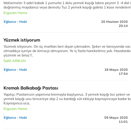
Malzemeler 3 adet kabak 1 yumurta 1 dolu yemek kaşığı labne peyniri 3 -4 dal 
doğranmış maydanoz veya dereotu Tuz 2 yemek kaşığı galeta 1 kase rendelenm
Erguvan Home
Eğlence - Hobi
20 Haziran 2020
20:14
Yüzmek istiyorum
Yüzmek istiyorum. On üç marttan beri dışarı çıkmadım. Şeker ve tansiyonda var
olmadıkça içeriye de kimseyi almıyorum. Ye iç fazla hareketimiz yok. Havalarda ı
yüzmek ve biraz f..
Salih ARIKAN
Eğlence - Hobi
18 Mayıs 2020
17:54
Kremalı Balkabağı Pastası
Yapılışı; Pastamızın yapımına kremayla başlıyoruz. 3 yemek kaşığı toz şekeri v
yemek kaşığı unu tencereye alıp 2 su bardağı süt ekleyip kaynayıncaya kadar kar
Kaynayınca oca..
Erguvan Home
Eğlence - Hobi
05 Mayıs 2020
11:01