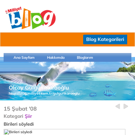
Blog Kategorileri
Ana Sayfam
Hakkımda
Bloglarım
Olcay Gülgün Karaoğlu
http://blog.milliyet.com.tr/gulgunkaraoglu
15 Şubat '08
Kategori
Şiir
Birileri söyledi