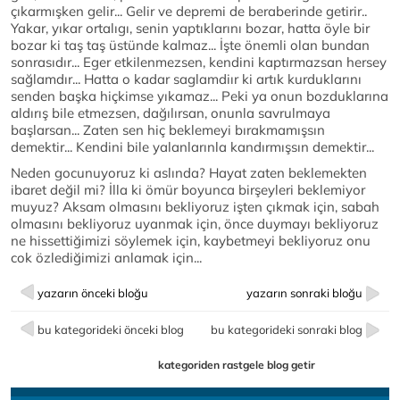
çıkarmışken gelir... Gelir ve depremi de beraberinde getirir..
Yakar, yıkar ortalıgı, senin yaptıklarını bozar, hatta öyle bir
bozar ki taş taş üstünde kalmaz... İşte önemli olan bundan
sonrasıdır... Eger etkilenmezsen, kendini kaptırmazsan hersey
sağlamdır... Hatta o kadar saglamdiır ki artık kurduklarını
senden başka hiçkimse yıkamaz... Peki ya onun bozduklarına
aldırış bile etmezsen, dağılırsan, onunla savrulmaya
başlarsan... Zaten sen hiç beklemeyi bırakmamışsın
demektir... Kendini bile yalanlarınla kandırmışsın demektir...
Neden gocunuyoruz ki aslında? Hayat zaten beklemekten
ibaret değil mi? İlla ki ömür boyunca birşeyleri beklemiyor
muyuz? Aksam olmasını bekliyoruz işten çıkmak için, sabah
olmasını bekliyoruz uyanmak için, önce duymayı bekliyoruz
ne hissettiğimizi söylemek için, kaybetmeyi bekliyoruz onu
cok özlediğimizi anlamak için...
yazarın önceki bloğu
yazarın sonraki bloğu
bu kategorideki önceki blog
bu kategorideki sonraki blog
kategoriden rastgele blog getir