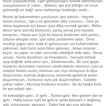
böyle yaşayabilerek.. Eğer gelmiyeceğini bilerek beklemezsen
yaşayamazsın ki zaten ... Bitersin, işte asıl bittiğin an onun
gelmediği an değil, senin beklemeyi bıraktığın andır...
Bazen de beklemekten yorulursun, pes edersin... Hayata
teslim olursun... İşte o an gercekten dibe vurursun... Öyle ya
tekrar başlamak için bazen iyice dibe vurmak gerekir... Bittim
dersin ama aslında bitmezsin, yavaş yavaş yine hayata
karışırsın... Hayat seni öyle bir başına bırakmaz asla çünkü...
Üstüne arkaşlar salar, işler salar, problemler salar... Önce
nazikçe çagırır seni, baktı ki gelmiyorsun zor kullanmaktan
çekinmez, öyle fazla naza falan gelemez... Araya aracılar
koyar, ne yapar, ne eder ,sonunda istediğini elde eder... Yavaş
,yavaş... Sonra düzelirsin, iyi hissedersin... Sonuçta bitmek
ayıp değildir artık senin için... Atlatmıssındır... Bir süre geçer,
hayat bu durumdan memnun, etrafındakiler memnun, öyle ya
madem herkes mutlu, memnun sen niye olmayasın ki diye
düşünürsün. Aslında doğrusunu söylemek gerekirse pekte
düşünmezsin... Korkarsın öyle çok düşünmekten... Gerekte
yoktur zaten... Akıntıya bırakırsın kendini... Bu da başka türlü
bir pes ediştir işte...
Ve beklediğin gelir... O gelir.... Öylece gelir, 'Ben geldim' der ve
gelir... Hatta bazen öyle bir gelir ki sanki bekleten o değilmiş
gibi, umursamaz, pervasız... Zaten hep sen onu gözden