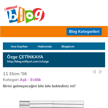
Blog Kategorileri
Ana Sayfam
Hakkımda
Bloglarım
Özge ÇETİNKAYA
http://blog.milliyet.com.tr/ozge
11 Ekim '06
Kategori
Aşk - Evlilik
Birini gelmeyeceğini bile bile beklediniz mi?