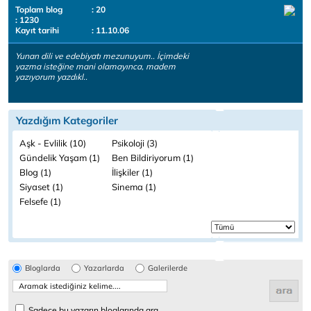
Toplam blog
: 20
: 1230
Kayıt tarihi
: 11.10.06
Yunan dili ve edebiyatı mezunuyum.. İçimdeki
yazma isteğine mani olamayınca, madem
yazıyorum yazdıkl..
Yazdığım Kategoriler
Aşk - Evlilik (10)
Psikoloji (3)
Gündelik Yaşam (1)
Ben Bildiriyorum (1)
Blog (1)
İlişkiler (1)
Siyaset (1)
Sinema (1)
Felsefe (1)
Bloglarda
Yazarlarda
Galerilerde
Sadece bu yazarın bloglarında ara