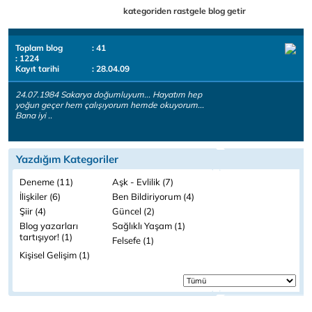
kategoriden rastgele blog getir
Toplam blog
: 41
: 1224
Kayıt tarihi
: 28.04.09
24.07.1984 Sakarya doğumluyum... Hayatım hep
yoğun geçer hem çalışıyorum hemde okuyorum...
Bana iyi ..
Yazdığım Kategoriler
Deneme (11)
Aşk - Evlilik (7)
İlişkiler (6)
Ben Bildiriyorum (4)
Şiir (4)
Güncel (2)
Blog yazarları
Sağlıklı Yaşam (1)
tartışıyor! (1)
Felsefe (1)
Kişisel Gelişim (1)