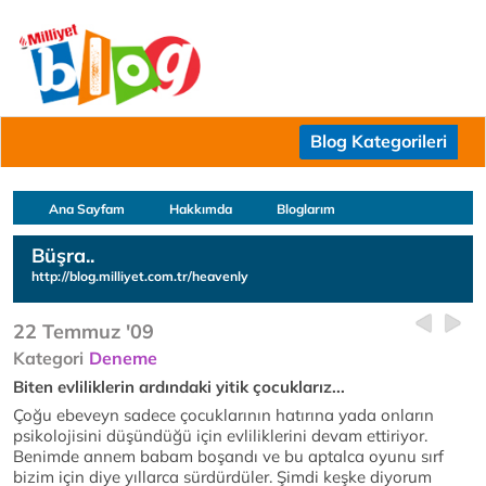
Blog Kategorileri
Ana Sayfam
Hakkımda
Bloglarım
Büşra..
http://blog.milliyet.com.tr/heavenly
22 Temmuz '09
Kategori
Deneme
Biten evliliklerin ardındaki yitik çocuklarız...
Çoğu ebeveyn sadece çocuklarının hatırına yada onların
psikolojisini düşündüğü için evliliklerini devam ettiriyor.
Benimde annem babam boşandı ve bu aptalca oyunu sırf
bizim için diye yıllarca sürdürdüler. Şimdi keşke diyorum