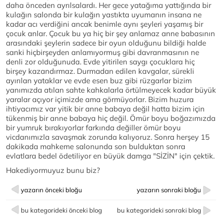
daha önceden ayrılsalardı. Her gece yatağıma yattığında bir
kulağın salonda bir kulağın yastıkta uyumanın insana ne
kadar acı verdiğini ancak benimle aynı şeyleri yaşamış bir
çocuk anlar. Çocuk bu ya hiç bir şey anlamaz anne babasının
arasındaki şeylerin sadece bir oyun olduğunu bildiği halde
sanki hiçbirşeyden anlamıyormuş gibi davranmasının ne
denli zor olduğunuda. Evde yitirilen saygı çocuklara hiç
birşey kazandırmaz. Durmadan edilen kavgalar, sürekli
ayırılan yataklar ve evde esen buz gibi rüzgarlar bizim
yanımızda atılan sahte kahkalarla örtülmeyecek kadar büyük
yaralar açıyor içimizde ama görmüyorlar. Bizim huzura
ihtiyacımız var yitik bir anne babaya değil hatta bizim için
tükenmiş bir anne babaya hiç değil. Ömür boyu boğazımızda
bir yumruk bırakıyorlar farkında değiller ömür boyu
vicdanımızla savaşmak zorunda kalıyoruz. Sonra herşey 15
dakikada mahkeme salonunda son bulduktan sonra
evlatlara bedel ödetiliyor en büyük damga "SİZİN" için çektik.
Hakediyormuyuz bunu biz?
yazarın önceki bloğu
yazarın sonraki bloğu
bu kategorideki önceki blog
bu kategorideki sonraki blog