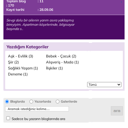
Toplam blog
: 11
: 170
Kayıt tarihi
: 28.09.06
Sevgi dolu bir ailenin yarım asıra yaklaşmış
bireyiyim. Apartman köşelerinde, bilgisayar
başında s..
Yazdığım Kategoriler
Aşk - Evlilik (3)
Bebek - Çocuk (2)
Şiir (2)
Alışveriş - Moda (1)
Sağlıklı Yaşam (1)
İlişkiler (1)
Deneme (1)
Bloglarda
Yazarlarda
Galerilerde
Sadece bu yazarın bloglarında ara