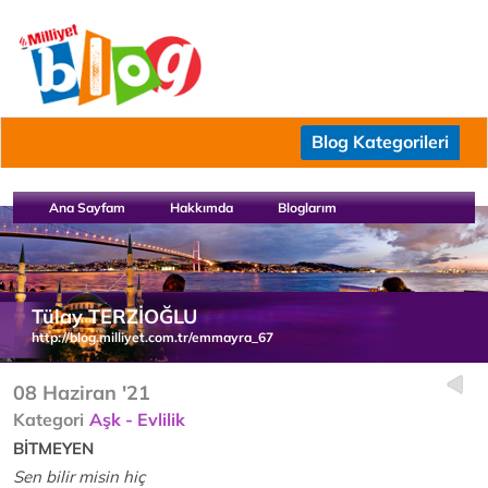
Blog Kategorileri
Ana Sayfam
Hakkımda
Bloglarım
Tülay TERZİOĞLU
http://blog.milliyet.com.tr/emmayra_67
08 Haziran '21
Kategori
Aşk - Evlilik
BİTMEYEN
Sen bilir misin hiç