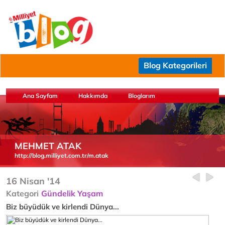
Blog Kategorileri
Ana Sayfam
Hakkımda
Bloglarım
MEHMET ATAK
http://blog.milliyet.com.tr/m.atak
16 Nisan '14
Kategori
Gündelik Yaşam
Biz büyüdük ve kirlendi Dünya...