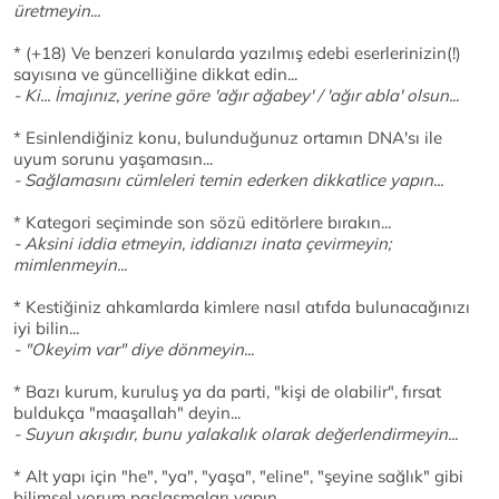
üretmeyin...
* (+18) Ve benzeri konularda yazılmış edebi eserlerinizin(!)
sayısına ve güncelliğine dikkat edin...
- Ki... İmajınız, yerine göre 'ağır ağabey' / 'ağır abla' olsun...
* Esinlendiğiniz konu, bulunduğunuz ortamın DNA'sı ile
uyum sorunu yaşamasın...
- Sağlamasını cümleleri temin ederken dikkatlice yapın...
* Kategori seçiminde son sözü editörlere bırakın...
- Aksini iddia etmeyin, iddianızı inata çevirmeyin;
mimlenmeyin...
* Kestiğiniz ahkamlarda kimlere nasıl atıfda bulunacağınızı
iyi bilin...
- "Okeyim var" diye dönmeyin...
* Bazı kurum, kuruluş ya da parti, "kişi de olabilir", fırsat
buldukça "maaşallah" deyin...
- Suyun akışıdır, bunu yalakalık olarak değerlendirmeyin...
* Alt yapı için "he", "ya", "yaşa", "eline", "şeyine sağlık" gibi
bilimsel yorum paslaşmaları yapın...