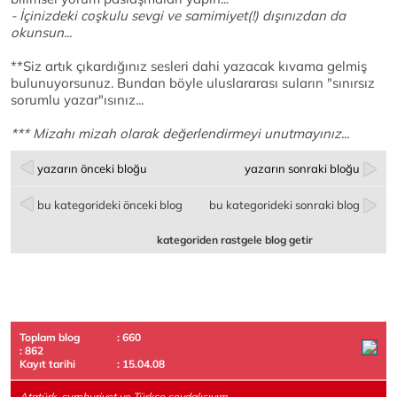
- İçinizdeki coşkulu sevgi ve samimiyet(!) dışınızdan da
okunsun...
**Siz artık çıkardığınız sesleri dahi yazacak kıvama gelmiş
bulunuyorsunuz. Bundan böyle uluslararası suların "sınırsız
sorumlu yazar"ısınız...
*** Mizahı mizah olarak değerlendirmeyi unutmayınız...
yazarın önceki bloğu
yazarın sonraki bloğu
bu kategorideki önceki blog
bu kategorideki sonraki blog
kategoriden rastgele blog getir
Toplam blog
: 660
: 862
Kayıt tarihi
: 15.04.08
Atatürk, cumhuriyet ve Türkçe sevdalısıyım.