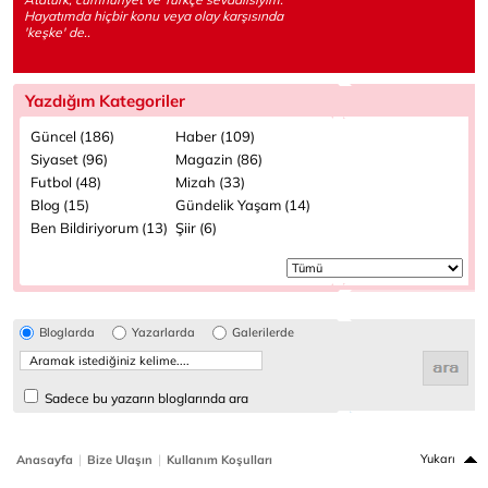
Hayatımda hiçbir konu veya olay karşısında
'keşke' de..
Yazdığım Kategoriler
Güncel (186)
Haber (109)
Siyaset (96)
Magazin (86)
Futbol (48)
Mizah (33)
Blog (15)
Gündelik Yaşam (14)
Ben Bildiriyorum (13)
Şiir (6)
Bloglarda
Yazarlarda
Galerilerde
Sadece bu yazarın bloglarında ara
|
|
Yukarı
Anasayfa
Bize Ulaşın
Kullanım Koşulları