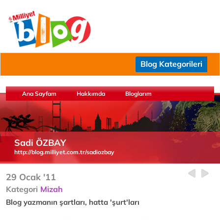
Blog Kategorileri
Ana Sayfam
Hakkımda
Bloglarım
Sadi ÖZBAY
http://blog.milliyet.com.tr/sadiozbay
29 Ocak '11
Kategori
Mizah
Blog yazmanın şartları, hatta 'şurt'ları