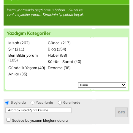
İnsan yontmakla geçti ömr-ü baharı... Güzel ve
canlı heykeller yaptı... Kimisinin içi çabuk boşal..
Yazdığım Kategoriler
Mizah (262)
Güncel (217)
Şiir (211)
Blog (154)
Ben Bildiriyorum
Haber (58)
(105)
Kültür - Sanat (40)
Gündelik Yaşam (40)
Deneme (38)
Anılar (35)
Bloglarda
Yazarlarda
Galerilerde
Sadece bu yazarın bloglarında ara