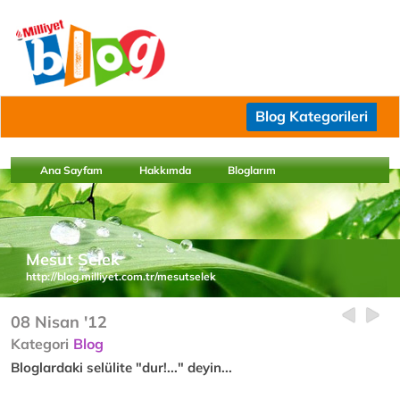
Blog Kategorileri
Ana Sayfam
Hakkımda
Bloglarım
Mesut Selek
http://blog.milliyet.com.tr/mesutselek
08 Nisan '12
Kategori
Blog
Bloglardaki selülite "dur!..." deyin...