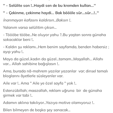
'' - Selülite son !..Haydi sen de bu kremden kullan...''
'' - Çekinme, çekinme haydi... Bak böööle sür...sür...!..''
İnanmayan kafasını kaldırsın...Baksın !..
Yalanım varsa selülitim çıksın...
- Töööbe tööbe...Ne oluyor yahu ?..Bu yaştan sonra günaha
sokacaklar beni !..
- Kaldırı şu reklamı...Hem benim sayfamda, benden habersiz ;
ayıp yahu !..
Mayo da güzel..kadın da güzel...tamam...Maşallah... Allahı
var... Allah sahibine bağışlasın !..
Ama, burada nâ-mahrem yazılar yazanlar var; dinsel temalı
bloglarını âyetlerle süsleyenler var.
Aile var !.. Ama '' Aile ye özel sayfa '' yok !..
Estenzübillah; maazallah, reklam uğruna bir de günaha
girmek var tabi !..
Adamın aklına takılıyor...Yazıya motive olamıyoruz !..
Bilen bilmeyen de başka şey sanacak...