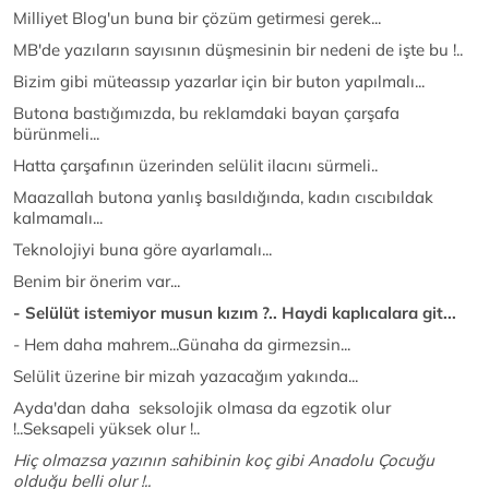
Milliyet Blog'un buna bir çözüm getirmesi gerek...
MB'de yazıların sayısının düşmesinin bir nedeni de işte bu !..
Bizim gibi müteassıp yazarlar için bir buton yapılmalı...
Butona bastığımızda, bu reklamdaki bayan çarşafa
bürünmeli...
Hatta çarşafının üzerinden selülit ilacını sürmeli..
Maazallah butona yanlış basıldığında, kadın cıscıbıldak
kalmamalı...
Teknolojiyi buna göre ayarlamalı...
Benim bir önerim var...
- Selülüt istemiyor musun kızım ?.. Haydi kaplıcalara git...
- Hem daha mahrem...Günaha da girmezsin...
Selülit üzerine bir mizah yazacağım yakında...
Ayda'dan daha seksolojik olmasa da egzotik olur
!..Seksapeli yüksek olur !..
Hiç olmazsa yazının sahibinin koç gibi Anadolu Çocuğu
olduğu belli olur !..