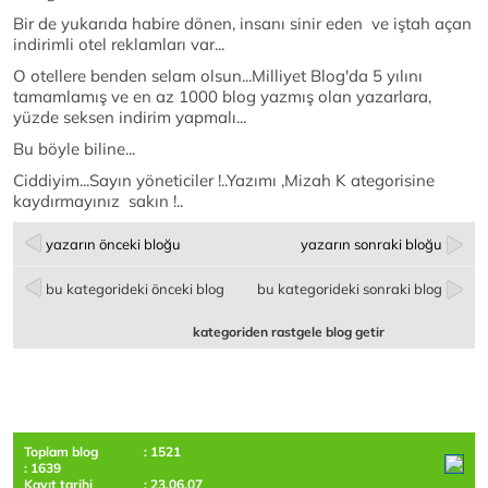
Bir de yukarıda habire dönen, insanı sinir eden ve iştah açan
indirimli otel reklamları var...
O otellere benden selam olsun...Milliyet Blog'da 5 yılını
tamamlamış ve en az 1000 blog yazmış olan yazarlara,
yüzde seksen indirim yapmalı...
Bu böyle biline...
Ciddiyim...Sayın yöneticiler !..Yazımı ,Mizah K ategorisine
kaydırmayınız sakın !..
yazarın önceki bloğu
yazarın sonraki bloğu
bu kategorideki önceki blog
bu kategorideki sonraki blog
kategoriden rastgele blog getir
Toplam blog
: 1521
: 1639
Kayıt tarihi
: 23.06.07