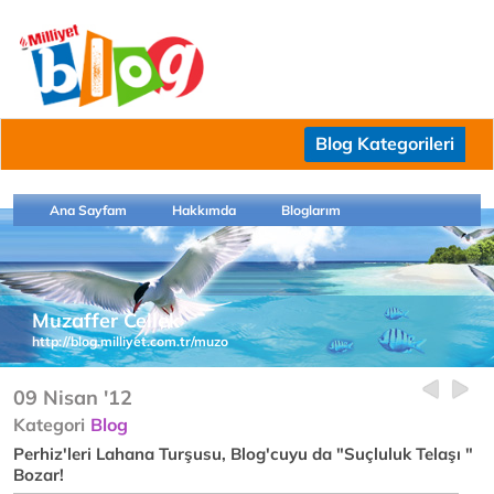
Blog Kategorileri
Ana Sayfam
Hakkımda
Bloglarım
Muzaffer Cellek
http://blog.milliyet.com.tr/muzo
09 Nisan '12
Kategori
Blog
Perhiz'leri Lahana Turşusu, Blog'cuyu da "Suçluluk Telaşı "
Bozar!