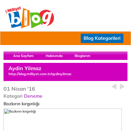
Blog Kategorileri
Ana Sayfam
Hakkımda
Bloglarım
Aydin Yilmaz
http://blog.milliyet.com.tr/aydinyilmaz
01 Nisan '16
Kategori
Deneme
Bozkırın kırgınlığı