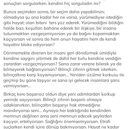
sonuçları sorgularken, kendini hiç sorguladın mı?
Bunca seçimden sonra, bir seçim daha yapabilirsin;
olmadıysa şu ana kadar her ne varsa, yürümediyse istediğin
gibi hayat; olan biteni ters yüz ederek. Yürümediğini bildiğin
halde bazı koşulları bahane ederek bir ilişkiye, bir insana
tutunmaktan vazgeçemiyorsan ya da bağını koparmaktan
kaçıyorsan ve sonra da hem onun hayatini hem de kendi
hayatini bloke ediyorsan?
Dönmemekte direnen bir insani geri döndürmek ümidiyle
kendine saygını yitirmek de dahil her turlu kendine verdiğin
zarardan vazgeçmiyorsan? Sana zarar verene bilerek ya da
bilmeyerek bağlanıyorsan? Bilinçli zihnin gitmek isterken,
bilinçaltına karşı koyamıyorsan… Yeniden üzülme korkusu ile
geçmişi bu güne taşıyor ve sana iyi gelecek insanlara şans
vermiyorsan…
Birkaç kere başarısız oldun diye yeni adımlardan korkup
yerinde sayıyorsan. Bilinçli zihnin başarılı olmaya
odaklanırken, bilinçaltın başarıyı hak etmediğine
inandırıyorsa seni… Aynaya her baktığında kendinden
memnun değilsen ama seni memnun edecek şeylerden
kaçıyor, erteliyorsan. Sağlığını önemsemiyorsan. Etrafı
suçlarken kendi içine dönüp bakmıyorsan. Hayat ne kadar