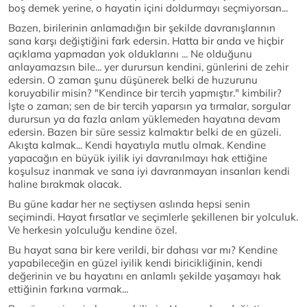
boş demek yerine, o hayatin içini doldurmayı seçmiyorsan...
Bazen, birilerinin anlamadığın bir şekilde davranışlarının
sana karşı değiştiğini fark edersin. Hatta bir anda ve hiçbir
açıklama yapmadan yok olduklarını ... Ne olduğunu
anlayamazsın bile... yer durursun kendini, günlerini de zehir
edersin. O zaman şunu düşünerek belki de huzurunu
koruyabilir misin? "Kendince bir tercih yapmıştır." kimbilir?
İşte o zaman; sen de bir tercih yaparsın ya tırmalar, sorgular
durursun ya da fazla anlam yüklemeden hayatına devam
edersin. Bazen bir süre sessiz kalmaktır belki de en güzeli.
Akışta kalmak... Kendi hayatıyla mutlu olmak. Kendine
yapacağın en büyük iyilik iyi davranılmayı hak ettiğine
koşulsuz inanmak ve sana iyi davranmayan insanları kendi
haline bırakmak olacak.
Bu güne kadar her ne seçtiysen aslında hepsi senin
seçimindi. Hayat fırsatlar ve seçimlerle şekillenen bir yolculuk.
Ve herkesin yolculuğu kendine özel.
Bu hayat sana bir kere verildi, bir dahası var mı? Kendine
yapabileceğin en güzel iyilik kendi biricikliğinin, kendi
değerinin ve bu hayatını en anlamlı şekilde yaşamayı hak
ettiğinin farkına varmak...