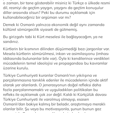
o zaman, bir tane gösterebilir misiniz ki Türkçe o ülkede resmi
dil, resmiyi de geçtim yaygın, yaygını da geçtim konuşulur
diller arasında olsun? Peki bu durumu açıklamak için
kullanabileceğiniz bir argüman var mı?
Demek ki Osmanlı yalnızca ekonomik değil aynı zamanda
kültürel sömürgecilik siyaseti de gütmemiş.
Bu girizgahı tabi ki Kürt meselesi ile bağlayacağım, ya ne
sandınız.
Kürtlerin bir kısmının dilinden düşürmediği bazı jargonlar var.
Mesela kürtlerin sömürülmesi, inkarı ve asimilasyonu (imhası
iddiasında bulunanlar bile var). Öyle ki kendilerince verdikleri
mücadelenin temel ideolojisi ve propagandası bu kavramlar
üzerine kurulu.
Türkiye Cumhuriyeti kuranlar Osmanlı'nın yıkılışına ve
parçalanmasına tanıklık edenler ile mücadelenin içinde aktif
olarak yer alanlardı. O jenerasyonun doğal refleksi daha
fazla parçalanmamaktı ve uyguladıkları politikaları bu
refleks ile açıklamak çok zor değil. Kaldı ki Kürtçülük davası
Türkiye Cumhuriyeti ile varolmuş olmayıp, esasen
Osmanlı'dan bakiye kalmış bir beladır, araştırmaya meraklı
olanlar bilir. Şu veya bu motivasyonla, şunun bunun gaz