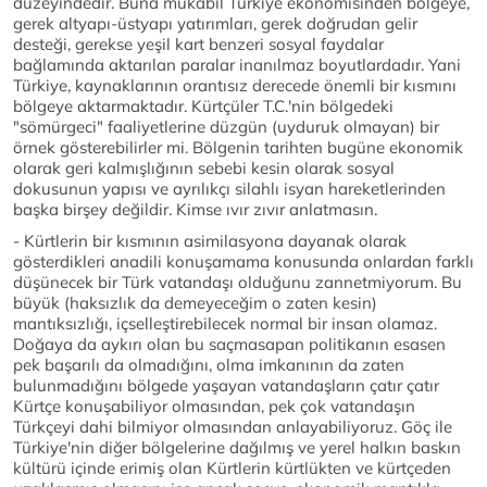
düzeyindedir. Buna mukabil Türkiye ekonomisinden bölgeye,
gerek altyapı-üstyapı yatırımları, gerek doğrudan gelir
desteği, gerekse yeşil kart benzeri sosyal faydalar
bağlamında aktarılan paralar inanılmaz boyutlardadır. Yani
Türkiye, kaynaklarının orantısız derecede önemli bir kısmını
bölgeye aktarmaktadır. Kürtçüler T.C.'nin bölgedeki
"sömürgeci" faaliyetlerine düzgün (uyduruk olmayan) bir
örnek gösterebilirler mi. Bölgenin tarihten bugüne ekonomik
olarak geri kalmışlığının sebebi kesin olarak sosyal
dokusunun yapısı ve ayrılıkçı silahlı isyan hareketlerinden
başka birşey değildir. Kimse ıvır zıvır anlatmasın.
- Kürtlerin bir kısmının asimilasyona dayanak olarak
gösterdikleri anadili konuşamama konusunda onlardan farklı
düşünecek bir Türk vatandaşı olduğunu zannetmiyorum. Bu
büyük (haksızlık da demeyeceğim o zaten kesin)
mantıksızlığı, içselleştirebilecek normal bir insan olamaz.
Doğaya da aykırı olan bu saçmasapan politikanın esasen
pek başarılı da olmadığını, olma imkanının da zaten
bulunmadığını bölgede yaşayan vatandaşların çatır çatır
Kürtçe konuşabiliyor olmasından, pek çok vatandaşın
Türkçeyi dahi bilmiyor olmasından anlayabiliyoruz. Göç ile
Türkiye'nin diğer bölgelerine dağılmış ve yerel halkın baskın
kültürü içinde erimiş olan Kürtlerin kürtlükten ve kürtçeden