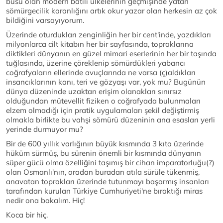
busu olan modern batılı ülkelerinin geçmişinde yatan
sömürgecilik karanlığını artık okur yazar olan herkesin az çok
bildiğini varsayıyorum.
Üzerinde oturdukları zenginliğin her bir cent'inde, yazdıkları
milyonlarca cilt kitabın her bir sayfasında, topraklarına
diktikleri dünyanın en güzel mimari eserlerinin her bir taşında
tuğlasında, üzerine çöreklenip sömürdükleri yabancı
coğrafyaların ellerinde avuçlarında ne varsa (ç)aldıkları
insancıklarının kanı, teri ve gözyaşı var, yok mu? Bugünün
dünya düzeninde uzaktan erişim olanakları sınırsız
olduğundan mütevellit fiziken o coğrafyada bulunmaları
elzem olmadığı için pratik uygulamaları şekil değiştirmiş
olmakla birlikte bu vahşi sömürü düzeninin ana esasları yerli
yerinde durmuyor mu?
Bir de 600 yıllık varlığının büyük kısmında 3 kıta üzerinde
hüküm sürmüş, bu sürenin önemli bir kısmında dünyanın
süper gücü olma özelliğini taşımış bir cihan imparatorluğu(?)
olan Osmanlı'nın, oradan buradan atıla sürüle tükenmiş,
anavatan toprakları üzerinde tutunmayı başarmış insanları
tarafından kurulan Türkiye Cumhuriyeti'ne bıraktığı miras
nedir ona bakalım. Hiç!
Koca bir hiç.