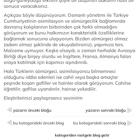
doğu-güneydoğu etkisini şöyle bir düşünün bakalım nasıl bir
sonuca varacaksınız.
Açıkçası böyle düşünüyorum. Osmanlı yönetimi ile Türkiye
Cumhuriyetinin asimilasyon ve sömürgecilik bağlamında
davranış kalıplarının birbirinden çok farklı olmadığını
görüyorum ve bunu halkımızın karakteristik özelliklerine
bağlamak sonucuna ulaşıyorum. Bizden sömürgeci olmaz
(adam olmaz şeklinde de okuyabilirsiniz), yapımıza ters.
Malzeme uymuyor. Keşke olsaydı, o zaman herhalde Avrasya
Birliği diye birşey olurdu ve İngiltere, Fransa, Almanya falan
oraya katılmak için kapımızı aşındırırdı.
Hala Türklerin sömürgeci, asimilasyoncu bilmemneci
olduğunu iddia edenleri ise cahil veya başka amaçlar
peşinde koşan gafiller ve hainler olarak görüyorum. Cahilse
öğretilir, gafilse uyandırılır, hainse yokedilir.
Eleştirilerinizi paylaşırsanız sevinirim
yazarın önceki bloğu
yazarın sonraki bloğu
bu kategorideki önceki blog
bu kategorideki sonraki blog
kategoriden rastgele blog getir