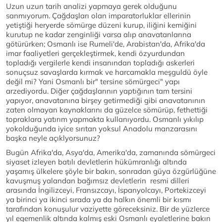
Uzun uzun tarih analizi yapmaya gerek olduğunu
sanmıyorum. Çağdaşları olan imparatorluklar ellerinin
yetiştiği heryerde sömürge düzeni kurup, iliğini kemiğini
kurutup ne kadar zenginliği varsa alıp anavatanlarına
götürürken; Osmanlı ise Rumeli'de, Arabistan'da, Afrika'da
imar faaliyetleri gerçekleştirmek, kendi özyurdundan
topladığı vergilerle kendi insanından topladığı askerleri
sonuçsuz savaşlarda kırmak ve harcamakla meşguldü öyle
değil mi? Yani Osmanlı bir" tersine sömürgeci" yapı
arzediyordu. Diğer çağdaşlarının yaptığının tam tersini
yapıyor, anavatanına birşey getirmediği gibi anavatanının
zaten olmayan kaynaklarını da güzelce sömürüp, fethettiği
topraklara yatırım yapmakta kullanıyordu. Osmanlı yıkılıp
yokolduğunda iyice sırıtan yoksul Anadolu manzarasını
başka neyle açıklyorsunuz?
Bugün Afrika'da, Asya'da, Amerika'da, zamanında sömürgeci
siyaset izleyen batılı devletlerin hükümranlığı altında
yaşamış ülkelere şöyle bir bakın, sonradan güya özgürlüğüne
kavuşmuş yalandan bağımsız devletlerin resmi dilleri
arasında İngilizceyi, Fransızcayı, İspanyolcayı, Portekizceyi
ya birinci ya ikinci sırada ya da halkın önemli bir kısmı
tarafından konuşulur vaziyette göreceksiniz. Bir de yüzlerce
yıl egemenlik altında kalmış eski Osmanlı eyaletlerine bakın