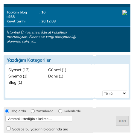
Toplam blog
: 16
: 938
Kayıt tarihi
: 20.12.08
İstanbul Üniversitesi İktisat Fakültesi
mezunuyum. Finans ve vergi danışmanlığı
alanında çalışıyo..
Yazdığım Kategoriler
Siyaset (12)
Güncel (1)
Sinema (1)
Dans (1)
Blog (1)
Bloglarda
Yazarlarda
Galerilerde
Sadece bu yazarın bloglarında ara