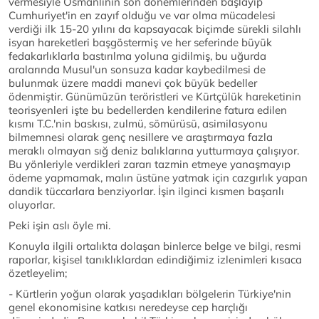
vermesiyle Osmanlının son dönemlerinden başlayıp
Cumhuriyet'in en zayıf olduğu ve var olma mücadelesi
verdiği ilk 15-20 yılını da kapsayacak biçimde sürekli silahlı
isyan hareketleri başgöstermiş ve her seferinde büyük
fedakarlıklarla bastırılma yoluna gidilmiş, bu uğurda
aralarında Musul'un sonsuza kadar kaybedilmesi de
bulunmak üzere maddi manevi çok büyük bedeller
ödenmiştir. Günümüzün teröristleri ve Kürtçülük hareketinin
teorisyenleri işte bu bedellerden kendilerine fatura edilen
kısmı T.C.'nin baskısı, zulmü, sömürüsü, asimilasyonu
bilmemnesi olarak genç nesillere ve araştırmaya fazla
meraklı olmayan sığ deniz balıklarına yutturmaya çalışıyor.
Bu yönleriyle verdikleri zararı tazmin etmeye yanaşmayıp
ödeme yapmamak, malın üstüne yatmak için cazgırlık yapan
dandik tüccarlara benziyorlar. İşin ilginci kısmen başarılı
oluyorlar.
Peki işin aslı öyle mi.
Konuyla ilgili ortalıkta dolaşan binlerce belge ve bilgi, resmi
raporlar, kişisel tanıklıklardan edindiğimiz izlenimleri kısaca
özetleyelim;
- Kürtlerin yoğun olarak yaşadıkları bölgelerin Türkiye'nin
genel ekonomisine katkısı neredeyse cep harçlığı