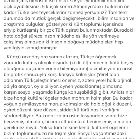
uzaklaşmış olmasını ise ancak sosyo-ekonomik mantıkla
açıklayabilirsiniz. 5 kuşak sonra Almanya'daki Türklerin ne
kadar Türke benzeyeceklerini zannediyorsunuz? Tam tersi
durumda da mutlak gerçek değişmeyecekti, bilim insanları ve
araştırma bulguları gösteriyor ki Kürt toplumu içerisinde
eriyip kürtleşmiş bir çok Türk aşireti bulunmaktadır. Buradaki
hata doğal sürece insan müdahalesi ile yön verilmeye
çalışılmış olmasıdır ki insanın doğaya müdahaleleri hep
yenilgiyle sonuçlanmıştır.
- Kürtçü arkadaşlara sormak lazım, Türkçe öğrenmek
zorunda kalmış olmak dışında (ki dil öğrenmenin kötü birşey
olduğunu düşünen var mı bilemiyorum) asimilasyonun nasıl
bir pratik sonucuyla karşı karşıya kalmışlar (Yerel alan
adlarının Türkçeleştirilmesi önemsiz, zaten yerel halk orjinal
adıyla anıyor, öyle biliyor, aynen yasaklanmış olmasına
karşın sosyal yaşamda kürtçe konuşabildiği gibi). Anlatsınlar
bize hangi kültürel ögelerinden mahrum kalmışlar. Bu kadar
yoğun asimilasyona maruz kalmışlar da hala ağalık düzeni,
aşiret düzeni, töre düzeni, şiddet kültürü nasıl varlığını
sürdürebiliyor. Bu kadar zalim asimilasyondan sonra bize
benzemiş olmaları, bizim kültürümüzü benimsemiş olmaları
gerekmez miydi. Yoksa tam tersine kendi kültürel ögelerini
bizim toplumumuza mı taşımışlar. Sosyal yaşantımızdaki